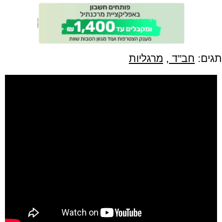
תגים:
חב"ד
,
מרגליות