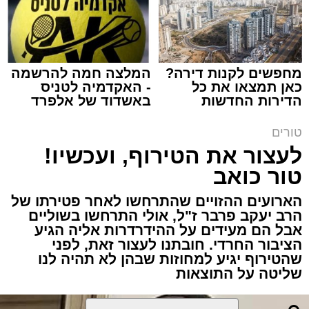
מחפשים לקנות דירה?
המלצה חמה להרשמה
כאן תמצאו את כל
- האקדמיה לטניס
תגים:
שנהב עסיס יעוץ זוגי
הדירות החדשות
באשדוד של אלפרד
למכירה באשדוד >>>
קריאולנסקי - לילדים
באותו ערב ישבה המשפחה כולה סביב שולחן
טורים
ארוחת הערב. הילדים סיפרו בהתלהבות על מה
לעצור את הטירוף, ועכשיו!
שקרה בבית הספר, ביקשו דברים והתווכחו ביניהם
טור כואב
מי ישב ליד אבא. הבית לא היה שקט, אך בין שני
הארועים ההזויים שהתרחשו לאחר פטירתו של
האנשים שישבו משני צדי השולחן כמעט שלא
הרב יעקב פרבר ז"ל, אולי התרחשו בשוליים
עברה מילה.
אבל הם מעידים על ההידרדרות אליה הגיע
הציבור החרדי. חובתנו לעצור זאת, לפני
"תגידי לאבא שמחר צריך לקחת את הילד
שהטירוף יגיע למחוזות שבהן לא תהיה לנו
שליטה על התוצאות
לבדיקה", אמרה האם לבתה.
"אבא, אמא אמרה שמחר צריך לקחת אותי