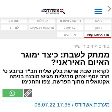
ראשי
חדשות אשדוד
קהילות
חצרות
חינוך
בריאות
צרכנות ועסקים
לוחות
צרו איתנו קשר
אירועים
טורים
>
דיבור ישיר
ממתק לשבת: כיצד ימוגר
האיום האיראני?
לקראת שבת פרשת בלק שליח חב"ד ברובע ט'
הרב יוסף יצחק מרגליות מגיש תובנה בנימה
אקטואלית מתוך הפרשה. צפו והחכימו
מערכת אשדודס / 17:35 08.07.22