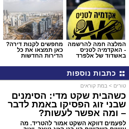
באשדוד
המלצה חמה להרשמה
מחפשים לקנות דירה?
- האקדמיה לטניס
כאן תמצאו את כל
באשדוד של אלפרד
הדירות החדשות
קריאולנסקי - לילדים
למכירה באשדוד >>>
כתבות נוספות
טורים
>
במת קוראים
כשהבית שקט מדי: הסימנים
שבני זוג הפסיקו באמת לדבר
– ומה אפשר לעשות?
לפעמים דווקא השקט אמור להטריד. מה