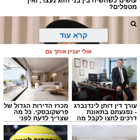
עושים כשהשיח בין בני הזוג נעצר, ואיך
מטפלים?
קרא עוד
אולי יעניין אותך גם
עורך דין דותן לינדנברג
מכרז הדירות הגדול של
- נפגעתם בתאונת
פרשקובסקי. כל מה
דרכים לחצו לקבל מה
שצריך לדעת לפני
שמגיע לכם
שמגישים הצעה לדירה
צילום: באדיבות המצלם
באשדוד
הרב שנהב עסיס / 17:34 29.07.26