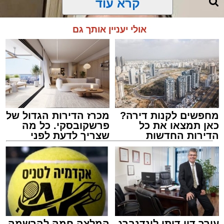
קרא עוד
לבדיקה", העבירה הילדה את ההודעה.
אולי יעניין אותך גם
מחפשים לקנות דירה?
מכרז הדירות הגדול של
כאן תמצאו את כל
פרשקובסקי. כל מה
הדירות החדשות
שצריך לדעת לפני
למכירה באשדוד >>>
שמגישים הצעה לדירה
באשדוד
הרב יעקב פרבר ז"ל
האב הנהן והמשיך לאכול.
עורך האתר / 17:30 29.07.26
לא היו צעקות ולא נאמרו מילים פוגעות. למתבונן
מן הצד היה נדמה שמדובר בערב משפחתי רגיל
לחלוטין.
עורך דין דותן לינדנברג
המלצה חמה להרשמה