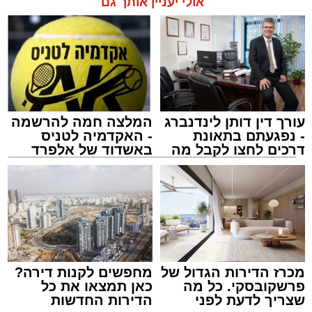
לבדיקה", העבירה הילדה את ההודעה.
אולי יעניין אותך גם
עורך דין דותן לינדנברג
המלצה חמה להרשמה
- נפגעתם בתאונת
- האקדמיה לטניס
דרכים לחצו לקבל מה
באשדוד של אלפרד
שמגיע לכם
קריאולנסקי - לילדים
הרב יעקב פרבר ז"ל
האב הנהן והמשיך לאכול.
עורך האתר / 17:30 29.07.26
לא היו צעקות ולא נאמרו מילים פוגעות. למתבונן
מן הצד היה נדמה שמדובר בערב משפחתי רגיל
לחלוטין.
מכרז הדירות הגדול של
מחפשים לקנות דירה?