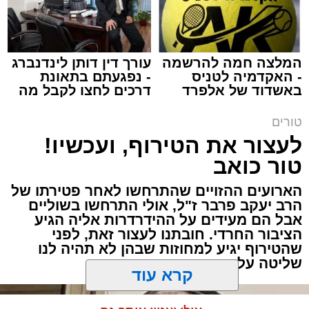
המלצה חמה להרשמה
עורך דין דותן לינדנברג
- האקדמיה לטניס
- נפגעתם בתאונת
תגים:
שנהב עסיס יעוץ זוגי
באשדוד של אלפרד
דרכים לחצו לקבל מה
קריאולנסקי - לילדים
שמגיע לכם
באותו ערב ישבה המשפחה כולה סביב שולחן
טורים
ארוחת הערב. הילדים סיפרו בהתלהבות על מה
לעצור את הטירוף, ועכשיו!
שקרה בבית הספר, ביקשו דברים והתווכחו ביניהם
טור כואב
מי ישב ליד אבא. הבית לא היה שקט, אך בין שני
הארועים ההזויים שהתרחשו לאחר פטירתו של
האנשים שישבו משני צדי השולחן כמעט שלא
הרב יעקב פרבר ז"ל, אולי התרחשו בשוליים
עברה מילה.
אבל הם מעידים על ההידרדרות אליה הגיע
הציבור החרדי. חובתנו לעצור זאת, לפני
"תגידי לאבא שמחר צריך לקחת את הילד
שהטירוף יגיע למחוזות שבהן לא תהיה לנו
שליטה על התוצאות
לבדיקה", אמרה האם לבתה.
"אבא, אמא אמרה שמחר צריך לקחת אותי
קרא עוד