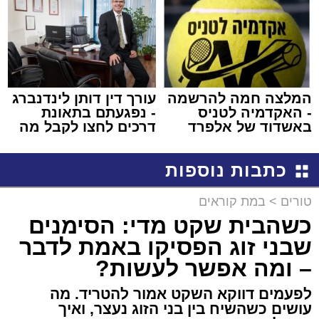
באשדוד
המלצה חמה להרשמה
עורך דין דותן לינדנברג
- האקדמיה לטניס
- נפגעתם בתאונת
באשדוד של אלפרד
דרכים לחצו לקבל מה
קריאולנסקי - לילדים
שמגיע לכם
כתבות נוספות
טורים
>
במת קוראים
כשהבית שקט מדי: הסימנים
שבני זוג הפסיקו באמת לדבר
– ומה אפשר לעשות?
לפעמים דווקא השקט אמור להטריד. מה
עושים כשהשיח בין בני הזוג נעצר, ואיך