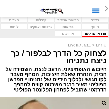
ראשי
חדשות אשדוד
קהילות
חצרות
חינוך
בריאות
צרכנות ועסקים
לוחות
צרו איתנו קשר
אירועים
טורים
>
במת קוראים
לצחוק כל הדרך לבלפור / כך
ניצח נתניהו
הייבוש האופוזיציוני, הרעב לנצח, השמירה על
הבית, הנהרת שאלת היציבות, הסחף מעבר
לקו הגושי ולכלוך הידיים של נתניהו * הפרשן
הפוליטי מאיר ברגר משרטט קווים למהפך
הדרמטי שהוביל לפתרון הפלונטר הפוליטי