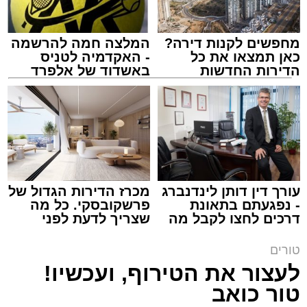
מחפשים לקנות דירה?
המלצה חמה להרשמה
כאן תמצאו את כל
- האקדמיה לטניס
הדירות החדשות
באשדוד של אלפרד
למכירה באשדוד >>>
קריאולנסקי - לילדים
צילום: באדיבות המצלם
הרב שנהב עסיס / 17:34 29.07.26
עורך דין דותן לינדנברג
מכרז הדירות הגדול של
- נפגעתם בתאונת
פרשקובסקי. כל מה
תגים:
שנהב עסיס יעוץ זוגי
דרכים לחצו לקבל מה
שצריך לדעת לפני
שמגיע לכם
שמגישים הצעה לדירה
באשדוד
באותו ערב ישבה המשפחה כולה סביב שולחן
טורים
ארוחת הערב. הילדים סיפרו בהתלהבות על מה
לעצור את הטירוף, ועכשיו!
שקרה בבית הספר, ביקשו דברים והתווכחו ביניהם
טור כואב
מי ישב ליד אבא. הבית לא היה שקט, אך בין שני