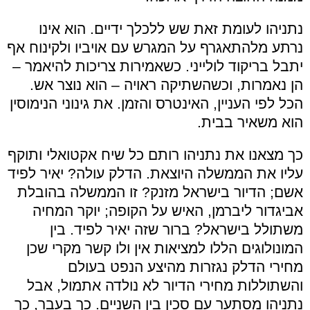
נתניהו לעומת זאת שש ללכלך ידיים. הוא אינו
נרתע מלהתאגרף על המגרש עם אויביו ולקינוח אף
יתבל בריקוד לולייני. כשאמירות צריכות להיאמר –
הן נאמרות, וכשהשתיקה ראויה – הוא נוצר אש.
הכל לפי העניין, האינטרס והזמן. את גינוני הנימוסין
הוא משאיר בבית.
כך מצאנו את נתניהו רותם כל שיח אקטואלי ותוקף
עליו את הממשלה היוצאת. הדלק עולה? יאיר לפיד
אשם; הדיור בישראל מזנק? זו הממשלה בהובלת
אביגדור ליברמן, האיש על הקופה; יוקר המחיה
משתולל בישראל? ברור שזה יאיר לפיד. בין
המונולוגים הללו למציאות אין ולו קשר מקרי שכן
מחירי הדלק נגזרות מהיצע הנפט בעולם
והשתוללות מחירי הדיור לא נולדה אתמול, אבל
נתניהו מסתער עם סכין בין השניים. כך בעבר, כך