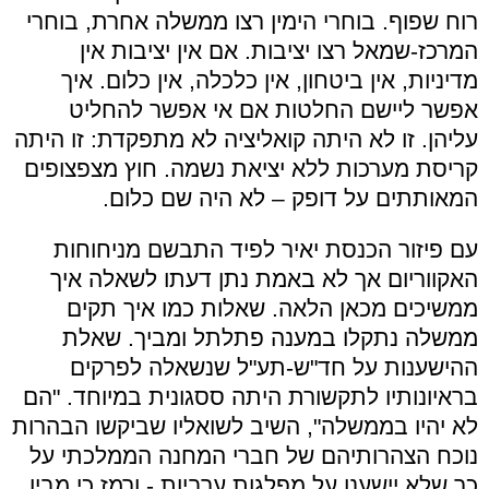
רוח שפוף. בוחרי הימין רצו ממשלה אחרת, בוחרי
המרכז-שמאל רצו יציבות. אם אין יציבות אין
מדיניות, אין ביטחון, אין כלכלה, אין כלום. איך
אפשר ליישם החלטות אם אי אפשר להחליט
עליהן. זו לא היתה קואליציה לא מתפקדת: זו היתה
קריסת מערכות ללא יציאת נשמה. חוץ מצפצופים
המאותתים על דופק – לא היה שם כלום.
עם פיזור הכנסת יאיר לפיד התבשם מניחוחות
האקווריום אך לא באמת נתן דעתו לשאלה איך
ממשיכים מכאן הלאה. שאלות כמו איך תקים
ממשלה נתקלו במענה פתלתל ומביך. שאלת
ההישענות על חד"ש-תע"ל שנשאלה לפרקים
בראיונותיו לתקשורת היתה ססגונית במיוחד. "הם
לא יהיו בממשלה", השיב לשואליו שביקשו הבהרות
נוכח הצהרותיהם של חברי המחנה הממלכתי על
כך שלא יישענו על מפלגות ערביות - ורמז כי מבין