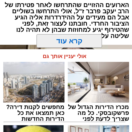
הארועים ההזויים שהתרחשו לאחר פטירתו של
האנשים שישבו משני צדי השולחן כמעט שלא
הרב יעקב פרבר ז"ל, אולי התרחשו בשוליים
עברה מילה.
אבל הם מעידים על ההידרדרות אליה הגיע
הציבור החרדי. חובתנו לעצור זאת, לפני
"תגידי לאבא שמחר צריך לקחת את הילד
שהטירוף יגיע למחוזות שבהן לא תהיה לנו
שליטה על התוצאות
לבדיקה", אמרה האם לבתה.
"אבא, אמא אמרה שמחר צריך לקחת אותי
קרא עוד
לבדיקה", העבירה הילדה את ההודעה.
אולי יעניין אותך גם
מכרז הדירות הגדול של
מחפשים לקנות דירה?
פרשקובסקי. כל מה
כאן תמצאו את כל
שצריך לדעת לפני
הדירות החדשות