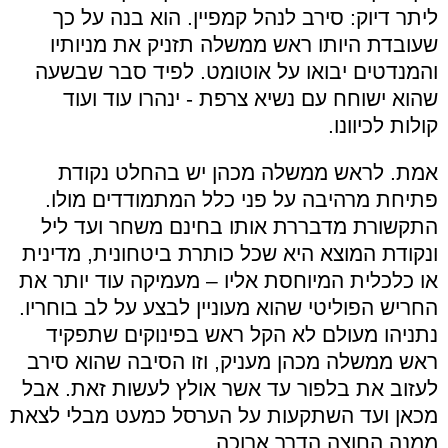
ליתר דיוק: סירב לנהל קמפיין. הוא בנה על כך
שעובדת היותו ראש ממשלה תזניק את מניותיו
והמנדטים יבואו על אוטומט. לפיד סבר שבשעה
שהוא ישוחח עם נשיא צרפת - ינהרו עוד ועוד
קולות לכיוונו.
אמת. לראש ממשלה מכהן יש בהחלט נקודת
פתיחת מרהיבה על פני כלל המתמודדים מולו.
התקשורת מדבררת אותו בחינם משחר ועד ליל
ונקודת המוצא היא שכל כותרת ביטחונית, מדינית
או כלכלית המיוחסת אליו – מעמיקה עוד יותר את
החריש הפוליטי שהוא מעוניין לבצע על לב בוחריו.
נתניהו מעולם לא הקל ראש בפינוקים שתפקיד
ראש ממשלה מכהן מעניק, וזו הסיבה שהוא סירב
לעזוב את בלפור עד אשר אולץ לעשות זאת. אבל
מכאן ועד השתקעות על הערסל כמעט מבלי לצאת
ממנה החוצה הדרך ארוכה.