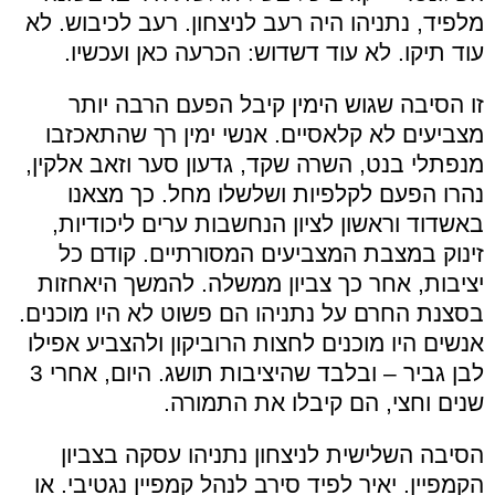
מלפיד, נתניהו היה רעב לניצחון. רעב לכיבוש. לא
עוד תיקו. לא עוד דשדוש: הכרעה כאן ועכשיו.
זו הסיבה שגוש הימין קיבל הפעם הרבה יותר
מצביעים לא קלאסיים. אנשי ימין רך שהתאכזבו
מנפתלי בנט, השרה שקד, גדעון סער וזאב אלקין,
נהרו הפעם לקלפיות ושלשלו מחל. כך מצאנו
באשדוד וראשון לציון הנחשבות ערים ליכודיות,
זינוק במצבת המצביעים המסורתיים. קודם כל
יציבות, אחר כך צביון ממשלה. להמשך היאחזות
בסצנת החרם על נתניהו הם פשוט לא היו מוכנים.
אנשים היו מוכנים לחצות הרוביקון ולהצביע אפילו
לבן גביר – ובלבד שהיציבות תושג. היום, אחרי 3
שנים וחצי, הם קיבלו את התמורה.
הסיבה השלישית לניצחון נתניהו עסקה בצביון
הקמפיין. יאיר לפיד סירב לנהל קמפיין נגטיבי. או