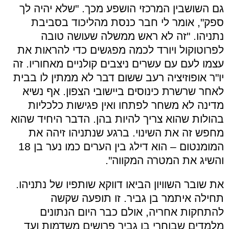
גם השושבין המרכזי הושפע מכך. "שלא יהיה לך
ספק", אומר לי חבר כנסת מהליכוד בסביבת
נתניהו. "זה לא ראש ממשלה שעושה טובה
לפרוטוקול ויורד לכמה מפגשים כדי להראות את
עצמו לעם עם עשרים ניצבים קולניים מאחוריו. זה
יו"ר אופוזיציה רעב ששום דבר לא ממתין לו בבית
לאחר שרשרת כינוסים ביישובי הצפון. אף נשיא
מדינה לא משחר לפתחו ואין פגישות כלכליות
בהולות שהוא צריך להיות בהן. הדבר היחיד שהוא
מחפש זה את השינוי. ברגע שנתניהו זיהה את
המומנטום – הוא דילג בין הערים כמו נער בן 18
והשיג את המטרה המקווה".
את שובר השוויון הביאו דווקא שותפיו של נתניהו.
תחילה איתמר בן גביר. זו תופעה שקשה
להתחקות אחריה, אולם כבר היום הנתונים
מלמדים שבוחרי בן גביר פרושים משדמות ועד