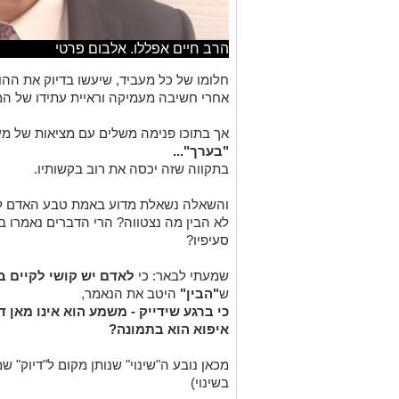
הרב חיים אפללו. אלבום פרטי
חלומו של כל מעביד, שיעשו בדיוק את ההו
אחרי חשיבה מעמיקה וראיית עתידו של ה
אך בתוכו פנימה משלים עם מציאות של מ
"בערך"...
בתקווה שזה יכסה את רוב בקשותיו.
והשאלה נשאלת מדוע באמת טבע האדם לש
לא הבין מה נצטווה? הרי הדברים נאמרו ב
סעיפיו?
שמעתי לבאר: כי
לאדם יש קושי לקיים ב
ש
"הבין"
היטב את הנאמר,
כי ברגע שידייק - משמע הוא אינו מאן ד
איפוא הוא בתמונה?
מכאן נובע ה"שינוי" שנותן מקום ל"דיוק" שמי
בשינוי)