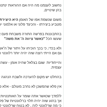
נחשוב לעצמנו מה היה אם ההוראות ינתנו
בהן שינויים,
משום שנשמת אפו של האומן
היא היצירת
מטביע ביצירתו - והכיצד פלוני או אלמוני 
בהתבוננות בפרשה התורה משבחת פעם אח
שעשו הכל
"כאשר ציווה ה' את משה"
ולא בכדי, כי בכך הוכיחו על ויתור של ה"אני
גם אם הייתי רוצה שזה יהיה יותר רלוונטי 
והייחודיות שגם בצלאל שהיה אומן - עשה 
עצמית.
בהחלט יש מקום להערכה ולשבח הנהגה זו
אין פלא שהמשכן לא נחרב מעולם - אלא פו
ללמדך שכאשר אתה שומר על האותנטיות של 
אך ברגע שזה יהיה תלוי ברלוונטיות של פלו
כי מה שרלוונטי לזה , לא בטוח שרלוונטי ל