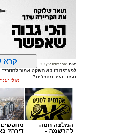
קרא ע
תגים:
שנהב עסיס יעוץ זוגי
לפעמים דווקא השקט אמור להטריד. מ
נעצר, ואיך מטפלים?
אולי יעניי
המלצה חמה
מחפשים ל
להרשמה -
דירה? כא