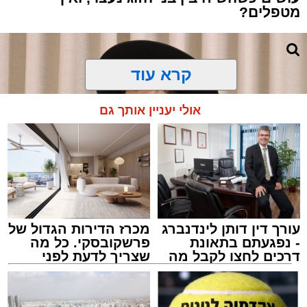
מטפלים?
קרא עוד
אולי יעניין אותך גם
עורך דין דותן לינדנברג
מכרז הדירות הגדול של
- נפגעתם בתאונת
פרשקובסקי. כל מה
דרכים לחצו לקבל מה
שצריך לדעת לפני
שמגיע לכם
שמגישים הצעה לדירה
צילום: באדיבות המצלם
באשדוד
הרב שנהב עסיס / 17:34 29.07.26