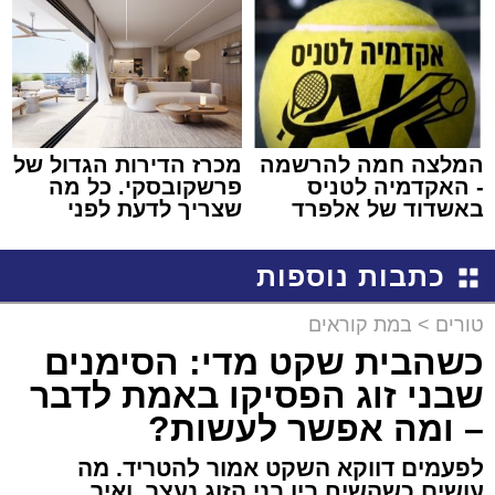
המלצה חמה להרשמה
מכרז הדירות הגדול של
- האקדמיה לטניס
פרשקובסקי. כל מה
באשדוד של אלפרד
שצריך לדעת לפני
קריאולנסקי - לילדים
שמגישים הצעה לדירה
באשדוד
כתבות נוספות
טורים
>
במת קוראים
כשהבית שקט מדי: הסימנים
שבני זוג הפסיקו באמת לדבר
– ומה אפשר לעשות?
לפעמים דווקא השקט אמור להטריד. מה
עושים כשהשיח בין בני הזוג נעצר, ואיך