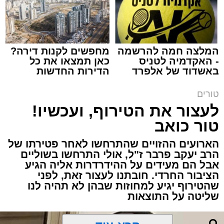
המלצה חמה להרשמה
מחפשים לקנות דירה?
- האקדמיה לטניס
כאן תמצאו את כל
תגים:
שנהב עסיס יעוץ זוגי
באשדוד של אלפרד
הדירות החדשות
קריאולנסקי - לילדים
למכירה באשדוד >>>
באותו ערב ישבה המשפחה כולה סביב שולחן
טורים
ארוחת הערב. הילדים סיפרו בהתלהבות על מה
לעצור את הטירוף, ועכשיו!
שקרה בבית הספר, ביקשו דברים והתווכחו ביניהם
טור כואב
מי ישב ליד אבא. הבית לא היה שקט, אך בין שני
הארועים ההזויים שהתרחשו לאחר פטירתו של
האנשים שישבו משני צדי השולחן כמעט שלא
הרב יעקב פרבר ז"ל, אולי התרחשו בשוליים
עברה מילה.
אבל הם מעידים על ההידרדרות אליה הגיע
הציבור החרדי. חובתנו לעצור זאת, לפני
"תגידי לאבא שמחר צריך לקחת את הילד
שהטירוף יגיע למחוזות שבהן לא תהיה לנו
שליטה על התוצאות
לבדיקה", אמרה האם לבתה.
"אבא, אמא אמרה שמחר צריך לקחת אותי