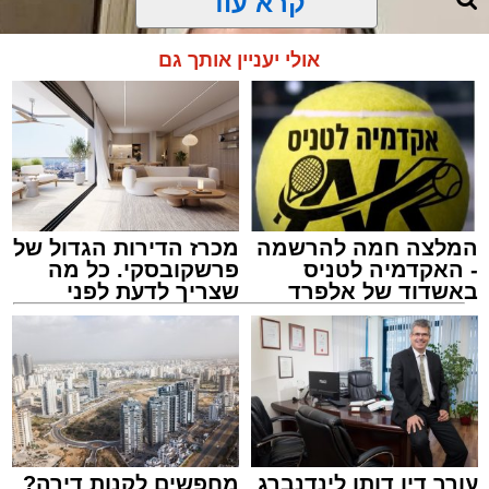
קרא עוד
לבדיקה", העבירה הילדה את ההודעה.
אולי יעניין אותך גם
המלצה חמה להרשמה
מכרז הדירות הגדול של
- האקדמיה לטניס
פרשקובסקי. כל מה
באשדוד של אלפרד
שצריך לדעת לפני
קריאולנסקי - לילדים
שמגישים הצעה לדירה
באשדוד
הרב יעקב פרבר ז"ל
האב הנהן והמשיך לאכול.
עורך האתר / 17:30 29.07.26
לא היו צעקות ולא נאמרו מילים פוגעות. למתבונן
מן הצד היה נדמה שמדובר בערב משפחתי רגיל
לחלוטין.
עורך דין דותן לינדנברג
מחפשים לקנות דירה?