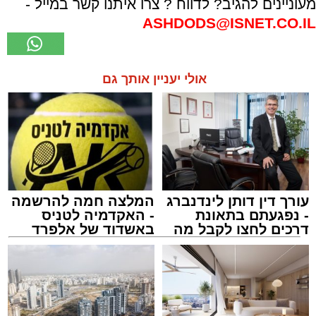
מעוניינים להגיב? לדווח ? צרו איתנו קשר במייל -
ASHDODS@ISNET.CO.IL
אולי יעניין אותך גם
עורך דין דותן לינדנברג
המלצה חמה להרשמה
- נפגעתם בתאונת
- האקדמיה לטניס
דרכים לחצו לקבל מה
באשדוד של אלפרד
שמגיע לכם
קריאולנסקי - לילדים