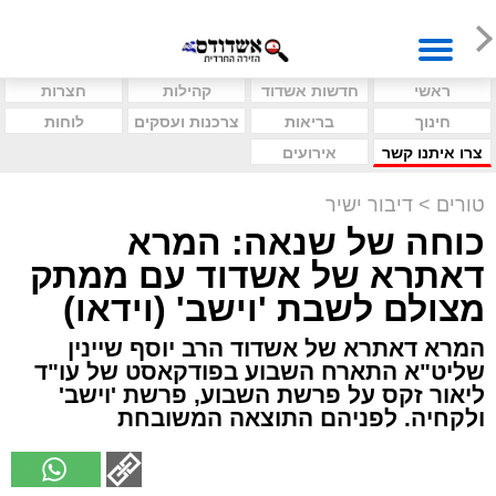
ראשי
חדשות אשדוד
קהילות
חצרות
חינוך
בריאות
צרכנות ועסקים
לוחות
צרו איתנו קשר
אירועים
טורים
>
דיבור ישיר
כוחה של שנאה: המרא
דאתרא של אשדוד עם ממתק
מצולם לשבת 'וישב' (וידאו)
המרא דאתרא של אשדוד הרב יוסף שיינין
שליט"א התארח השבוע בפודקאסט של עו"ד
ליאור זקס על פרשת השבוע, פרשת 'וישב'
ולקחיה. לפניהם התוצאה המשובחת