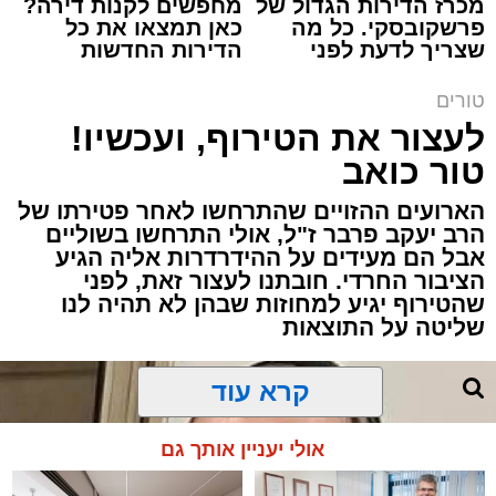
מכרז הדירות הגדול של
מחפשים לקנות דירה?
פרשקובסקי. כל מה
כאן תמצאו את כל
תגים:
שנהב עסיס יעוץ זוגי
שצריך לדעת לפני
הדירות החדשות
שמגישים הצעה לדירה
למכירה באשדוד >>>
באשדוד
באותו ערב ישבה המשפחה כולה סביב שולחן
טורים
ארוחת הערב. הילדים סיפרו בהתלהבות על מה
לעצור את הטירוף, ועכשיו!
שקרה בבית הספר, ביקשו דברים והתווכחו ביניהם
טור כואב
מי ישב ליד אבא. הבית לא היה שקט, אך בין שני
הארועים ההזויים שהתרחשו לאחר פטירתו של
האנשים שישבו משני צדי השולחן כמעט שלא
הרב יעקב פרבר ז"ל, אולי התרחשו בשוליים
עברה מילה.
אבל הם מעידים על ההידרדרות אליה הגיע
הציבור החרדי. חובתנו לעצור זאת, לפני
"תגידי לאבא שמחר צריך לקחת את הילד
שהטירוף יגיע למחוזות שבהן לא תהיה לנו
שליטה על התוצאות
לבדיקה", אמרה האם לבתה.
"אבא, אמא אמרה שמחר צריך לקחת אותי
קרא עוד
לבדיקה", העבירה הילדה את ההודעה.
אולי יעניין אותך גם