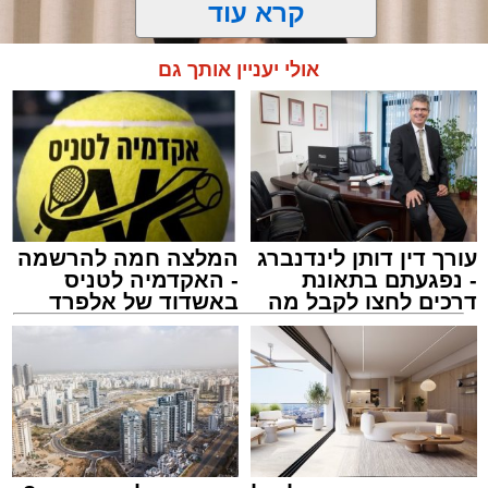
קרא עוד
אולי יעניין אותך גם
עורך דין דותן לינדנברג
המלצה חמה להרשמה
- נפגעתם בתאונת
- האקדמיה לטניס
דרכים לחצו לקבל מה
באשדוד של אלפרד
שמגיע לכם
קריאולנסקי - לילדים
צילום: באדיבות המצלם
הרב שנהב עסיס / 17:34 29.07.26