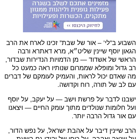
השבוע ב”לי’ – אור של שבת” זכינו לארח את הרב
הגאון יוסף שיינין שליט״א, מרא דאתרא ורבה
הראשי של אשדוד — מן הדמויות הנדירות שבדור,
רב גדול ומופלא שממרום שנותיו ראה כמעט כל
מה שאדם יכול לראות, והעמיק לעומקם של דברים
עם לב של תורה, רוח וקדושה.
ישבנו לדבר על פרשת וישב — על יעקב, על יוסף
ועל חלומות שנולדים מתוך עומק החיים — ויצאנו
עם אור גדול הרבה יותר.
הרב שיינין דיבר על אהבת ישראל, על נפש הדור,
על שנאה ואהבה, על כוחו של יהודי גם בשעת