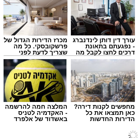
עורך דין דותן לינדנברג
מכרז הדירות הגדול של
- נפגעתם בתאונת
פרשקובסקי. כל מה
דרכים לחצו לקבל מה
שצריך לדעת לפני
שמגיע לכם
שמגישים הצעה לדירה
באשדוד
הרב יעקב פרבר ז"ל
האב הנהן והמשיך לאכול.
עורך האתר / 17:30 29.07.26
לא היו צעקות ולא נאמרו מילים פוגעות. למתבונן
מן הצד היה נדמה שמדובר בערב משפחתי רגיל
לחלוטין.
מחפשים לקנות דירה?
המלצה חמה להרשמה
כאן תמצאו את כל
- האקדמיה לטניס
הדירות החדשות
באשדוד של אלפרד
לאחר שהילדים הלכו לישון, מצאה האם פתק קטן
למכירה באשדוד >>>
קריאולנסקי - לילדים
ומקופל מתחת לצלחת שלה. על הפתק נכתב
תגים:
הרב יעקב פרבר ז"ל
טורים
>
במת קוראים
בכתב יד ילדותי: