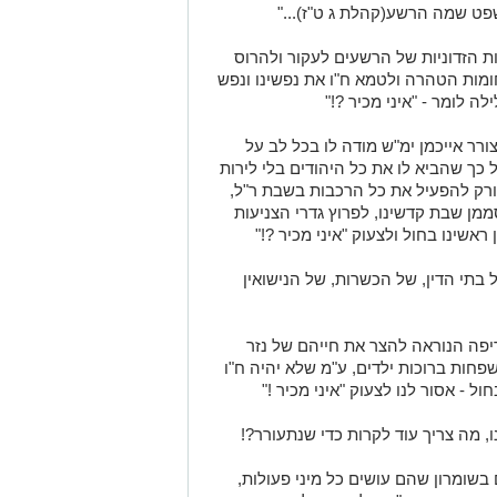
ט שמה הרשע(קהלת ג ט"ז)..."
ות הזדוניות של הרשעים לעקור ולהרוס
ומות הטהרה ולטמא ח"ו את נפשינו ונפש
ה לומר - "איני מכיר ?!"
ר אייכמן ימ"ש מודה לו בכל לב על
ך שהביא לו את כל היהודים בלי לירות
 ורק להפעיל את כל הרכבות בשבת ר"ל,
ן שבת קדשינו, לפרוץ גדרי הצניעות
ראשינו בחול ולצעוק "איני מכיר ?!"
בתי הדין, של הכשרות, של הנישואין
פה הנוראה להצר את חייהם של נזר
פחות ברוכות ילדים, ע"מ שלא יהיה ח"ו
 - אסור לנו לצעוק "איני מכיר !"
, מה צריך עוד לקרות כדי שנתעורר?!
בשומרון שהם עושים כל מיני פעולות,