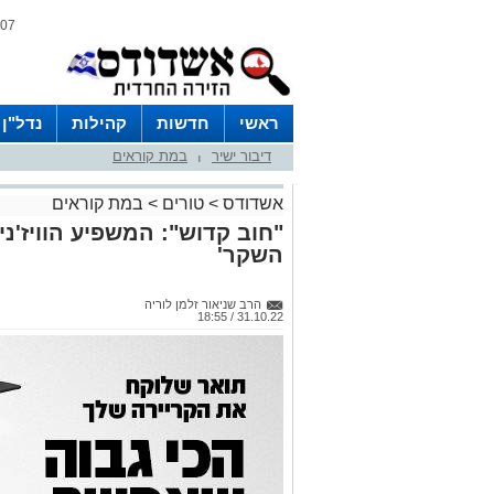
07 אוגוסט 2026 / 21:19
ראשי
חדשות
קהילות
נדל"ן
דיבור ישיר
במת קוראים
|
אשדודס
>
טורים
>
במת קוראים
"חוב קדוש": המשפיע הוויז'נ
השקר'
הרב שניאור זלמן לוריה
31.10.22 / 18:55