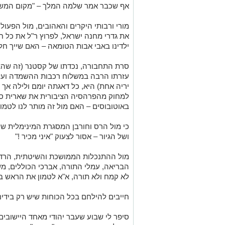
אף שכבר אמר שלמה המלך – "מקום המשפ
מורי ורבותי היקרים והאהובים, מול הפעול
את גדרי מחנה ישראל, לפרוץ ר"ל את כל ח
ילדינו באבי אבות הטומאה – האם שייך חליל
סרת התחבורה, נכדתו של קסטנר (זה שהצור
עזרתו הרבה במשלוח רכבות ההשמדה ועל כ
יריה אחת) היא, כל דאגתה יומם ולילה אך
למחוק מהפרהסיה הציבורית את שארית סממ
באוטובוסים – האם מול זה מותר לנו לטמון 
כי מול הרס וחורבן המסגרת המינימלית של 
ושל הגיור – אסור לצעוק "איני מכיר !"
מול ההתנכלות הממושכת והשיטתית, הרדי
הבריאה, עמלי התורה, אברכי הכוללים, מש
לא קמח ולא תורה, א"א לטמון את הראש בחול
חייבים להילחם בכל הכוחות שיש רק בידינו
סיפר לי שבוע שעבר יהודי מאחד היישובים 