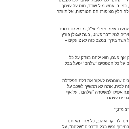
 כמו בן אנוש מול שודד, חוס על עצמך,
להיחלץ מציפורניהם הטורפות, אל תוותר
מעו בעצמי ממו"ז זצ"ל, מובא גם בספר
ירים לנו? דבר פשוט, בעת שגזלן פורץ
אשר בידך, במצב כזה לא צועקים –
בן אף פעם, הוא ילחם בצדק על כל
ום על כל הטפסים "שלהם" יפעל בכל
ים שזוממים לעקור את דלת הפלדלת
סה לבית, אתה לא תמשיך לשכב על
נה אפילו למשטרה "שלהם", על אף
נבים עצמם...
 מ"ו:)"
נו ילד יקר ואהוב, כל אחד מאיתנו
בחירוף נפש בכל הדרכים "שלהם", על