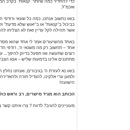
כדי להחדיר כמה שיותר "קנאות" בקרב המ
ואכמ"ל.
בואו נחשוב אנחנו, כמה כל שונאי ורודפי 
כביכול ב"קנאות" או ב"יאוש שלא מדעת" ול
אשר תהילה לקל עדיין זאת לא הצליחו להוצי
באחד מהשיעורים אמר לי אחד שהוא מסתפ
אחד – תחשוב רק מה משנאי ה', רודפי הדת
רוצים שתעשה ואז תפעל בדיוק להיפך... ע
מתחננים אלינו בדמעות שליש – אנא הצביעו
בואו נא לעזרת ה' בגיבורים, ואנחנו נחלץ ח
ולמען ערי אלקינו, להגדיל תורה ולהאדירה
הישועה!
הכותב הוא מגיד מישרים, רב וראש כול
מעוניינים להגיב? לדווח ? צרו איתנו קשר ב