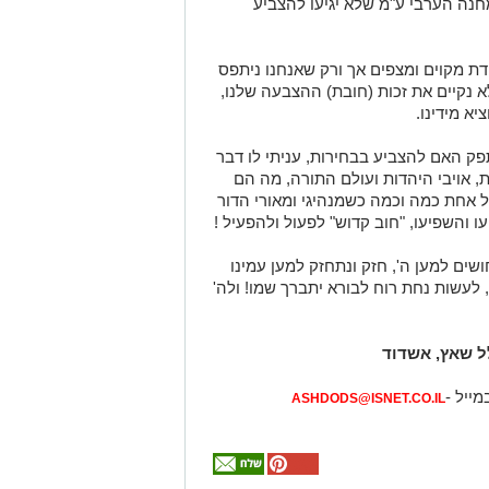
חנה הערבי ע"מ שלא יגיעו להצביע
הדת מקוים ומצפים אך ורק שאנחנו ניתפס
א נקיים את זכות (חובת) ההצבעה שלנו,
א מידינו.
ק האם להצביע בבחירות, עניתי לו דבר
, אויבי היהדות ועולם התורה, מה הם
ל אחת כמה וכמה כשמנהיגי ומאורי הדור
 והשפיעו, "חוב קדוש" לפעול ולהפעיל !
ושים למען ה', חזק ונתחזק למען עמינו
, לעשות נחת רוח לבורא יתברך שמו! ולה'
ל שאץ, אשדוד
מייל -
ASHDODS@ISNET.CO.IL