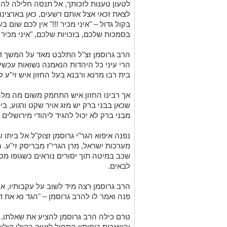
לטעון טענות לזכותך, אל תנסה חלילה לה
לצאת זכאי אצל אותם רשעים, כאן בארצינו
בקול גדול – "איני מכיר !!!" אין לכם שום 
בסמכות שלכם, בזכויות שלכם, "איני מכיר !!!
הרב גרוסמן זצ"ל התלבט מאד על המשך דר
הרי עיני כל היהדות הנאמנה נשואות עכשי
בית רבו מרנא ורבנא בעל החזון איש זי"ע
אך רבינו החזון איש התחמק משום מה מלה
שכאן בבני ברק יש מזג אויר שקט ורגוע, ביר
מבני ברק לא יכול להגיד ליהודי מירושלים א
נפנה איפוא הגר"י גרוסמן זצוק"ל אל ביתו
מערכות ישראל, מרן הגרי"ז מבריסק זי"ע.
שכב במיטה תוך יסורים נוראים כשגופו מס
לבאים.
הרב גרוסמן רצה מיד לשוב על עקבותיו, א
פנה ואמר לו להרב גרוסמן – "הגד נא את ד
טרם כילה הרב גרוסמן להציע את שאלתו,
ובשארית כוחותיו התחיל לזעוק בקולי קולו