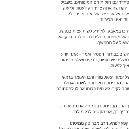
סתדר עם חוקותיהם המעוותים, בשביל
 הקדושה אתה צריך רק לעמוד ולזעוק
בעלות על ארץ ישראל, איני מכיר כלל
" "איני מכיר!!!"
כו במאבק, לא ידע לשית עצות בנפשו,
ו אל משפטו, החליט לרדת לבני ברק, אל
 לשאול על ההמשך.
שיב בבירור, הפטיר ואמר – אתה יודע
ושלים יש סופות, ברקים ושלגים...יהודי
יך לפעול...
 של עמוד האש, מורו ורבו העומד בראש
 הרב מבריסק בחליו ובחולשתו הגדולה
ובב לקיר. לא היה בכוחו אפילו להסתובב
ך הרב מבריסק כבר זיהה את פסיעותיו,
בריך כך, אני מקשיב לכל מילה".
 קפץ לפתע הרב מבריסק ממיטתו
ת – "שהם ילכו לשבת! שהם ילכו לשבת!