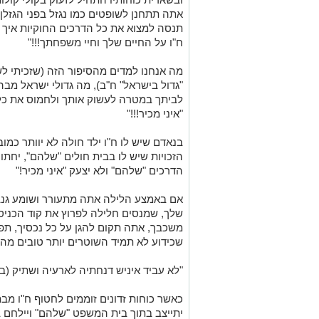
אתה תתחנן לשופטים כמו נגזל בפני הגזלן,
תנסה למצוא את כל הדרכים החוקיות איך 
ח"ו על החיים שלך וחיי משפחתך!!!"
מה אנחנו למדים מהסיפור הזה (שזכיתי לש
"גדול בישראל" ח"ב), מה גדולי ישראל מבה
לביתך במטרה לעשוק אותך ולחמוס את כל 
"איני מכיר!!!"
בנאדם שיש לו ח"ו ילד חולה לא יוותר כמו
הזכויות שיש לו בבית חולים "שלהם", יחת
הדרכים "שלהם" ולא יצעק "איני מכיר!"
אם באמצע הלילה אתה מתעורר ושומע גנב
שלך, שמנסים חלילה לפרוץ את קוד הכני
משכבך, אתה תקום להגן על כל נכסיך, תפ
שכידוע לא תמיד השוטרים יותר טובים מהג
"לא עביד איניש דנחתיה לארעיה ושתיק (ב"ב
כאשר כוחות זדונים זוממים לחטוף ח"ו מבתי
יתייצב בתוך בית המשפט "שלהם" ויילחם 