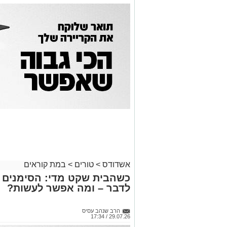
אשדודס
>
טורים
>
במת קוראים
כשהבית שקט מדי: הסימנים ש
לדבר – ומה אפשר לעשות?
הרב שנהב עסיס
29.07.26 / 17:34