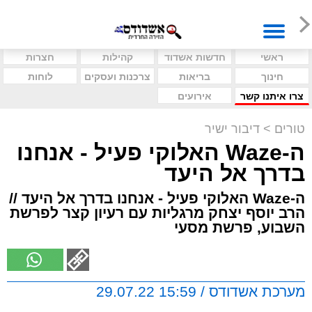
ראשי
חדשות אשדוד
קהילות
חצרות
חינוך
בריאות
צרכנות ועסקים
לוחות
צרו איתנו קשר
אירועים
טורים
>
דיבור ישיר
ה-Waze האלוקי פעיל - אנחנו
בדרך אל היעד
ה-Waze האלוקי פעיל - אנחנו בדרך אל היעד //
הרב יוסף יצחק מרגליות עם רעיון קצר לפרשת
השבוע, פרשת מסעי
מערכת אשדודס / 15:59 29.07.22