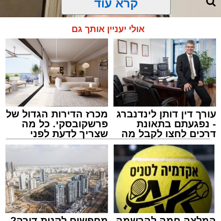
קרא עוד
"אבא, אמא אמרה שמחר צריך לקחת אותי
לבדיקה", העבירה הילדה את ההודעה.
אולי יעניין אותך גם
עורך דין דותן לינדנברג
מכרז הדירות הגדול של
- נפגעתם בתאונת
פרשקובסקי. כל מה
דרכים לחצו לקבל מה
שצריך לדעת לפני
שמגיע לכם
שמגישים הצעה לדירה
באשדוד
הרב יעקב פרבר ז"ל
האב הנהן והמשיך לאכול.
עורך האתר / 17:30 29.07.26
לא היו צעקות ולא נאמרו מילים פוגעות. למתבונן
מן הצד היה נדמה שמדובר בערב משפחתי רגיל
המלצה חמה להרשמה
מחפשים לקנות דירה?