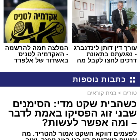
באשדוד
עורך דין דותן לינדנברג
המלצה חמה להרשמה
- נפגעתם בתאונת
- האקדמיה לטניס
דרכים לחצו לקבל מה
באשדוד של אלפרד
שמגיע לכם
קריאולנסקי - לילדים
כתבות נוספות
טורים
>
במת קוראים
כשהבית שקט מדי: הסימנים
שבני זוג הפסיקו באמת לדבר
– ומה אפשר לעשות?
לפעמים דווקא השקט אמור להטריד. מה