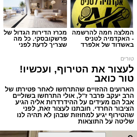
המלצה חמה להרשמה
מכרז הדירות הגדול של
- האקדמיה לטניס
פרשקובסקי. כל מה
באשדוד של אלפרד
שצריך לדעת לפני
תגים:
שנהב עסיס יעוץ זוגי
קריאולנסקי - לילדים
שמגישים הצעה לדירה
באשדוד
טורים
באותו ערב ישבה המשפחה כולה סביב שולחן
לעצור את הטירוף, ועכשיו!
ארוחת הערב. הילדים סיפרו בהתלהבות על מה
טור כואב
שקרה בבית הספר, ביקשו דברים והתווכחו ביניהם
מי ישב ליד אבא. הבית לא היה שקט, אך בין שני
הארועים ההזויים שהתרחשו לאחר פטירתו של
האנשים שישבו משני צדי השולחן כמעט שלא
הרב יעקב פרבר ז"ל, אולי התרחשו בשוליים
עברה מילה.
אבל הם מעידים על ההידרדרות אליה הגיע
הציבור החרדי. חובתנו לעצור זאת, לפני
שהטירוף יגיע למחוזות שבהן לא תהיה לנו
"תגידי לאבא שמחר צריך לקחת את הילד
שליטה על התוצאות
לבדיקה", אמרה האם לבתה.