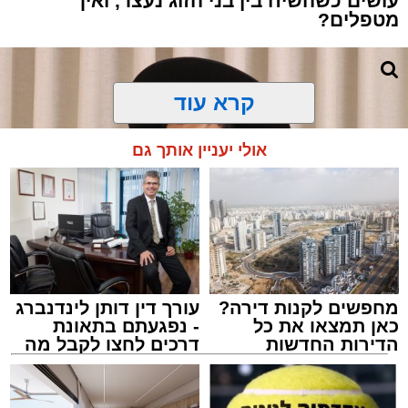
עושים כשהשיח בין בני הזוג נעצר, ואיך
מטפלים?
קרא עוד
אולי יעניין אותך גם
מחפשים לקנות דירה?
עורך דין דותן לינדנברג
כאן תמצאו את כל
- נפגעתם בתאונת
הדירות החדשות
דרכים לחצו לקבל מה
למכירה באשדוד >>>
שמגיע לכם
צילום: באדיבות המצלם
הרב שנהב עסיס / 17:34 29.07.26