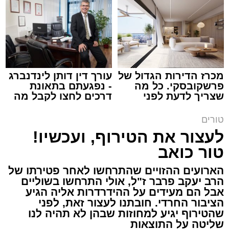
צילום: באדיבות המצלם
הרב שנהב עסיס / 17:34 29.07.26
מכרז הדירות הגדול של
עורך דין דותן לינדנברג
פרשקובסקי. כל מה
- נפגעתם בתאונת
תגים:
שנהב עסיס יעוץ זוגי
שצריך לדעת לפני
דרכים לחצו לקבל מה
שמגישים הצעה לדירה
שמגיע לכם
באשדוד
באותו ערב ישבה המשפחה כולה סביב שולחן
טורים
ארוחת הערב. הילדים סיפרו בהתלהבות על מה
לעצור את הטירוף, ועכשיו!
שקרה בבית הספר, ביקשו דברים והתווכחו ביניהם
טור כואב
מי ישב ליד אבא. הבית לא היה שקט, אך בין שני
הארועים ההזויים שהתרחשו לאחר פטירתו של
האנשים שישבו משני צדי השולחן כמעט שלא
הרב יעקב פרבר ז"ל, אולי התרחשו בשוליים
עברה מילה.
אבל הם מעידים על ההידרדרות אליה הגיע
הציבור החרדי. חובתנו לעצור זאת, לפני
"תגידי לאבא שמחר צריך לקחת את הילד
שהטירוף יגיע למחוזות שבהן לא תהיה לנו
שליטה על התוצאות
לבדיקה", אמרה האם לבתה.