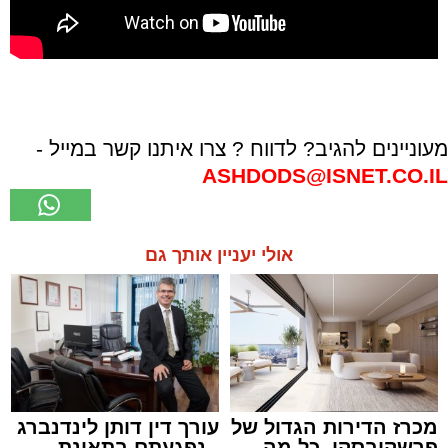
מעוניינים להגיב? לדווח ? צרו איתנו קשר במייל -
ASHDODS@ISNET.CO.IL
אולי יעניין אותך גם
מכרז הדירות הגדול של
עורך דין דותן לינדנברג
פרשקובסקי. כל מה
- נפגעתם בתאונת