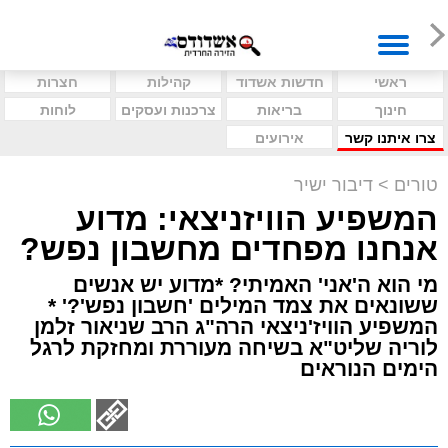
ראשי
חדשות אשדוד
קהילות
חצרות
חינוך
בריאות
צרכנות ועסקים
לוחות
צרו איתנו קשר
אירועים
טורים
>
דיבור ישיר
המשפיע הוויזניצאי: מדוע
אנחנו מפחדים מחשבון נפש?
מי הוא ה'אני' האמיתי? *מדוע יש אנשים
ששונאים את צמד המילים 'חשבון נפש'?' *
המשפיע הוויז'ניצאי הרה"ג הרב שניאור זלמן
לוריה שליט"א בשיחה מעוררת ומחזקת לרגל
הימים הנוראים