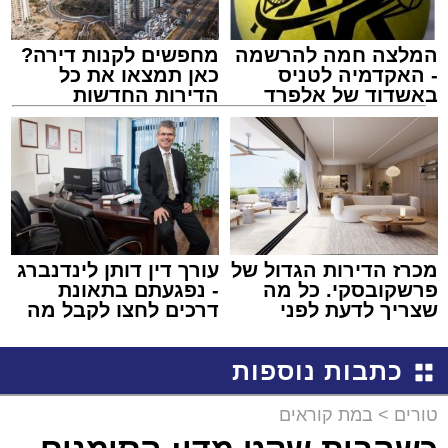
המלצה חמה להרשמה
מחפשים לקנות דירה?
- האקדמיה לטניס
כאן תמצאו את כל
באשדוד של אלפרד
הדירות החדשות
קריאולנסקי - לילדים
למכירה באשדוד >>>
מכרז הדירות הגדול של
עורך דין דותן לינדנברג
פרשקובסקי. כל מה
- נפגעתם בתאונת
שצריך לדעת לפני
דרכים לחצו לקבל מה
שמגישים הצעה לדירה
שמגיע לכם
באשדוד
כתבות נוספות
טורים
>
במת קוראים