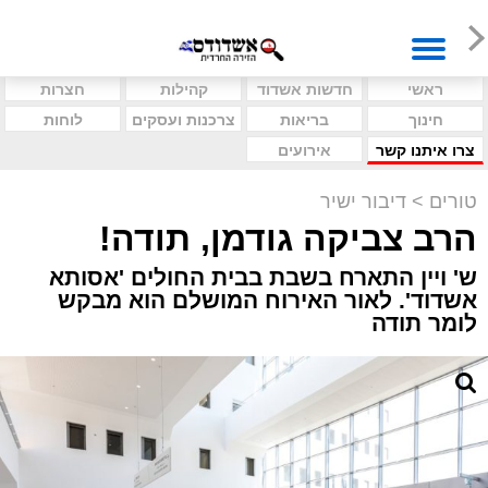
ראשי
חדשות אשדוד
קהילות
חצרות
חינוך
בריאות
צרכנות ועסקים
לוחות
צרו איתנו קשר
אירועים
טורים
>
דיבור ישיר
הרב צביקה גודמן, תודה!
ש' ויין התארח בשבת בבית החולים 'אסותא
אשדוד'. לאור האירוח המושלם הוא מבקש
לומר תודה