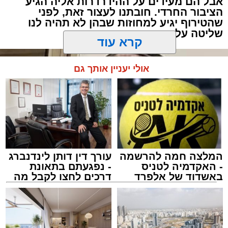
עברה מילה.
אבל הם מעידים על ההידרדרות אליה הגיע
הציבור החרדי. חובתנו לעצור זאת, לפני
שהטירוף יגיע למחוזות שבהן לא תהיה לנו
"תגידי לאבא שמחר צריך לקחת את הילד
שליטה על התוצאות
לבדיקה", אמרה האם לבתה.
קרא עוד
"אבא, אמא אמרה שמחר צריך לקחת אותי
לבדיקה", העבירה הילדה את ההודעה.
אולי יעניין אותך גם
המלצה חמה להרשמה
עורך דין דותן לינדנברג
- האקדמיה לטניס
- נפגעתם בתאונת
באשדוד של אלפרד
דרכים לחצו לקבל מה
קריאולנסקי - לילדים
שמגיע לכם