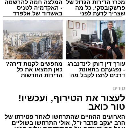
מכרז הדירות הגדול של
המלצה חמה להרשמה
פרשקובסקי. כל מה
- האקדמיה לטניס
שצריך לדעת לפני
באשדוד של אלפרד
שמגישים הצעה לדירה
קריאולנסקי - לילדים
צילום: באדיבות המצלם
באשדוד
הרב שנהב עסיס / 17:34 29.07.26
עורך דין דותן לינדנברג
מחפשים לקנות דירה?
- נפגעתם בתאונת
כאן תמצאו את כל
דרכים לחצו לקבל מה
הדירות החדשות
תגים:
שנהב עסיס יעוץ זוגי
שמגיע לכם
למכירה באשדוד >>>
טורים
באותו ערב ישבה המשפחה כולה סביב שולחן
לעצור את הטירוף, ועכשיו!
ארוחת הערב. הילדים סיפרו בהתלהבות על מה
טור כואב
שקרה בבית הספר, ביקשו דברים והתווכחו ביניהם
מי ישב ליד אבא. הבית לא היה שקט, אך בין שני
הארועים ההזויים שהתרחשו לאחר פטירתו של
האנשים שישבו משני צדי השולחן כמעט שלא
הרב יעקב פרבר ז"ל, אולי התרחשו בשוליים