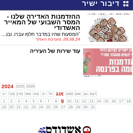
דיבור ישיר
ההזדמנות האדירה שלנו -
המסר השבועי של המאייר
האשדודי
"המסעות שהיו במדבר חלפו עברו. ובני ישראל שומעים ברמזים דקים שחלילה לא יפגעו מדבריו של המנהיג הנערץ משה רבנו". המסר האקטואלי של המאייר האשדודי
09.08.24, מערכת האתר
עוד שירות של העיריה
2024
2025
2026
אוג
דצמ
נוב
אוק
ספט
יול
יונ
מאי
אפר
מרץ
פבר
ינו
9
1
2
3
4
5
6
7
8
10
11
12
13
14
15
16
17
18
19
20
21
22
23
24
25
26
27
28
29
30
31