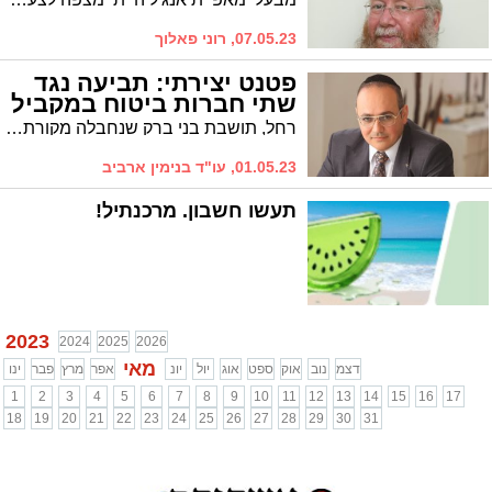
07.05.23, רוני פאלוך
פטנט יצירתי: תביעה נגד
שתי חברות ביטוח במקביל
רחל, תושבת בני ברק שנחבלה מקורת ברזל, נקלעה לדילמה הלכתית באשר לתביעת הפיצויים # עו"ד ארביב הגה עבורה פתרון הלכתי מתוחכם, ובסיום ההליך היא קיבלה 105 אלף שקל פיצוי
01.05.23, עו"ד בנימין ארביב
תעשו חשבון. מרכנתיל!
2023
2024
2025
2026
מאי
דצמ
נוב
אוק
ספט
אוג
יול
יונ
אפר
מרץ
פבר
ינו
1
2
3
4
5
6
7
8
9
10
11
12
13
14
15
16
17
18
19
20
21
22
23
24
25
26
27
28
29
30
31