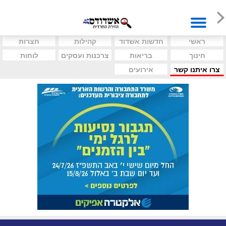
ראשי
חדשות אשדוד
קהילות
חצרות
חינוך
בריאות
צרכנות ועסקים
לוחות
צרו איתנו קשר
אירועים