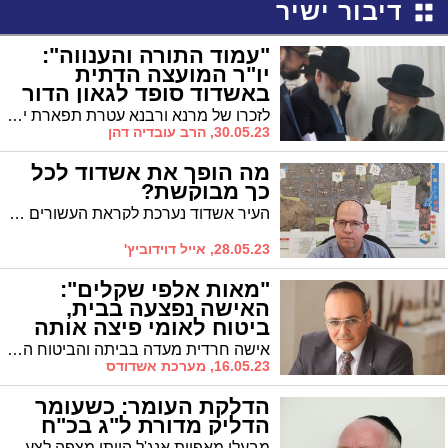
דיבור ישיר
"עמוד התורה והענווה":
יו"ר המועצה הדתית
באשדוד סופד לגאון הדור
לזכרו של מרנא ורבנא עטרת תפארת ישראל מרן ראש הישיבה רבינו הגדול הגאון רבי ירחמיאל גרשון אדלשטיין זצוק"ל * הרב עובדיה דהן, יו"ר המועצה הדתית אשדוד, בנטפי תנחומין
30.05.23, הרב עובדיה דהן
מה הופך את אשדוד לכל
כך מבוקשת?
העיר אשדוד נערכת לקראת העשורים הבאים והפיכתה למטרופולין ענק עם למעלה מ-300 אלף תושבים הודות ליישום הסכם הגג בעיר * מה הופך את אשדוד לכל כך מבוקשת? * ראש מנהלת הסכם הגג באשדוד אייל דוידוביץ' במאמר מיוחד
28.05.23, אייל דוידוביץ'
"מאות אלפי שקלים":
האישה נפצעה בבית,
ביטוח לאומי פיצה אותה
אישה חרדית מעדה בביתה והביטוח הלאומי נאלץ להכיר באירוע כ'תאונת עבודה' ולפצות אותה במאות אלפי שקלים
16.05.23, מערכת אשדודס
הדלקת העומר: כשעומר
הדליק מדורת ל"ג בכ"ח
מבעלי מאפיית אנג'ל הייתי מצפה לצעד. הם צריכים להכיר מתכונים לא רק של לחם ועוגות אלא גם מתכון של פעילות בתוך מרקם חברתי וציבורי עדין * מעשיו של עמר בר לב טפשיים חמורים ומקוממים * יחד עם זאת כיהודים יר"ש עלינו לפעול במח שליט על הלב