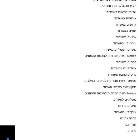
ייעוץ טכנולוגי ופתרונות AI
שרותי בריאות באשדוד
אירועים באשדוד
דרושים באשדוד
חוגים באשדוד
ארנונה באשדוד
עורכי דין באשדוד
שערים חשמליים באשדוד
Netips -רשת חברתית לחכמת ההמונים
פרסום באשדוד
אשדוד נט ויקיפדיה
פרסום כתבה שיווקית
נטיפס - רשת חברתית לטיפים והמלצות
תיקון שער חשמלי אשדוד
Netips -רשת חברתית לחכמת ההמונים
מסלולים לטיולים
טיולים בדרום
עורך דין באשדוד
קריית גת נט
חולון נט
פרסום