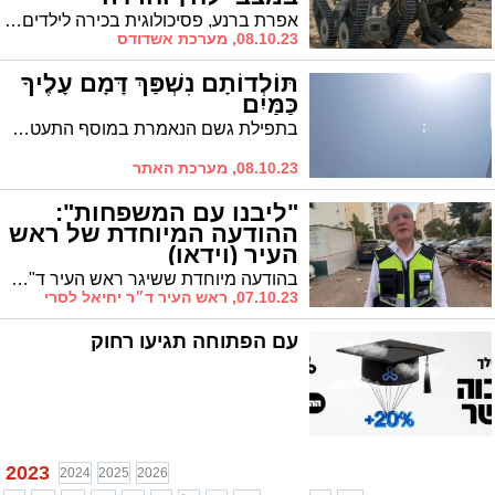
אפרת ברנע, פסיכולוגית בכירה לילדים ונוער במרכז לבריאות הנפש רמת חן של כללית בתל-אביב, מפרטת המלצות להורים להקלה במצבי מתח אצל ילדים ● תדברו על הרגשות ותשמרו על השגרה
08.10.23, מערכת אשדודס
תּוֹלְדוֹתָם נִשְׁפַּךְ דָּמָם עָלֶיךָ
כַּמַּיִם
בתפילת גשם הנאמרת במוסף התעטפו המתפללים בטליתם והתייחדו עם קונם. המילים המרטיטות קיבלו פתאום משמעות אחרת. תוֹלְדוֹתָם נִשְׁפַּךְ דָּמָם עָלֶיךָ כַּמַּיִם, תֵּפֶן כִּי נַפְשֵׁנוּ אָפְפוּ מַיִם.
08.10.23, מערכת האתר
"ליבנו עם המשפחות":
ההודעה המיוחדת של ראש
העיר (וידאו)
בהודעה מיוחדת ששיגר ראש העיר ד"ר לסרי הוא קרא למשפחות הנעדרים להיעזר במוקד 106. "ליבנו עם המשפחות, ואנחנו מלווים אותן, ברגעים הקשים האלה. גם הקמנו צוות עירוני, שילווה את משפחות הנעדרים, בהשגת מידע, ובתמיכה נפשית. מוקד 106 עומד לרשות המשפחות, שזקוקות לסיוע הזה"
07.10.23, ראש העיר ד״ר יחיאל לסרי
עם הפתוחה תגיעו רחוק
2023
2024
2025
2026