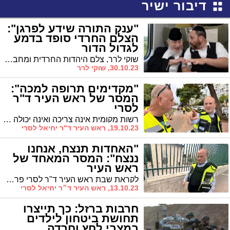
דיבור ישיר
"ענק התורה שידע לפרגן":
הצלם החרדי סופד בדמע
לגדול הדור
שוקי לרר, צלם היהדות החרדית ומחבר סדרת הספרים "בצילם", סופד אחר מיטתו של הגרב"מ אזרחי זצ"ל: "ענק התורה שלא פסק להאיר פנים לשני ולפרגן"
30.10.23, שוקי לרר
"מקדימים תרופה למכה":
המסר של ראש העיר ד"ר
לסרי
רשות מקומית אינה צריכה ואינה יכולה להחליף את המדינה בשמירה על הביטחון הלאומי, אך היא חייבת ויכולה להיות שותפה מרכזית ופעילה בהגנה על חיי התושבים בחירום. המסר של ראש העיר ד"ר לסרי
19.10.23, ראש העיר ד"ר יחיאל לסרי
"האחדות תנצח, אנחנו
ננצח": המסר המאחד של
ראש העיר
לקראת שבת ראש העיר ד"ר לסרי פרסם פוסט מרגש בו הוא קורא לאחדות העם ומבקש להפגין מעט אופטימיות. "שהאור הגדול ישוב לחיינו"
13.10.23, ראש העיר ד״ר יחיאל לסרי
חרבות ברזל: כך תייצרו
תחושת ביטחון לילדים
במצבי לחץ וחרדה