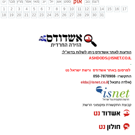
אוק
דצמ
נוב
ספט
אוג
יול
יונ
מאי
אפר
מרץ
פבר
ינו
1
2
3
4
5
6
7
8
9
10
11
12
13
14
15
16
17
18
19
20
21
22
23
24
25
26
27
28
29
30
31
הודעות לאתר אשדודס ניתן לשלוח בדוא"ל:
ASHDODS@ISNET.CO.IL
-
לפרסום באתר אשדודס ורשת ישראל נט
התקשרו
-
050-7870908
(אלדה נתנאל )
elda@isnet.co.il
קבוצת התקשורת ומקומוני הרשת: