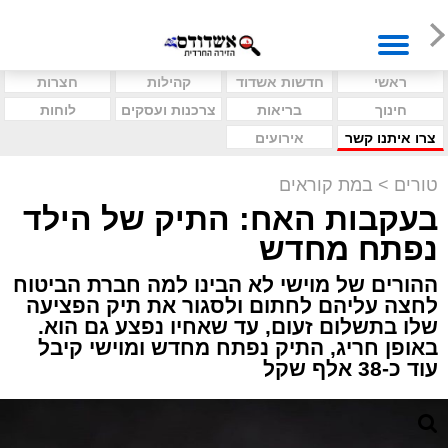
ראשי
חדשות אשדוד
קהילות
חצרות
חינוך
בריאות
צרכנות ועסקים
לוחות
צרו איתנו קשר
אירועים
טורים
>
במת קוראים
בעקבות האח: התיק של הילד
נפתח מחדש
ההורים של מוישי לא הבינו למה חברת הביטוח
לחצה עליהם לחתום ולסגור את תיק הפציעה
שלו בתשלום זעום, עד שאחיו נפצע גם הוא.
באופן חריג, התיק נפתח מחדש ומוישי קיבל
עוד כ-38 אלף שקל