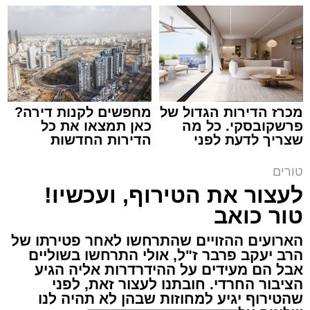
שמגיע לכם
קריאולנסקי - לילדים
צילום: באדיבות המצלם
הרב שנהב עסיס / 17:34 29.07.26
מכרז הדירות הגדול של
מחפשים לקנות דירה?
פרשקובסקי. כל מה
כאן תמצאו את כל
תגים:
שנהב עסיס יעוץ זוגי
שצריך לדעת לפני
הדירות החדשות
שמגישים הצעה לדירה
למכירה באשדוד >>>
באשדוד
באותו ערב ישבה המשפחה כולה סביב שולחן
טורים
ארוחת הערב. הילדים סיפרו בהתלהבות על מה
לעצור את הטירוף, ועכשיו!
שקרה בבית הספר, ביקשו דברים והתווכחו ביניהם
טור כואב
מי ישב ליד אבא. הבית לא היה שקט, אך בין שני
הארועים ההזויים שהתרחשו לאחר פטירתו של
האנשים שישבו משני צדי השולחן כמעט שלא
הרב יעקב פרבר ז"ל, אולי התרחשו בשוליים
עברה מילה.
אבל הם מעידים על ההידרדרות אליה הגיע
הציבור החרדי. חובתנו לעצור זאת, לפני
"תגידי לאבא שמחר צריך לקחת את הילד
שהטירוף יגיע למחוזות שבהן לא תהיה לנו