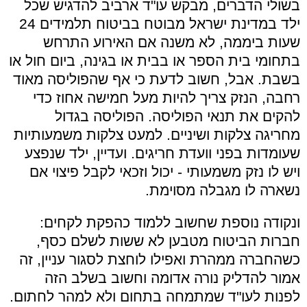
בשולי הדברים, מבקש עו"ד ארביב להדגיש שכל
ילד במדינת ישראל מבוטח בביטוח תלמידים 24
שעות ביממה, לא משנה אם האירוע התרחש
בתחומי בית הספר או בבית או בגינה, ביום חול או
בשבת. אבל, חשוב לדעת כי אף שהפוליסה מאוד
רחבה, הנזק צריך להיות מעל חמישה אחוז כדי
להקים את תנאי הפוליסה. הפוליסה בגדול
מחריגה צלקות ושיניים. למעט צלקות משמעותיות
שעומדות בפני וועדת חריגים. ועדיין, ילד שנפצע
ויש לו נזק משמעותי - יכול וזכאי לקבל פיצוי אם
נשארה לו מגבלה מסוימת.
ונקודה נוספת שחשוב ללמוד כהפקת לקחים:
חברות הביטוח מטבען לא ששות לשלם כסף,
כשהחברה ממהרת ואפילו לוחצת לסגור עניין, זה
אמור להדליק נורה אדומה וחשוב בשלב הזה
לפנות לעו"ד שמתמחה בתחום ולא למהר לחתום.