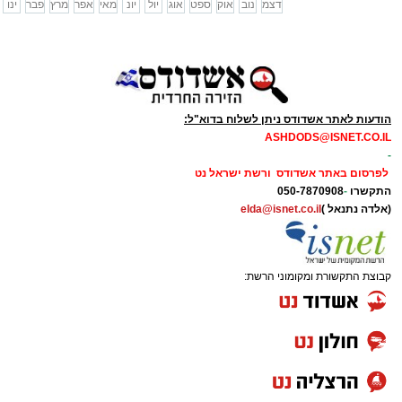
דצמ
נוב
אוק
ספט
אוג
יול
יונ
מאי
אפר
מרץ
פבר
ינו
הודעות לאתר אשדודס ניתן לשלוח בדוא"ל:
ASHDODS@ISNET.CO.IL
-
לפרסום באתר אשדודס ורשת ישראל נט
התקשרו
-
050-7870908
(אלדה נתנאל )
elda@isnet.co.il
קבוצת התקשורת ומקומוני הרשת: