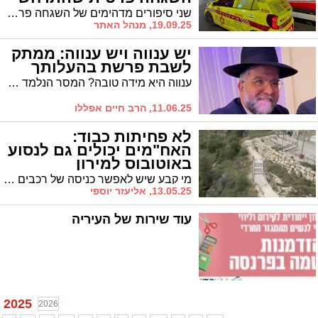
בעירנו
שני סיפורים מדהימים של השגחה פרטית שהתרחשו השבוע בעירנו, ונשלחו למערכת בידי אחד הקוראים. אֲסַפְּרָה כָּל נִפְלְאוֹתֶיךָ
19.09.25, מנהל האתר
יש ענווה ויש ענווה: ממתק
לשבת פרשת בהעלותך
ענווה היא מידה טובה? המסר הנלמד מהפרשה. ומה בין ענוונה להערכה עצמית?
11.06.25, הרב חיים אפללו
לא פחיתות כבוד:
האח"מים יכולים גם לנסוע
באוטובוס למירון
מי קבע שיש לאפשר כניסה של רכבים פרטיים להר מירון? עם קצת מחשבה, חוסמים את ההר הרמטית לכניסת רכבים פרטיים, וגם האח"מים יעלו אל ההר באוטובוס / חושבים מחוץ לקופסא
13.05.25, אליעזר יוספי
עוד שירות של העיריה
2025
2026