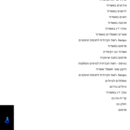
אירועים באשדוד
דרושים באשדוד
חוגים באשדוד
ארנונה באשדוד
עורכי דין באשדוד
שערים חשמליים באשדוד
Netips -רשת חברתית לחכמת ההמונים
פרסום באשדוד
אשדוד נט ויקיפדיה
פרסום כתבה שיווקית
נטיפס - רשת חברתית לטיפים והמלצות
תיקון שער חשמלי אשדוד
Netips -רשת חברתית לחכמת ההמונים
מסלולים לטיולים
טיולים בדרום
עורך דין באשדוד
קריית גת נט
חולון נט
פרסום