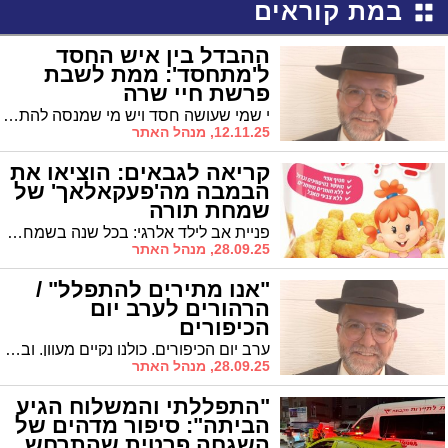
במת קוראים
ההבדל בין איש החסד
ל'מתחסד': ממת לשבת
פרשת חיי שרה
י שמי שעושה חסד ויש מי שמנסה להתחסד. איך מבדילים ביניהם?
12.11.25, מנהל האתר
קריאה לגבאים: הוציאו את
הבמבה מה'פעקאלאך' של
שמחת תורה
פניית אב לילד אלרגי: בכל שנה בשמחת תורה בני ושכמותו נאלצים לעזוב את בית הכנסת ולא להשתתף ב'הקפות'. התחשבו בהם!
28.09.25, מנהל האתר
"אנו מתירים להתפלל" /
הרהורים לערב יום
הכיפורים
ערב יום הכיפורים. כולנו נקיים מעוון. ובדיוק אז אנו מתירים להתפלל עם העבריינים. מי הם?
28.09.25, מנהל האתר
"התפללתי והמשלוח הגיע
הביתה": סיפור מדהים של
השגחה פרטית שהתרחש