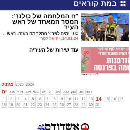
במת קוראים
"זו המלחמה של כולנו":
המסר המאחד של ראש
העיר
100 ימים לפרוץ המלחמה בעזה, ראש העיר ד"ר יחיאל לסרי במסר של אחדות לתושבים: "אסור לנו לשכוח איך דקות אחרי היוודע הטבח, נזכרנו שאנו עם אחד, חילונים דתיים וחרדים, צעירים וותיקים, אשכנזים וחילונים, ימין שמאל ומרכז". דבריו של ראש העיר
14.01.24, יחיאל לסרי
עוד שירות של העיריה
2024
2025
2026
ינו
דצמ
נוב
אוק
ספט
אוג
יול
יונ
מאי
אפר
מרץ
פבר
14
1
2
3
4
5
6
7
8
9
10
11
12
13
15
16
17
18
19
20
21
22
23
24
25
26
27
28
29
30
31