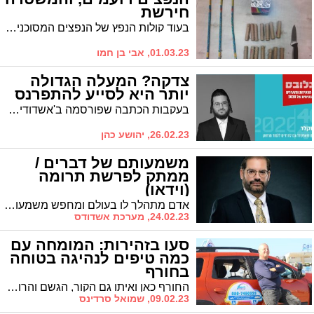
חירשת
בעוד קולות הנפץ של הנפצים המסוכנים מחרידים את שנתם של תושבי הרבעים בעיר, נראה שבמשטרה לא שומעים. האם למשטרה יש בעיה לעצור חנות שמוכרת את האמצעים המסוכנים? תושב שואל
01.03.23, אבי בן חמו
צדקה? המעלה הגדולה
יותר היא לסייע להתפרנס
בעקבות הכתבה שפורסמה ב'אשדודים מדברים' השבוע בה מובאת ההתלבטות שהיתה לר' זאב סקלר, קובע הרב יהושוע כהן: "אין כאן כל התלבטות. מה שעושה הרב סקלר זו הצדקה הגדולה והמעולה ביותר. ואלו לא מילים שלי אלא של הרמב"ם"
26.02.23, יהושע כהן
משמעותם של דברים /
ממתק לפרשת תרומה
(וידאו)
אדם מתהלך לו בעולם ומחפש משמעות, הוא עושה זאת בדרכים שונות ומגוונות, לעתים מודעות יותר ולעתים פחות מודעות. אך אין ספק שהמשמעות של החיים חשובה בעינינו ומפעילה אותנו * היועץ הזוגי הבכיר הרב אביחי כהן עם ממתק לפרשת תרומה
24.02.23, מערכת אשדודס
סעו בזהירות: המומחה עם
כמה טיפים לנהיגה בטוחה
בחורף
החורף כאן ואיתו גם הקור, הגשם והרוח שמשפיעים על תנאי הדרך ועלולים להוות סכנה במצבים מסוימים עבור המשתמשים בה. הינה לכם כמה טיפים מפי חגי דביר, בעלי בי"ס קשת לנהיגה באשדוד – כיצד יש להתנהג בדרך בימי החורף?
09.02.23, שמואל סרדינס