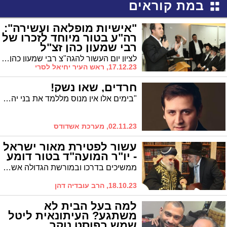
במת קוראים
"אישיות מופלאה ועשירה":
רה"ע בטור מיוחד לזכרו של
רבי שמעון כהן זצ"ל
לציון יום העשור להגה"צ רבי שמעון כהן זצ"ל מרבניה הותיקים של עירנו, פירסם ראש העיר טור לזכרו של הרב, שעמד בראש מוסדות וישיבת "תהילה לדוד – תורה אור" וכן כיהן כרב שכונת רובע א'
17.12.23, ראש העיר יחיאל לסרי
חרדים, שאו נשק!
"בימים אלו אין מנוס מללמד את בני יהודה קשת, ויפה שעה אחת קודם". איש התקשורת האשדודי קורא לחרדים להתחמש
02.11.23, מערכת אשדודס
עשור לפטירת מאור ישראל
- יו"ר המועה"ד בטור דומע
ממשיכים בדרכו ובמורשת הגדולה אשר הנחיל למען כלל עם ישראל לקרבם תחת כנפי השכינה בחיזוק ובאחדות / הרב עובדיה דהן
18.10.23, הרב עובדיה דהן
למה בעל הבית לא
משתגע? העיתונאית ליטל
שמש בפוסט נוקב