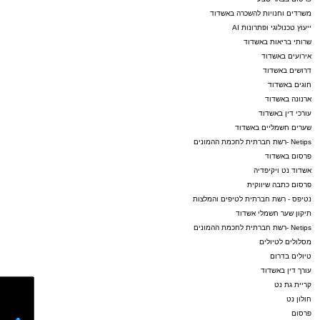
משרדים וחנויות להשכרה באשדוד
ייעוץ טכנולוגי ופתרונות AI
שרותי בריאות באשדוד
אירועים באשדוד
דרושים באשדוד
חוגים באשדוד
ארנונה באשדוד
עורכי דין באשדוד
שערים חשמליים באשדוד
Netips -רשת חברתית לחכמת ההמונים
פרסום באשדוד
אשדוד נט ויקיפדיה
פרסום כתבה שיווקית
נטיפס - רשת חברתית לטיפים והמלצות
תיקון שער חשמלי אשדוד
Netips -רשת חברתית לחכמת ההמונים
מסלולים לטיולים
טיולים בדרום
עורך דין באשדוד
קריית גת נט
חולון נט
פרסום