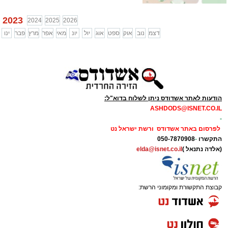
2023
2024
2025
2026
דצמ
נוב
אוק
ספט
אוג
יול
יונ
מאי
אפר
מרץ
פבר
ינו
הודעות לאתר אשדודס ניתן לשלוח בדוא"ל:
ASHDODS@ISNET.CO.IL
-
לפרסום באתר אשדודס ורשת ישראל נט
התקשרו
-
050-7870908
(אלדה נתנאל )
elda@isnet.co.il
קבוצת התקשורת ומקומוני הרשת: