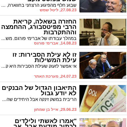
שבוע חלף מהפיגוע הרצחני בחווארה, בו נרצחו באכזריות שי סיילאס ניגרקר ובנו אביעד ניר תושבי אשדוד, העיתונאית ליטל שמש מערוץ 14 כותבת על הדוד והבן דוד שנרצחו, עלינו כחברה ועל הקלות בה כולם חוזרים לשגרה
27.08.23, ליטל שמש
החזרה בשאלה, קריאת
הרבי מפיטסבורג, ההחמצה
וההתקרבות
במהלך עבודתו של אברימי פורגס, משגיח כשרות מטעם המועצה הדתית, הוא נחשף לסיפורו המפעים של 'אברהם אבא', צעיר אשדודי שהתרחק מהדת וחזר בזכות הקריאה ששיגר הרבי מפיטסבורג זצ"ל באמצעות אביו. הסיפור המלא לפניכם
14.08.23, אברימי פורגס
זו לא עילת הסבירות: זו
עילת המשילות
אי אפשר לזעוק שעילת הסבירות היא קץ הדמוקרטיה ואסון לאומי ואז לנהל עליה משא ומתן שקרס בכלל בשל אי הסכמה בסוגיית ההקפאה. כי זו לא עילת הסבירות אלא שאלת המשילות. האם ישנה ממשלה והאם היא מסוגלת למשול
24.07.23, מערכת האתר
התיאבון הגדול של הבנקים
לא יודע גבול
הריבית במשק זינקה אבל היחידים שהרוויחו מזה הם כרגיל הבנקים עם רווח נקי מצרפי של 6 מיליארד שקל ברבעון הראשון. כן 6 מיליארד שקל ב-3 חודשים, כלומר 2 מיליארד שקל בחודש! אבל בשיטה החזירית של בנקים הם לוקחים יותר אבל לא נותנים יותר לאלו שהפקידו אצלם את הכספים שבזכותם הם יכולים לתת לאחרים. עכשיו כשהחלו להכריח לתת, הם מתחכמים באופן שמעליב את האינטילגנציה שלנו. מי יעצור את התיאבון של הבנקים שלא יודעים שובע?
29.06.23, אייל בן שמחון
"אמרו לאשתי ולילדים
לכתוב מודעת אבל, אך