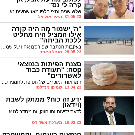
קרה לי נס"
שלש שנים וחצי חלפו מאז שהעיתונאי האשדודי מאיר אוליאל הרים משדר מיוחד לטובת אחד החולים הקריטיים הראשונים של הקורונה שאושפז באסותא-אשדוד והיטלטל בין חיים למוות * אמש הם נפגשו וסגרו מעגל
31.05.23, מאיר אוליאל
"ה' ישמור מה היה קורה
אילו המציל היה מחליט
ללכת הביתה"
בעקבות הכתבה שפירסם אחיו של שמעון לסרי ז"ל שטבע בים לפני 7 שנים, משתף אחד הקוראים, אריאל יצחק, את המקרה שהוא היה עד לו רק לפני שבוע וחצי בחוף הנפרד: "אחד המתרחצים טבע, רק בנס המציל – שנשאר כי הוא פשוט לא היה מסוגל ללכת - עוד היה באיזור וחייו ניצלו"
29.05.23, מנהל האתר
סצנת הפיתות במוצאי
פסח: "תעודת כבוד
לאשדודים"
המראות המוכרים של חטיפת לחמניות שנמכרות במחיר מופקע, לא נראים בעיר. לדעתי, זה מהווה אות כבוד לעיר / הערה לסדר
13.04.23, שמעון מנדלסון
ידע זה כוח? ממתק לשבת
(וידאו)
לדעת ידיעות זהו חוזק, זה מסדר לנו את הדברים, את העולם, את החוקים, זה נוסך ביטחון. אותן ידיעות מפתחות אותנו, מפתחות את האישיות שלנו. אבל יש גם צד שני. ואיך זה קשור לחטא העגל?
10.03.23, מערכת אשדודס
הנפצים רועמים, והמשטרה