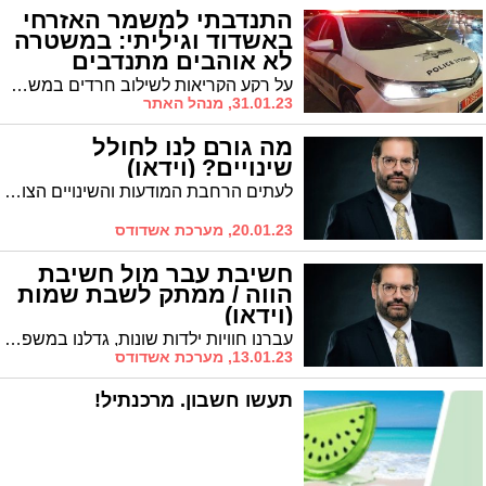
התנדבתי למשמר האזרחי
באשדוד וגיליתי: במשטרה
לא אוהבים מתנדבים
חרדים / טור
על רקע הקריאות לשילוב חרדים במשמר האזרחי, נזכר ד' כ', תושב רובע ג', בתקופת 'שירותו' הקצרצרה כמתנדב משא"ז באשדוד, והוא משוכנע: במשטרה ממש לא ששים לקלוט מתנדבים חרדים
31.01.23, מנהל האתר
מה גורם לנו לחולל
שינויים? (וידאו)
לעתים הרחבת המודעות והשינויים הצומחים מתוכה חוסכת מאיתנו מסלול מפרך יותר של שינוי * ממתק לשבת וארא מאת הרב אביחי כהן
20.01.23, מערכת אשדודס
חשיבת עבר מול חשיבת
הווה / ממתק לשבת שמות
(וידאו)
עברנו חוויות ילדות שונות, גדלנו במשפחה מסוימת ובאקלים חברתי שהביא אותנו לאמץ קשת התנהגויות שהתקבעו באופיינו, עד כמה העבר הזה קובע את עתידנו או שאנחנו יכולים להתנהל אחרת? * "אהיה אשר אהיה" אומר הקב"ה למשה, ובזה מורה על קוו החשיבה בבסיס החירות והגאולה הכללית והפרטית
13.01.23, מערכת אשדודס
תעשו חשבון. מרכנתיל!