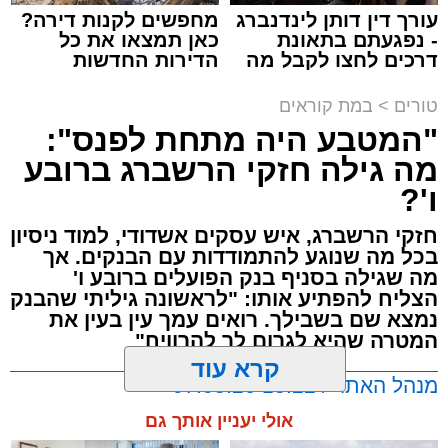
עורך דין דותן לינדנברג
מחפשים לקנות דירה?
לחלוטין.
- נפגעתם בתאונת
כאן תמצאו את כל
דרכים לחצו לקבל מה
הדירות החדשות
לאחר שהילדים הלכו לישון, מצאה האם פתק קטן
שמגיע לכם
למכירה באשדוד >>>
ומקופל מתחת לצלחת שלה. על הפתק נכתב
תגים:
הרב יעקב פרבר ז"ל
טורים
>
במת קוראים
בכתב יד ילדותי:
"המטבע היה מתחת לפנס":
די, הגיע הרגע שבו אסור לשתוק יותר.
מה גילה חזקי הרשברג ברובע
"אבא ואמא, אתם ברוגז?"
המראות אליהם נחשפתי, תמונות שבהן נראים
ו'?
היא נשארה לעמוד מול השולחן והביטה במילים.
מגשי כיבוד שהועמדו בבתי כנסת "לרגל פטירתו
חזקי הרשברג, איש עסקים אשדודי, למוד ניסיון
הם מעולם לא רבו לפני הילדים. למעשה,
של (הרב, המילה לא במקור) יעקב פרבר" (וכאן
בכל מה שנוגע להתמודדות עם הבנקים. אך
בשבועות האחרונים הם כמעט לא רבו בכלל.
מחקתי כינוי שהתווסף במקור), הצליחו לגרום לי
מה שגילה בסניף בנק הפועלים ברובע ו'
הצליח להפתיע אותו: "לראשונה גיליתי שהבנק
לזעזוע, אך יותר מכך - לחרדה. הנה, מראות כאלו
היא הניחה את הפתק מול בעלה.
נמצא שם בשבילך. רואים עמך עין בעין את
מתרחשים, קבל עם ועולם, ובמקום שאמות
המטרה שהיא לגרום לך להרוויח"
הסיפים יזועו ואנו נשמע גינויים מכל עבר, אנו עדים
"אני לא כועס", אמר מיד.
קרא עוד
לשתיקה רועמת. מכל עבר.
מנהל האתר / 15:22 07.05.26
"גם אני לא", השיבה. "אבל כבר שבועיים אנחנו
אולי יעניין אותך גם
אז מה, אומר לי חבר, זה בשוליים. זה קורה אצל
מדברים רק דרך הילדים".