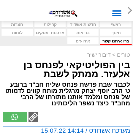
ראשי
חדשות אשדוד
קהילות
חצרות
חינוך
בריאות
צרכנות ועסקים
לוחות
צרו איתנו קשר
אירועים
טורים
>
דיבור ישיר
בין הפוליטיקאי לפנחס בן
אלעזר. ממתק לשבת
לכבוד שבת פרשת פנחס שליח חב"ד ברובע
ט' הרב יוסף יצחק מרגלית מותח קווים לדמותו
של פנחס ומלמד אותנו מתורתו של הרבי
מחב"ד כיצד נשפר הליכותינו
מערכת אשדודס / 14:14 15.07.22