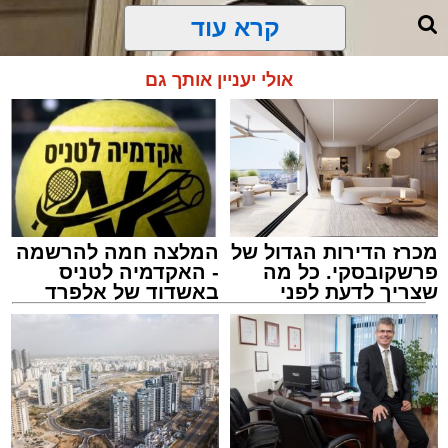
קרא עוד
"אבא, אמא אמרה שמחר צריך לקחת אותי
לבדיקה", העבירה הילדה את ההודעה.
אולי יעניין אותך גם
מכרז הדירות הגדול של
המלצה חמה להרשמה
פרשקובסקי. כל מה
- האקדמיה לטניס
שצריך לדעת לפני
באשדוד של אלפרד
שמגישים הצעה לדירה
קריאולנסקי - לילדים
באשדוד
הרב יעקב פרבר ז"ל
האב הנהן והמשיך לאכול.
עורך האתר / 17:30 29.07.26
לא היו צעקות ולא נאמרו מילים פוגעות. למתבונן
מן הצד היה נדמה שמדובר בערב משפחתי רגיל