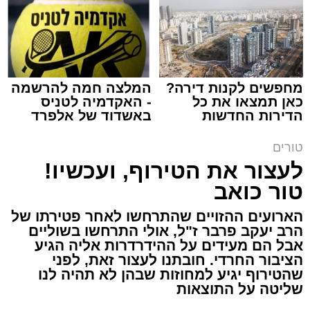
הרב שנהב עסיס / 17:34 29.07.26
מחפשים לקנות דירה?
המלצה חמה להרשמה
כאן תמצאו את כל
- האקדמיה לטניס
הדירות החדשות
באשדוד של אלפרד
תגים:
שנהב עסיס יעוץ זוגי
למכירה באשדוד >>>
קריאולנסקי - לילדים
טורים
באותו ערב ישבה המשפחה כולה סביב שולחן
לעצור את הטירוף, ועכשיו!
ארוחת הערב. הילדים סיפרו בהתלהבות על מה
טור כואב
שקרה בבית הספר, ביקשו דברים והתווכחו ביניהם
מי ישב ליד אבא. הבית לא היה שקט, אך בין שני
הארועים ההזויים שהתרחשו לאחר פטירתו של
האנשים שישבו משני צדי השולחן כמעט שלא
הרב יעקב פרבר ז"ל, אולי התרחשו בשוליים
עברה מילה.
אבל הם מעידים על ההידרדרות אליה הגיע
הציבור החרדי. חובתנו לעצור זאת, לפני
שהטירוף יגיע למחוזות שבהן לא תהיה לנו
"תגידי לאבא שמחר צריך לקחת את הילד
שליטה על התוצאות
לבדיקה", אמרה האם לבתה.