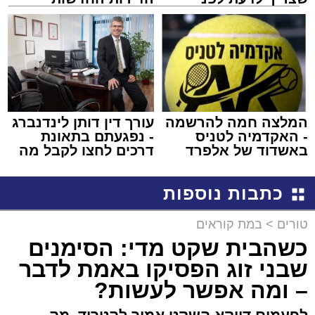
שמגישים הצעה לדירה
למכירה באשדוד >>>
באשדוד
המלצה חמה להרשמה
עורך דין דותן לינדנברג
- האקדמיה לטניס
- נפגעתם בתאונת
באשדוד של אלפרד
דרכים לחצו לקבל מה
קריאולנסקי - לילדים
שמגיע לכם
כתבות נוספות
טורים
>
במת קוראים
כשהבית שקט מדי: הסימנים
שבני זוג הפסיקו באמת לדבר
– ומה אפשר לעשות?