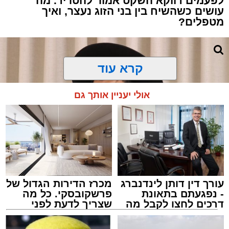
לפעמים דווקא השקט אמור להטריד. מה
עושים כשהשיח בין בני הזוג נעצר, ואיך
מטפלים?
קרא עוד
אולי יעניין אותך גם
עורך דין דותן לינדנברג
מכרז הדירות הגדול של
- נפגעתם בתאונת
פרשקובסקי. כל מה
דרכים לחצו לקבל מה
שצריך לדעת לפני
שמגיע לכם
שמגישים הצעה לדירה
צילום: באדיבות המצלם
באשדוד