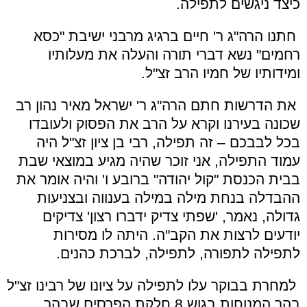
כיצד ניגשים לתפילה.
חתנו הרה"ג ר' חיים ברגיג מרבני ישיבת "כסא
רחמים" נשא דברי תורה והעלה את מעלותיו
ומידותיו של חמיו הרב זצ"ל.
את הדרשות חתם הרה"ג ר' ישראל מאיר נהון רב
שכונה בעירנו וקרא על הרב את הפסוק ולעובדו
בכל לבבכם – זה תפילה, רבי בן ציון זצ"ל היה
עמוד התפילה, אני זוכר שהיה מגיע במוצאי שבת
בבית הכנסת "קול יהודה" ברובע ו' והיה אומר את
ההבדלה בנחת מילה במילה בענווה ובצניעות
גדולה, נאמר, 'שפתי צדיק ידברו רצון' צדיקים
יודעים לרצות את הקב"ה. היתה לו מסירות
לתפילה לתפורה, לתפילה, לברכת כהנים.
למחרת בבוקר עלו לתפילה על ציונו של רבינו זצ"ל
בהר המנוחות בגוש 8 חלקת הפרסים שבהר