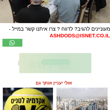
מעוניינים להגיב? לדווח ? צרו איתנו קשר במייל -
ASHDODS@ISNET.CO.IL
אולי יעניין אותך גם