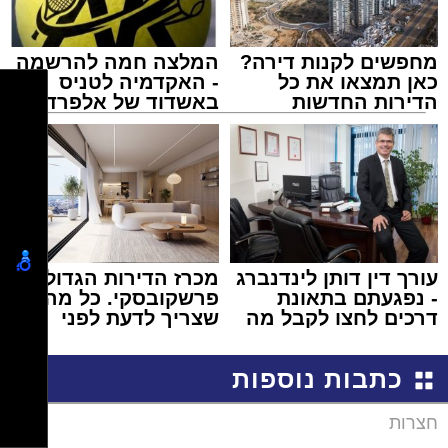
מחפשים לקנות דירה?
המלצה חמה להרשמה
כאן תמצאו את כל
- האקדמיה לטניס
הדירות החדשות
באשדוד של אלפרד
למכירה באשדוד >>>
קריאולנסקי - לילדים
עורך דין דותן לינדנברג
מכרז הדירות הגדול של
- נפגעתם בתאונת
פרשקובסקי. כל מה
דרכים לחצו לקבל מה
שצריך לדעת לפני
שמגיע לכם
שמגישים הצעה לדירה
באשדוד
כתבות נוספות
חצרות