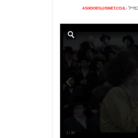
מייל -
ASHDODS@ISNET.CO.IL
1
/
30