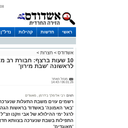
08 אוגוסט 2026 / 15:06
ראשי
חדשות
קהילות
נדל"ן
אשדודס
>
חצרות
>
10 שעות ברצף: חבורת רב מ
לראשונה 'שבת מירון'
מנהל האתר
06.01.26 / 14:43
תגים:
רבי אלימלך בידרמן
,
מאוגדים
רשמים עזים משבת התעלות שנערכה 
'באר האמונה' באשדוד בראשות הגה"צ
לרגל ימי ההילולא של אבי וזקנו זצ"
התפילות בשבת שנערכה בצוותא חדא 
'מאוגדים'