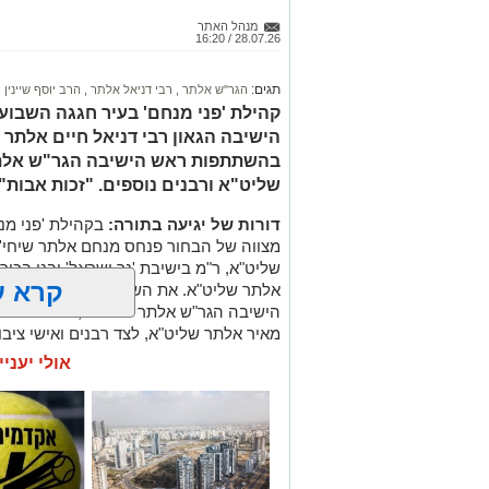
מנהל האתר
28.07.26 / 16:20
תגים:
הגר"ש אלתר
,
רבי דניאל אלתר
,
הרב יוסף שיינין
,
קהילת 'פני מנחם' בעיר חגגה השבו
הישיבה הגאון רבי דניאל חיים אלתר
בהשתתפות ראש הישיבה הגר"ש אלתר 
שליט"א ורבנים נוספים. "זכות אבות"
דורות של יגיעה בתורה:
בקהילת 'פני מנ
מצווה של הבחור פנחס מנחם אלתר שיחי',
שליט"א, ר"מ בישיבת 'נר ישראל' ובנו בכור
קרא ע
אלתר שליט"א. את השמחה, שהתקיימה באולמ
הישיבה הגר"ש אלתר שליט"א, רב העיר הגר"
מאיר אלתר שליט"א, לצד רבנים ואישי ציבו
אולי יעניי