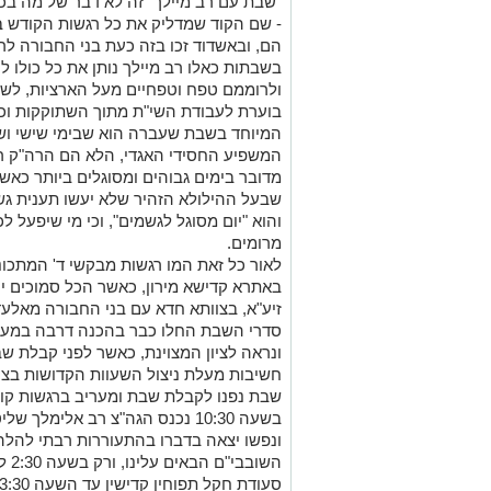
"שבת עם רב מיילך" זה לא דבר של מה בכך
- שם הקוד שמדליק את כל רגשות הקודש ב
הם, ובאשדוד זכו בזה כעת בני החבורה לר
בשבתות כאלו רב מיילך נותן את כל כולו 
ולרוממם טפח וטפחיים מעל הארציות, ל
בוערת לעבודת השי"ת מתוך השתוקקות וכי
המיוחד בשבת שעברה הוא שבימי שישי ושב"
המשפיע החסידי האגדי, הלא הם הרה"ק רב
מדובר בימים גבוהים ומסוגלים ביותר כאשר 
שבעל ההילולא הזהיר שלא יעשו תענית גש
והוא "יום מסוגל לגשמים", וכי מי שיפעל ל
מרומים.
לאור כל זאת המו רגשות מבקשי ד' המתכוננ
באתרא קדישא מירון, כאשר הכל סמוכים יח
זיע"א, בצוותא חדא עם בני החבורה מאלעד
סדרי השבת החלו כבר בהכנה דרבה במעל
ונראה לציון המצוינת, כאשר לפני קבלת ש
שבת נפנו לקבלת שבת ומעריב ברגשות ק
בשעה 10:30 נכנס הגה"צ רב אלימ
ונפשו יצאה בדברו בהתעוררות רבתי להלה
השו
סעודת חקל תפוחין קדישין עד השעה 3:30.