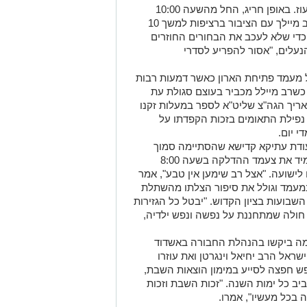
כמעשהו בלילה מעשהו ביום וביתר שאת ועוז. באופן חריג, החל מהשעה 10:00
בבוקר עת החלו בצלותא דאברהם שהה רב מיילך עם הציבור ברציפות למשך 10
 כדי שלא לעכב את הבחורים החוזרים
נעלים, "אסור להפריע לסדרי
 מעמד פתיחת הארון כאשר דמעות רבות
כשרב מיילל מכביר בעוצם סגולת עת
אריך הגה"צ שליט"א לספר במעלות זקנו
ן נפילת התאומים בזכות הקפדתו על
י יום.
סעודת עתיקא קדישא שהסתיימה סמוך
ונראה לשקיעה ולאחר מכן כשסיימו ערכו מיד את צעמד ההדלקה בשעה 8:00
 לישועה. "אצל רב שימען אין טבע", אמר
מעמד וגולל את סיפור הצלתו מהשתלת
שבועות בציון הקדוש. "יבטל כל הגזירות
 חולה שמתחננת על נפשה ונפש ילדיה,
ה ביקשו בהנהלת החבורה באשדוד
ישראל הרב יחיאל וינגרטן ואת עוזרו
ש חפצה לסייע במימון הוצאות השבת,
ב כל ימות השנה. "זכות השבת וזכות
 בכל מעשיו", אמרו.