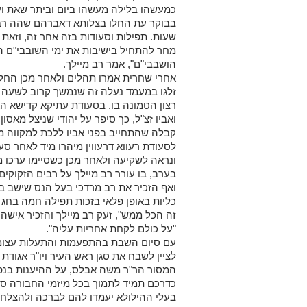
שעות. תפילות וסעודות בזה אחר זה, וזאת
מחר להתחיל בישיבות את ימי השובבי"ם ה
הושבבי"ם", אמר רב מיילך.
אחרי שחרית אמרו תהלים ולאחר מכן החל
זלגו במעמד נעלה זה שנמשך קרוב לשעה 
רצון הטמונה בו. בסעודת עתיקא קדישא ה
ואביו זצ"ל, כך סיפר על יהודי שניצל מאסו
קבלה שהתחייב בפני אביו ללכת למקווה מד
לסעודת רעווא דרעווין מיהרו מיד לאחר 
בערב, בו עורר רב מיילך על רבים הזקוקים
ואף הזכיר את רב מרדכי בעל הנס שישב ב
כליות באופן פלאי בזכות תפילה חמה בחג ה
זה הכל ממש", זעק רב מיילך והזכיר אישה
"על כולם לקחת אחריות עליה".
עם סיום השבת בהתפעמות והתעלות עצומ
לציין לשבח את סגן ראש העיר ויו"ר אגודת 
המסור הר"ר משה אבלס, על ההיענות בנפ
כדרכם תמיד לתמוך בכל מיזמי החבורה סבי
בעלי ההילולא יעמדו להם לברכה ולהצלחה