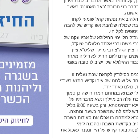
, קל וחומר כאשר מדובר ב"שבת מירון"
קרב בני חבורת 'באר האמונה' באשר
אשונה.
להלהיב את נפשות קהל שומעי לקחו
שבת שכולה שלהבת אש קודש של להבה
סופים לקל חי.
ק חלו ימי ההילולא של אביו וזקנו של
י משה ורבי אלתר מלעלוב זצוק"ל,
ציין הגה"צ רבי מיילך שליט"א ציין
מים קודם ליום ההילולא דיליה מאחר
כבוד ההילולא שלו ישיב לו טובה בשמי
ים בסילודין לקראת שבת נעלית זו
ד על שולחנו של עיר וקדיש התנא רשב"י
, כולם כאחד יחד.
י שבתא במתחם המרווח שהוכן סמוך
בת עלה רב מיילך ונשא מדברותיו על
חשיבות מעלת ניצול השעוות הקדושות בצילא דמהימנותא, ורק בשעה 8:00 בליל
ודש לתפילה שנמשכה כשעה ומחצה.
לך שליט"א למתחם בו אכלו את סעודות השבת
יב בקדושת השבת ובהכנה לימי
בבי"ם הבאים עלינו, ורק בשעה 2:30 לפנות בוקר קידש על היין ונפנה לאכול את