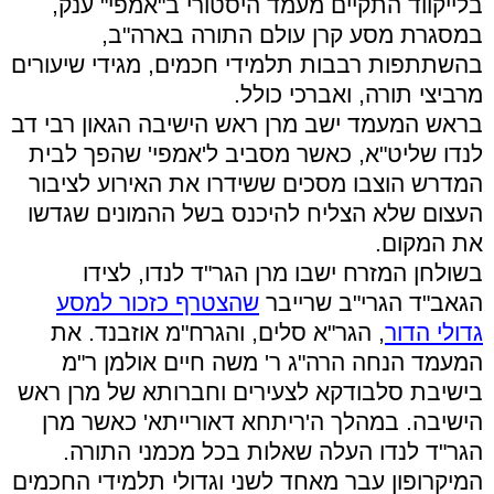
בלייקווד התקיים מעמד היסטורי ב"אמפי" ענק,
במסגרת מסע קרן עולם התורה בארה"ב,
בהשתתפות רבבות תלמידי חכמים, מגידי שיעורים
מרביצי תורה, ואברכי כולל.
בראש המעמד ישב מרן ראש הישיבה הגאון רבי דב
לנדו שליט"א, כאשר מסביב ל'אמפי' שהפך לבית
המדרש הוצבו מסכים ששידרו את האירוע לציבור
העצום שלא הצליח להיכנס בשל ההמונים שגדשו
את המקום.
בשולחן המזרח ישבו מרן הגר"ד לנדו, לצידו
הגאב"ד הגרי"ב שרייבר
שהצטרף כזכור למסע
גדולי הדור
, הגר"א סלים, והגרח"מ אוזבנד. את
המעמד הנחה הרה"ג ר' משה חיים אולמן ר"מ
בישיבת סלבודקא לצעירים וחברותא של מרן ראש
הישיבה. במהלך ה'ריתחא דאורייתא' כאשר מרן
הגר"ד לנדו העלה שאלות בכל מכמני התורה.
המיקרופון עבר מאחד לשני וגדולי תלמידי החכמים