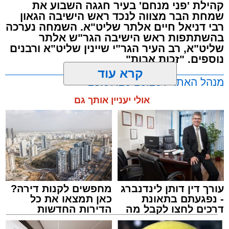
קהילת 'פני מנחם' בעיר חגגה השבוע את
שמחת הבר מצווה לנכד ראש הישיבה הגאון
רבי דניאל חיים אלתר שליט"א. השמחה נערכה
בהשתתפות ראש הישיבה הגר"ש אלתר
שליט"א, רב העיר הגר"י שיינין שליט"א ורבנים
נוספים. "זכות אבות"
קרא עוד
מנהל האתר / 16:20 28.07.26
אולי יעניין אותך גם
תגים:
הגר"ש אלתר
,
רבי דניאל אלתר
,
הרב יוסף
שיינין
,
פני מנחם
,
קהילת הגר"ש אלתר
עורך דין דותן לינדנברג
מחפשים לקנות דירה?
דורות של יגיעה בתורה:
בקהילת 'פני מנחם'
- נפגעתם בתאונת
כאן תמצאו את כל
דרכים לחצו לקבל מה
הדירות החדשות
בעיר חגגו השבוע את שמחת הבר מצווה של
שמגיע לכם
למכירה באשדוד >>>
הבחור פנחס מנחם אלתר שיחי', בנו של הרה"ג