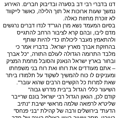
דנו בדברי רבי דב בסערה ובדיבוק חברים. האירוע
נמשך שעות ארוכות אל תוך הלילה, כאשר לייקווד
לא זוכרת מחזות כאלה.
בסיום המעמד נשא מרן הגר"ד לנדו דברים נרגשים
מדם ליבו, ובהם קרא לציבור הרחב להתגייס
ולהתאמץ מעבר ליכולתו כדי להיות שותף
בהחזקת אברך מארץ ישראל. בדבריו אמר כי
מלבד התרומה הגדולה לעולם התורה, "כל אברך
ובחור בארץ ישראל הנאנק והסובל מחמת המציק
– אתם מעודדים את רוחו ואת רוח בני משפחתו
ומעניקים לו כוח להמשיך לשקוד על תלמודו ביתר
שאת למרות כל הקשיים הרבים שהוא עובר".
השיעור כללי הגדול ב"בית מדרש גבוה"
קודם לכן, הגאון הגדול רבי ישראל בונם שרייבר
שליט"א לרפואה שלמה מראשי ישיבת "נתיב
הדעת" בירושלים ורבה של קהילת "בני פנחס"
בעירנו. מסר שיעור בעיון באולם הענק של חדר