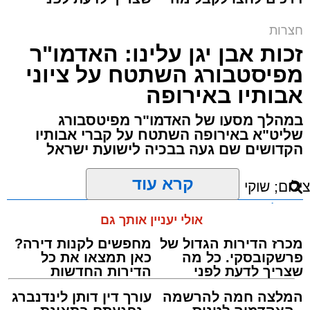
שליט"א, לצד רבנים ואישי ציבור.
שמגיע לכם
שמגישים הצעה לדירה
באשדוד
חצרות
זכות אבן יגן עלינו: האדמו"ר
מפיסטבורג השתטח על ציוני
אבותיו באירופה
במהלך מסעו של האדמו"ר מפיטסבורג
שליט"א באירופה השתטח על קברי אבותיו
הקדושים שם געה בבכיה לישועת ישראל
רב העיר הגר"י שיינין עם ראש הישיבה הגרש
אלתר בשמחת הבר מצווה
קרא עוד
לרגל הארוע הוציא אביו של החתן, הגרא"מ אלתר
אולי יעניין אותך גם
שליט"א, את ספר ביכוריו 'בכור אדם'. מה שמייחד
את הספר הוא שהחידושים חוברו על אם הדרך,
בנסיעותיו התכופות של המחבר בקו אשדוד י-ם,