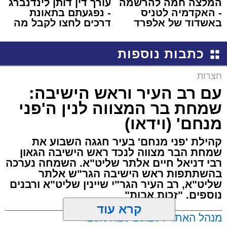
המלצה חמה להרשמה
עורך דין דותן לינדנברג
- האקדמיה לטניס
- נפגעתם בתאונת
באשדוד של אלפרד
דרכים לחצו לקבל מה
קריאולנסקי - לילדים
שמגיע לכם
כתבות נוספות
חצרות
עם רב העיר וראש הישיבה:
שמחת בר המצווה לנין ה'פני
מנחם' (וידאו)
קהילת 'פני מנחם' בעיר חגגה השבוע את
שמחת הבר מצווה לנכד ראש הישיבה הגאון
רבי דניאל חיים אלתר שליט"א. השמחה נערכה
בהשתתפות ראש הישיבה הגר"ש אלתר
שליט"א, רב העיר הגר"י שיינין שליט"א ורבנים
נוספים. "זכות אבות"
קרא עוד
מנהל האתר / 16:20 28.07.26