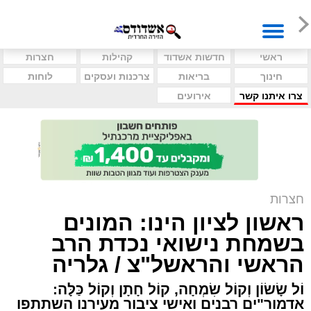
ראשי
חדשות אשדוד
קהילות
חצרות
חינוך
בריאות
צרכנות ועסקים
לוחות
צרו איתנו קשר
אירועים
חצרות
ראשון לציון הינו: המונים
בשמחת נישואי נכדת הרב
הראשי והראשל"צ / גלריה
וֹל שָׂשׂוֹן וְקוֹל שִׂמְחָה, קוֹל חָתָן וְקוֹל כַּלָּה:
אדמור"ים רבנים ואישי ציבור מעירנו השתתפו