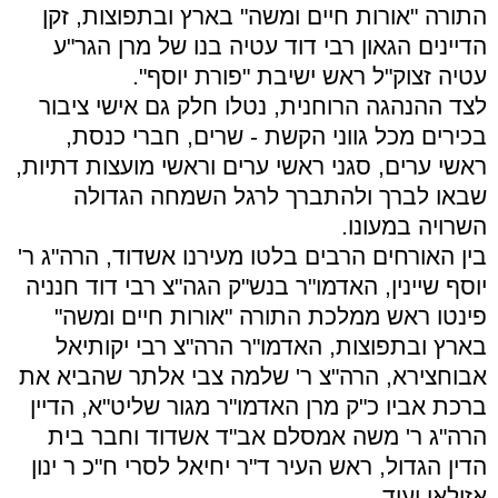
התורה "אורות חיים ומשה" בארץ ובתפוצות, זקן
הדיינים הגאון רבי דוד עטיה בנו של מרן הגר"ע
עטיה זצוק"ל ראש ישיבת "פורת יוסף".
לצד ההנהגה הרוחנית, נטלו חלק גם אישי ציבור
בכירים מכל גווני הקשת - שרים, חברי כנסת,
ראשי ערים, סגני ראשי ערים וראשי מועצות דתיות,
שבאו לברך ולהתברך לרגל השמחה הגדולה
השרויה במעונו.
בין האורחים הרבים בלטו מעירנו אשדוד, הרה"ג ר'
יוסף שיינין, האדמו"ר בנש"ק הגה"צ רבי דוד חנניה
פינטו ראש ממלכת התורה "אורות חיים ומשה"
בארץ ובתפוצות, האדמו"ר הרה"צ רבי יקותיאל
אבוחצירא, הרה"צ ר' שלמה צבי אלתר שהביא את
ברכת אביו כ"ק מרן האדמו"ר מגור שליט"א, הדיין
הרה"ג ר' משה אמסלם אב"ד אשדוד וחבר בית
הדין הגדול, ראש העיר ד"ר יחיאל לסרי ח"כ ר ינון
אזולאי ועוד.