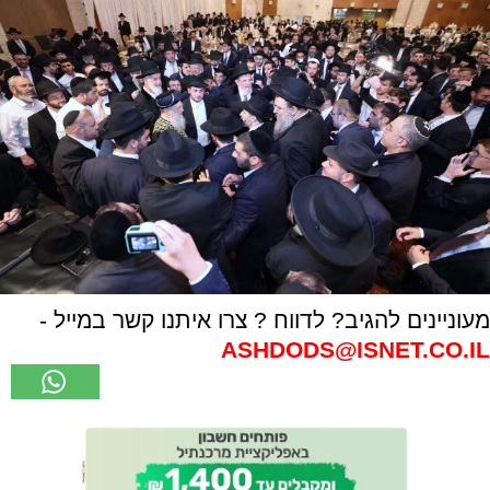
מעוניינים להגיב? לדווח ? צרו איתנו קשר במייל -
ASHDODS@ISNET.CO.IL