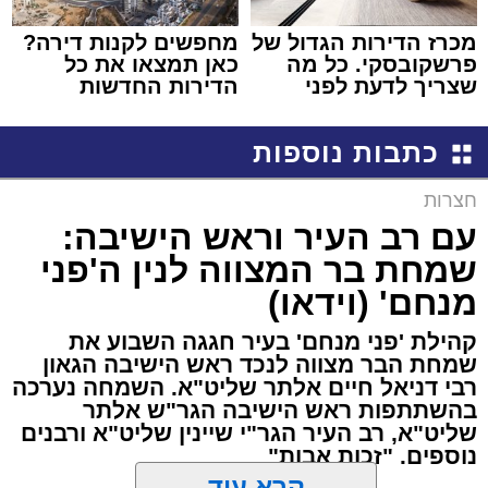
מכרז הדירות הגדול של
מחפשים לקנות דירה?
פרשקובסקי. כל מה
כאן תמצאו את כל
שצריך לדעת לפני
הדירות החדשות
שמגישים הצעה לדירה
למכירה באשדוד >>>
באשדוד
כתבות נוספות
חצרות
עם רב העיר וראש הישיבה:
שמחת בר המצווה לנין ה'פני
מנחם' (וידאו)
קהילת 'פני מנחם' בעיר חגגה השבוע את
שמחת הבר מצווה לנכד ראש הישיבה הגאון
רבי דניאל חיים אלתר שליט"א. השמחה נערכה
בהשתתפות ראש הישיבה הגר"ש אלתר
שליט"א, רב העיר הגר"י שיינין שליט"א ורבנים
נוספים. "זכות אבות"
קרא עוד