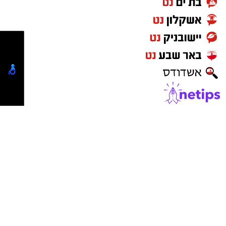
מעוניינים להגיב? לדווח ? צרו איתנו קשר במייל -
ASHDODS@ISNET.CO.IL
הודעות לאתר אשדודס ניתן לשלוח בדוא"ל:
ASHDODS@ISNET.CO.IL
-
לפרסום באתר אשדודס ורשת ישראל נט
התקשרו
-
050-7870908
(אלדה נתנאל )
elda@isnet.co.il
קבוצת התקשורת ומקומוני הרשת: