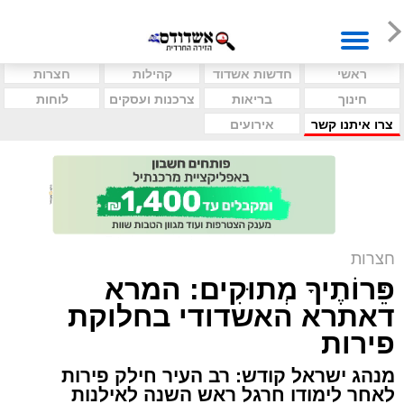
ראשי
חדשות אשדוד
קהילות
חצרות
חינוך
בריאות
צרכנות ועסקים
לוחות
צרו איתנו קשר
אירועים
חצרות
פֵּרוֹתֶיךָ מְתוּקִים: המרא
דאתרא האשדודי בחלוקת
פירות
מנהג ישראל קודש: רב העיר חילק פירות
לאחר לימודו חרגל ראש השנה לאילנות