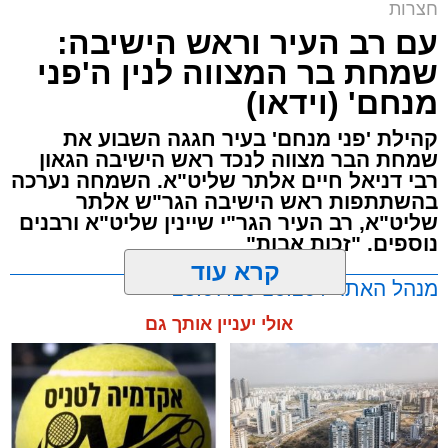
חצרות
עם רב העיר וראש הישיבה:
שמחת בר המצווה לנין ה'פני
מנחם' (וידאו)
קהילת 'פני מנחם' בעיר חגגה השבוע את
שמחת הבר מצווה לנכד ראש הישיבה הגאון
רבי דניאל חיים אלתר שליט"א. השמחה נערכה
בהשתתפות ראש הישיבה הגר"ש אלתר
שליט"א, רב העיר הגר"י שיינין שליט"א ורבנים
נוספים. "זכות אבות"
קרא עוד
מנהל האתר / 16:20 28.07.26
אולי יעניין אותך גם
תגים:
הגר"ש אלתר
,
רבי דניאל אלתר
,
הרב יוסף