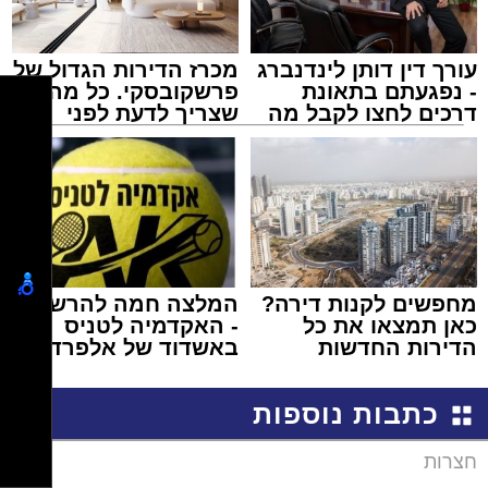
עורך דין דותן לינדנברג
מכרז הדירות הגדול של
- נפגעתם בתאונת
פרשקובסקי. כל מה
דרכים לחצו לקבל מה
שצריך לדעת לפני
שמגיע לכם
שמגישים הצעה לדירה
באשדוד
מחפשים לקנות דירה?
המלצה חמה להרשמה
כאן תמצאו את כל
- האקדמיה לטניס
הדירות החדשות
באשדוד של אלפרד
למכירה באשדוד >>>
קריאולנסקי - לילדים
כתבות נוספות
חצרות