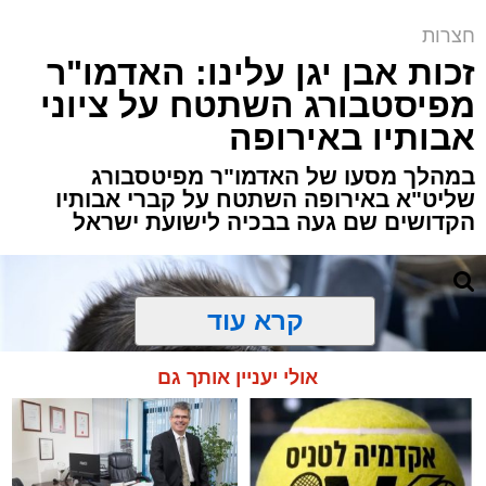
למכירה באשדוד >>>
שמגישים הצעה לדירה
באשדוד
חצרות
זכות אבן יגן עלינו: האדמו"ר
מפיסטבורג השתטח על ציוני
אבותיו באירופה
במהלך מסעו של האדמו"ר מפיטסבורג
שליט"א באירופה השתטח על קברי אבותיו
הקדושים שם געה בבכיה לישועת ישראל
רב העיר הגר"י שיינין עם ראש הישיבה הגרש
אלתר בשמחת הבר מצווה
קרא עוד
לרגל הארוע הוציא אביו של החתן, הגרא"מ אלתר
אולי יעניין אותך גם
שליט"א, את ספר ביכוריו 'בכור אדם'. מה שמייחד
את הספר הוא שהחידושים חוברו על אם הדרך,
בנסיעותיו התכופות של המחבר בקו אשדוד י-ם,