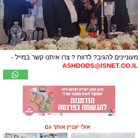
מעוניינים להגיב? לדווח ? צרו איתנו קשר במייל -
ASHDODS@ISNET.CO.IL
אולי יעניין אותך גם