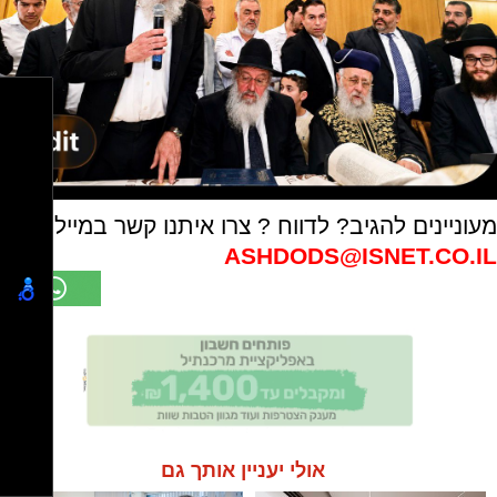
מעוניינים להגיב? לדווח ? צרו איתנו קשר במייל -
ASHDODS@ISNET.CO.IL
אולי יעניין אותך גם