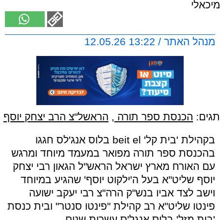
מיכאלי
מנהל האתר / 13:22 12.05.26
תגים:
הכנסת ספר תורה
,
הראשל"צ הרב יצחק יוסף
בקהילת 'בית קל' beit el בלוס אנג'לס חגגו
בהכנסת ספר תורה מפואר במעמד מיוחד ומרגש
עם האורח מארץ ישראל הראש"ל הגאון רבי יצחק
יוסף שליט"א בעל ה'ילקוט יוסף' שהגיע במיוחד
וישב לצד אביו בנש"ק הרה"צ רבי יעקב ישועה
פינטו שליט"א רב קהילת "פינטו סנטר" ובית כנסת
'בית מזל' בלוס אנגל'ס עשרות שנים.