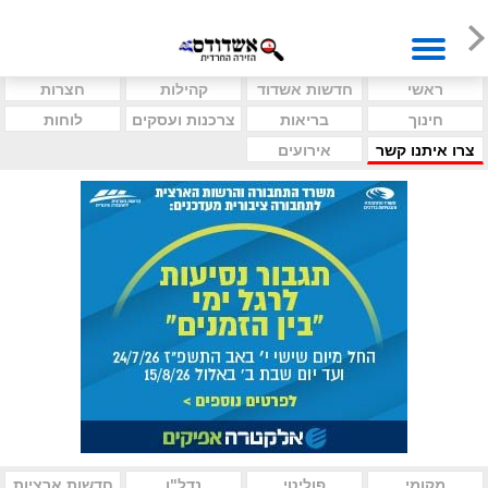
ראשי
חדשות אשדוד
קהילות
חצרות
חינוך
בריאות
צרכנות ועסקים
לוחות
צרו איתנו קשר
אירועים
מקומי
פוליטי
נדל"ן
חדשות ארציות