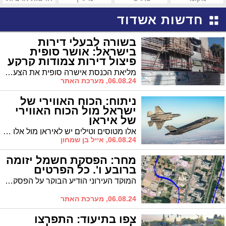
חדשות אשדוד
בשורה לבעלי דירות
בישראל: אושר סופית
פיצול דירות צמודות קרקע
מליאת הכנסת אישרה סופית את הצעת החוק המבקשת לאפשר לבצע פיצול דירות צמודות קרקע באמצעות הקלה בשני מסלולים ועל מנת להגדיל את היצע הדיור
06.08.24, מערכת האתר
ניתוח: הכוח האווירי של
ישראל מול הכוח האווירי
של איראן
אלו מטוסים וטילים יש לאיראן מול אלו מטוסים וטילים יש לישראל? מהם הפערים הטכנולוגיים שיתגלו לעולם במקרה של מלחמה בין הצבאות? הניתוח המלא
06.08.24, אייל בן שמחון
מחר: הפסקת חשמל יזומה
ברובע ו'. כל הפרטים
המוקד העירוני הודיע הבוקר על הפסקת חשמל יזומה לצורך ביצוע עבודות יום ברובע ו'.
06.08.24, מערכת האתר
צפו בתיעוד: התפרצו