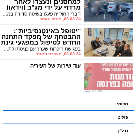
למחסנים ונעצרו לאחר
מרדף על ידי מג"ב (וידאו)
חברי החולייה פעלו בשיטה סדורה במסגרתה נהגו במשנה זהירות תוך שימוש ברכבים גנובים עם לוחיות זיהוי משוכפלות, כלים טכנולוגיים מתקדמים ובהם גם משבשי תדרים. צפו ברגעי המעצר
06.08.24, מנהל האתר
"יטופל באינטנסיביות":
ההבטחה של מפקד התחנה
החדש לטיפול במפגעי גינת
ה'שטיבלאך'
בפגישת היכרות שערך עם כניסתו לתפקיד מפקד תחנת אשדוד, הבטיח סנ"צ מאיר חכמון, לסגן ראש העיר הרב יחיאל וינגרטן, כי המשטרה בפיקודו תגלה רגישות לצרכי הציבור החרדי ותשתף פעולה עם נציגי הציבור לטובת התושבים. לרב וינגרטן נלווה הרב אשר לוי, ראש המש"ק ברובע ז'
06.08.24, מערכת האתר
עוד שירות של העיריה
מקומי
פוליטי
נדל"ן