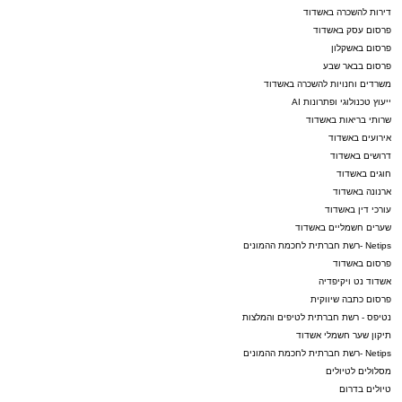
דירות להשכרה באשדוד
פרסום עסק באשדוד
פרסום באשקלון
פרסום בבאר שבע
משרדים וחנויות להשכרה באשדוד
ייעוץ טכנולוגי ופתרונות AI
שרותי בריאות באשדוד
אירועים באשדוד
דרושים באשדוד
חוגים באשדוד
ארנונה באשדוד
עורכי דין באשדוד
שערים חשמליים באשדוד
Netips -רשת חברתית לחכמת ההמונים
פרסום באשדוד
אשדוד נט ויקיפדיה
פרסום כתבה שיווקית
נטיפס - רשת חברתית לטיפים והמלצות
תיקון שער חשמלי אשדוד
Netips -רשת חברתית לחכמת ההמונים
מסלולים לטיולים
טיולים בדרום