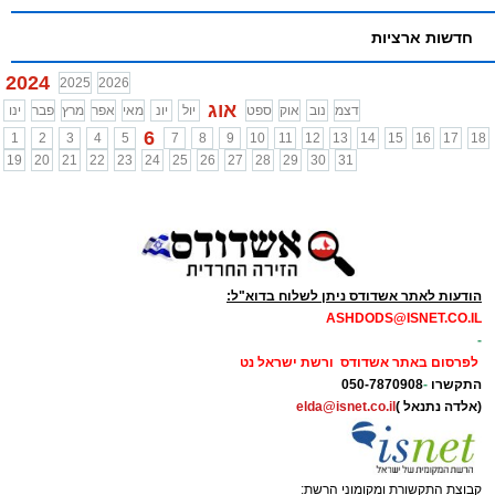
חדשות ארציות
2024
2025
2026
אוג
דצמ
נוב
אוק
ספט
יול
יונ
מאי
אפר
מרץ
פבר
ינו
6
1
2
3
4
5
7
8
9
10
11
12
13
14
15
16
17
18
19
20
21
22
23
24
25
26
27
28
29
30
31
הודעות לאתר אשדודס ניתן לשלוח בדוא"ל:
ASHDODS@ISNET.CO.IL
-
לפרסום באתר אשדודס ורשת ישראל נט
התקשרו
-
050-7870908
(אלדה נתנאל )
elda@isnet.co.il
קבוצת התקשורת ומקומוני הרשת: