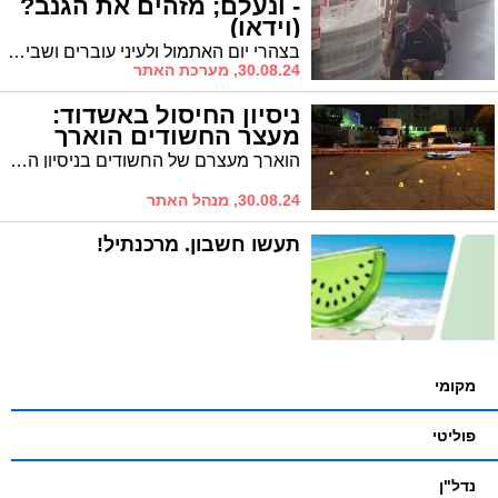
- ונעלם; מזהים את הגנב?
(וידאו)
בצהרי יום האתמול ולעיני עוברים ושבים במרכז כלניות ברובע ח', ניצל החשוד רגע של הסחת דעת וגנב קורקינט חשמלי יקר מילד קטן. אם אתם מזהים את הגנב - צרו קשר. הפרטים בפנים
30.08.24, מערכת האתר
ניסיון החיסול באשדוד:
מעצר החשודים הוארך
הוארך מעצרם של החשודים בניסיון החיסול שאירע ברובע ב' בעיר. אחד העצורים בפרשה כבר נעצר לפני כחצי שנה בניסיון החיסול שאירע בסמוך לאולם אירועים בבני דרום
30.08.24, מנהל האתר
תעשו חשבון. מרכנתיל!
מקומי
פוליטי
נדל"ן