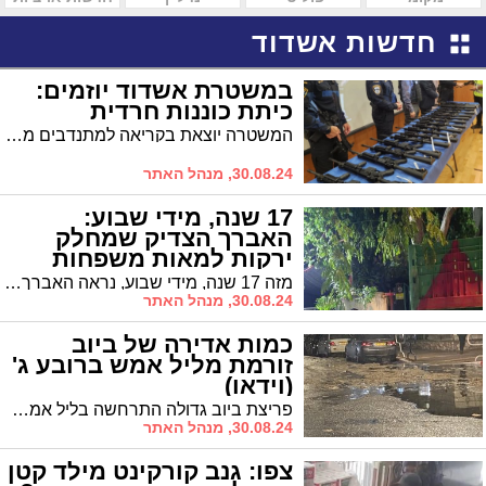
חדשות אשדוד
במשטרת אשדוד יוזמים:
כיתת כוננות חרדית
המשטרה יוצאת בקריאה למתנדבים מהציבור החרדי להשתלב בכיתת הכוננות החדשה, ייעודית לציבור החרדי
30.08.24, מנהל האתר
17 שנה, מידי שבוע:
האברך הצדיק שמחלק
ירקות למאות משפחות
מזה 17 שנה, מידי שבוע, נראה האברך ר' משה קלויזנר כשהוא מנצח על המבצע הענק של חלוקת ערכות ירקות אותן הוא משיג מעמותת 'לקט ישראל' והן מגיעות למאות משפחות שמחכות להן. "עצם העובדה שהמשפחות מקבלות ירקות חינם, זה מה שנותן לי את הכוחות"
30.08.24, מנהל האתר
כמות אדירה של ביוב
זורמת מליל אמש ברובע ג'
(וידאו)
פריצת ביוב גדולה התרחשה בליל אמש באזור ג' באשדוד. כתוצאה מכך כמות גדולה של ביוב זורמת אל נקז הגשם ומשם עשויה להגיע לנחל לכיש
30.08.24, מנהל האתר
צפו: גנב קורקינט מילד קטן