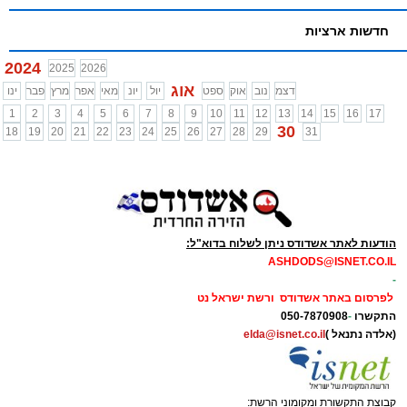
חדשות ארציות
2024
2025
2026
אוג
דצמ
נוב
אוק
ספט
יול
יונ
מאי
אפר
מרץ
פבר
ינו
1
2
3
4
5
6
7
8
9
10
11
12
13
14
15
16
17
30
18
19
20
21
22
23
24
25
26
27
28
29
31
הודעות לאתר אשדודס ניתן לשלוח בדוא"ל:
ASHDODS@ISNET.CO.IL
-
לפרסום באתר אשדודס ורשת ישראל נט
התקשרו
-
050-7870908
(אלדה נתנאל )
elda@isnet.co.il
קבוצת התקשורת ומקומוני הרשת: