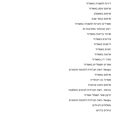
דירות להשכרה באשדוד
פרסום עסק באשדוד
פרסום באשקלון
פרסום בבאר שבע
משרדים וחנויות להשכרה באשדוד
ייעוץ טכנולוגי ופתרונות AI
שרותי בריאות באשדוד
אירועים באשדוד
דרושים באשדוד
חוגים באשדוד
ארנונה באשדוד
עורכי דין באשדוד
שערים חשמליים באשדוד
Netips -רשת חברתית לחכמת ההמונים
פרסום באשדוד
אשדוד נט ויקיפדיה
פרסום כתבה שיווקית
נטיפס - רשת חברתית לטיפים והמלצות
תיקון שער חשמלי אשדוד
Netips -רשת חברתית לחכמת ההמונים
מסלולים לטיולים
טיולים בדרום