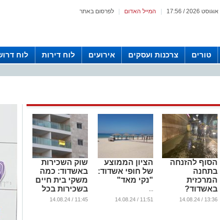
|
המייל האדום
|
לפרסום באתר
טורים
צרכנות ועסקים
אירועים
לוח דירות
לוח דרוש
הסוף להזנחה
הציון הממוצע
שוק השכירות
בתחנה
של חופי אשדוד:
באשדוד: כמה
המרכזית
"נקי מאד"
משקי בית חיים
באשדוד?
בשכירות בכל
...
רובע?
...
11:45 / 14.08.24
11:51 / 14.08.24
13:36 / 14.08.24
...