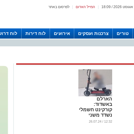
|
המייל האדום
|
לפרסום באתר
טורים
צרכנות ועסקים
אירועים
לוח דירות
לוח דרוש
הארלם
באשדוד:
קורקינט חשמלי
נשדד משני
נערים ברובע ט'
12:32 / 26.07.24
...