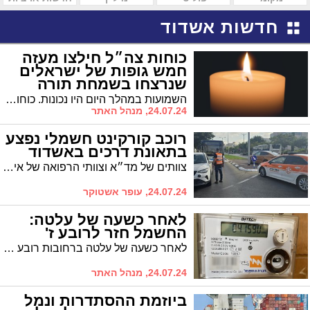
חדשות אשדוד
כוחות צה״ל חילצו מעזה
חמש גופות של ישראלים
שנרצחו בשמחת תורה
השמועות במהלך היום היו נכונות. כוחות צה״ל חילצו מרצועת עזה גופות חמש ישראלים, שנרצחו וגופותיהם נחטפו בבוקר שמחת תורה. לפי שעה הותרו לפרסום שמותיהם של מיה גורן הי״ד ואורן גולדין הי״ד
24.07.24, מנהל האתר
רוכב קורקינט חשמלי נפצע
בתאונת דרכים באשדוד
צוותים של מד״א וצוותי הרפואה של איחוד הצלה העניקו טיפול רפואי לרוכב קורקינט חשמלי שנפגע בתאונת דרכים ברחוב שלמה המלך באשדוד
24.07.24, עופר אשטוקר
לאחר כשעה של עלטה:
החשמל חזר לרובע ז'
לאחר כשעה של עלטה ברחובות רובע ז' החשמל חזר לבתי העיר. בחברת החשמל עדכנו כי הצפי לתיקון התקלה והחזרת התאורה הוא בשעה 20.00. אולם כבר בסביבות 17:40 החל החשמל לחזור בהדרגתיות לבתי העיר
24.07.24, מנהל האתר
ביוזמת ההסתדרות ונמל