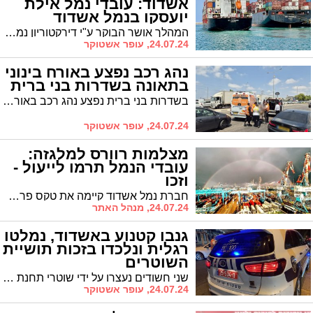
אשדוד: עובדי נמל אילת
יועסקו בנמל אשדוד
המהלך אושר הבוקר ע"י דירקטוריון נמל אשדוד ויצא לפועל בימים הקרובים. כ- 30 עובדים יועסקו בנמל אשדוד עד לחזרת פעילות נמל אילת לעבודה מלאה. יו"ר ההסתדרות ארנון בר-דוד: "ההסתדרות תמשיך לפעול ולנסות לסייע לכל סקטור שנפגע בצל המלחמה"
24.07.24, עופר אשטוקר
נהג רכב נפצע באורח בינוני
בתאונה בשדרות בני ברית
בשדרות בני ברית נפצע נהג רכב באורח בינוני בתאונה עצמית. צוותים של מד״א ואיחוד הצלה העניקו לו טיפול רפואי ראשוני
24.07.24, עופר אשטוקר
מצלמות רוורס למלגזה:
עובדי הנמל תרמו לייעול -
וזכו
חברת נמל אשדוד קיימה את טקס פרסי הייעול השנתי לעובדות ולעובדים שהצעותיהם נבחרו ליישום בעבודת הנמל. פרסם ראשון לעובד ששיפר את פעילות המלגזות
24.07.24, מנהל האתר
גנבו קטנוע באשדוד, נמלטו
רגלית ונלכדו בזכות תושיית
השוטרים
שני חשודים נעצרו על ידי שוטרי תחנת אשדוד לאחר שנצפו השבוע נוסעים על קטנוע גנוב בעיר. השניים הצליחו להימלט מהשוטרים במרדף שהתקיים אחריהם, אך נעצרו לאחר פעולות חקירה של תחנת אשדוד
24.07.24, עופר אשטוקר