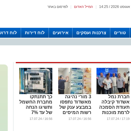
|
המייל האדום
|
לפרסום באתר
טורים
צרכנות ועסקים
אירועים
לוח דירות
לוח דרוש
חברת נמל
3 מורי נהיגה
כך תתנתקו
אשדוד קיבלה
מאשדוד נתפסו
מחברת החשמל
תעודת הסמכה
במבצע ענק של
ותשיגו הנחה
לרמת מוכנות
רשות המיסים
של עד 7%
לאיומי סייבר
בחשבון
...
16:56 / 17.07.24
16:56 / 17.07.24
17:19 / 17.07.24
...
...