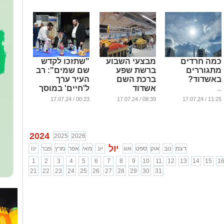
כמה חרדים
מבצעי השבוע
"שתזכו לקדש
מתגוררים
ברשת שפע
שם שמים": רב
באשדוד?
ברכת השם
העיר ערך
אשדוד
ל'חיים' במוסך
...
החדש
...
00:23 / 17.07.24
08:39 / 17.07.24
11:25 / 17.07.24
...
2024
2025
2026
יול
דצמ
נוב
אוק
ספט
אוג
יונ
מאי
אפר
מרץ
פבר
ינו
1
2
3
4
5
6
7
8
9
10
11
12
13
14
15
1
21
22
23
24
25
26
27
28
29
30
31