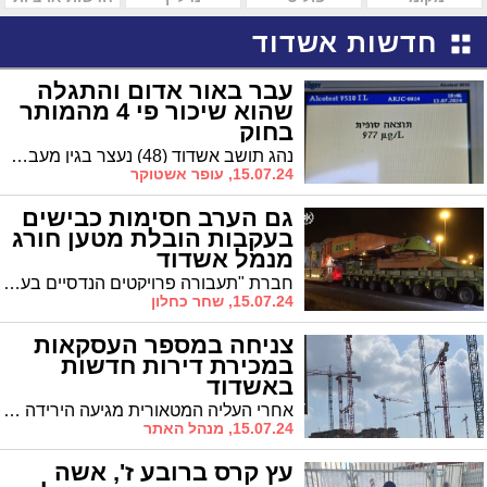
חדשות אשדוד
עבר באור אדום והתגלה
שהוא שיכור פי 4 מהמותר
בחוק
נהג תושב אשדוד (48) נעצר בגין מעבר ברמזור אדום ובבדיקת שכרות שנעשתה לנהגת נמצא 977 מ"ג אלכוהול (מעל פי 4 מהרף בחוק)
15.07.24, עופר אשטוקר
גם הערב חסימות כבישים
בעקבות הובלת מטען חורג
מנמל אשדוד
חברת "תעבורה פרויקטים הנדסיים בע"מ" מודיעה על הובלת מטען חורג מנמל אשדוד, בימים שני ושלישי, 15/7/24 ו-16/7/24, מהשעה 21:30 ועד 22:30. בשעת הפעילות תהיה חסימה לשעה אחת, עד להעברת המטען
15.07.24, שחר כחלון
צניחה במספר העסקאות
במכירת דירות חדשות
באשדוד
אחרי העליה המטאורית מגיעה הירידה החדה - ירידה של כ-50% במכירת דירות חדשות בעיר בשלושת החודשים האחרונים. במכירה של דירות יד שניה נרשמה ירידה קלה של 3%.
15.07.24, מנהל האתר
עץ קרס ברובע ז', אשה