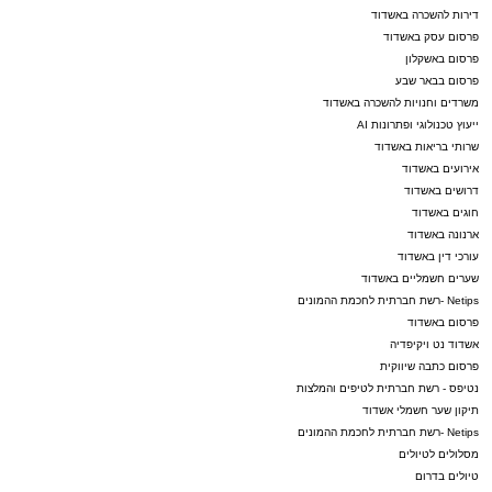
דירות להשכרה באשדוד
פרסום עסק באשדוד
פרסום באשקלון
פרסום בבאר שבע
משרדים וחנויות להשכרה באשדוד
ייעוץ טכנולוגי ופתרונות AI
שרותי בריאות באשדוד
אירועים באשדוד
דרושים באשדוד
חוגים באשדוד
ארנונה באשדוד
עורכי דין באשדוד
שערים חשמליים באשדוד
Netips -רשת חברתית לחכמת ההמונים
פרסום באשדוד
אשדוד נט ויקיפדיה
פרסום כתבה שיווקית
נטיפס - רשת חברתית לטיפים והמלצות
תיקון שער חשמלי אשדוד
Netips -רשת חברתית לחכמת ההמונים
מסלולים לטיולים
טיולים בדרום