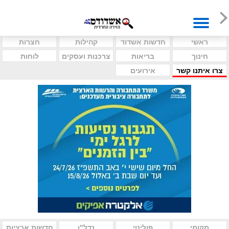
ראשי
חדשות אשדוד
קהילות
חצרות
חינוך
בריאות
צרכנות ועסקים
לוחות
צרו איתנו קשר
אירועים
מקומי
פוליטי
נדל"ן
חדשות ארציות