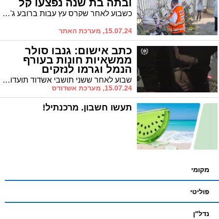
ובתה בת שנה נפצעו קל
כשבוע לאחר שקרס עץ עבות ברובע ג', הבוקר קרס עץ ברח' רשב"י ברובע ז' בעיר. אם ובתה, פעוטה כבת שנה, נפצעו קל. בנס לא נרשמו נזקים חמורים יותר בנפש
15.07.24, מערכת האתר
כתב אישום: גנבו סולר
ממשאיות חונות בעורף
הנמל וגרמו לנזקים
שבוע לאחר ששני תושבי אשדוד תועדו גונבים סולר ממשאיות חונות בעורף הנמל, כתב אישום הוגש נגד השניים - שניהם בעלי עבר פלילי עשיר
15.07.24, מערכת אשדודס
תעשו חשבון. מרכנתיל!
מקומי
פוליטי
נדל"ן