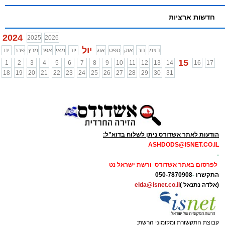
חדשות ארציות
2024
2025
2026
יול
דצמ
נוב
אוק
ספט
אוג
יונ
מאי
אפר
מרץ
פבר
ינו
15
1
2
3
4
5
6
7
8
9
10
11
12
13
14
16
17
18
19
20
21
22
23
24
25
26
27
28
29
30
31
הודעות לאתר אשדודס ניתן לשלוח בדוא"ל:
ASHDODS@ISNET.CO.IL
-
לפרסום באתר אשדודס ורשת ישראל נט
התקשרו
-
050-7870908
(אלדה נתנאל )
elda@isnet.co.il
קבוצת התקשורת ומקומוני הרשת: