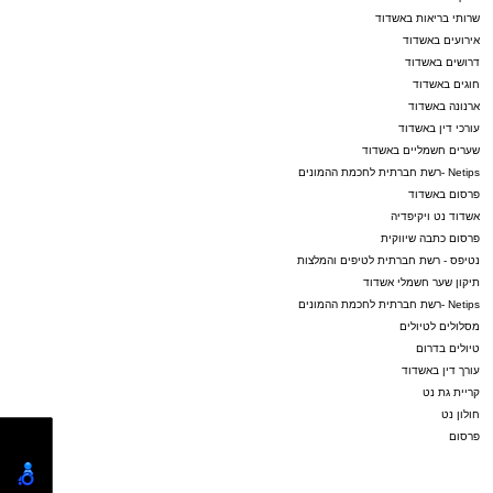
שרותי בריאות באשדוד
אירועים באשדוד
דרושים באשדוד
חוגים באשדוד
ארנונה באשדוד
עורכי דין באשדוד
שערים חשמליים באשדוד
Netips -רשת חברתית לחכמת ההמונים
פרסום באשדוד
אשדוד נט ויקיפדיה
פרסום כתבה שיווקית
נטיפס - רשת חברתית לטיפים והמלצות
תיקון שער חשמלי אשדוד
Netips -רשת חברתית לחכמת ההמונים
מסלולים לטיולים
טיולים בדרום
עורך דין באשדוד
קריית גת נט
חולון נט
פרסום