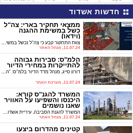
חדשות אשדוד
ממצאי תחקיר בארי: צה"ל
כשל במשימת ההגנה
(וידאו)
צוות התחקור קבע כי צה"ל נכשל במשימתו להגן על תושבי קיבוץ בארי; גבורת תושבי בארי ולוחמי כיתת הכוננות של הקיבוץ ראויים לציון לשבח, והיא שהביאה לייצוב קו ההגנה בשעות הלחימה הראשונות, תוך בלימת התרחבות ההתקפה לשאר חלקי הקיבוץ
11.07.24, מנהל האתר
הלמ"ס: סבירות גבוהה
להתייקרות במחירי הדיור
דורון סייג, מנהל מדד הדיור בלמ"ס: "המסקנה המרכזית שעולה מהנתונים היא שמחירי הדירות עולים גם בדירות יד שניה יחסית חדשות גם בדירות יד שנייה חדשות מאוד. בכל הבדיקות נמצאו עליות מחירים בטווחי הזמן שנבדקו ב-3 ו-6 החודשים האחרונים"
11.07.24, מערכת האתר
המשרד להגנ"ס קורא:
היכנסו והשפיעו על האוויר
שאנו נושמים
המשרד להגנת הסביבה, עיריית אשדוד ואיגוד ערים לאיכות הסביבה אשדוד-חבל יבנה מזמינים לדיון פומבי בהערות הציבור לטיוטת היתר פליטה לתחנת הכוח במתקן ההתפלה באזור התעשייה הצפוני באשדוד
11.07.24, מנהל האתר
קטינים מהדרום ביצעו