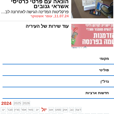
הונאה עם פרטי כרטיסי
אשראי גנובים
פרקליטות המדינה הגישה לאחרונה לבית המשפט לנוער בבאר שבע כתבי אישום נגד חמישה קטינים מהדרום, אשר השיגו כרטיסי אשראי גנובים ברשת ועשו בהם שימוש. בין היתר, לרכישת כרטיסים להופעות אותם מכרו לצדדים שלישיים
11.07.24, עופר אשטוקר
עוד שירות של העיריה
מקומי
פוליטי
נדל"ן
חדשות ארציות
2024
2025
2026
יול
דצמ
נוב
אוק
ספט
אוג
יונ
מאי
אפר
מרץ
פבר
ינו