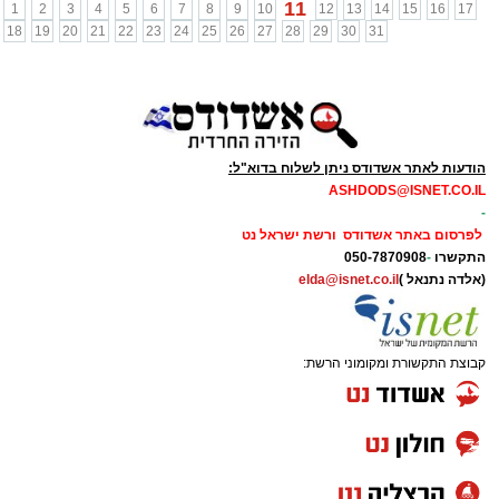
11
1
2
3
4
5
6
7
8
9
10
12
13
14
15
16
17
18
19
20
21
22
23
24
25
26
27
28
29
30
31
הודעות לאתר אשדודס ניתן לשלוח בדוא"ל:
ASHDODS@ISNET.CO.IL
-
לפרסום באתר אשדודס ורשת ישראל נט
התקשרו
-
050-7870908
(אלדה נתנאל )
elda@isnet.co.il
קבוצת התקשורת ומקומוני הרשת: