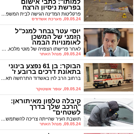
למותו": כתבי אישום
בפרשת ניסיון הרצח
פרקליטות המדינה הגישה לבית המשפט המחוזי בבאר שבע כתב אישום נגד תושב ראש העין בגין ניסיון רצח לאחר שירה לעבר שני שוטרי ימ״ר לכיש ופגע באחד מהם. כתב אישום הוגש גם כנגד תושב אשדוד בגין הפרעה לשוטר לאחר שניסה למנוע מאחד מהשוטרים לצאת מרכבו
09.05.24, מערכת אשדודס
יוסי עטר נבחר למנכ"ל
הזמני של המשכן
לאומנויות הבמה
לאחר פרישתו הצפויה של מוטי מלכא, דירקטוריון המשכן בחר ביוסי עטר, מנהל ההפקות באגף האירועים באשדוד, כמנכ"ל הזמני החדש. לפי החוק יוכל לכהן בתפקיד עד כ6 חודשים בהם ימונה מנכ"ל חדש קבוע
09.05.24, מנהל האתר
הבוקר: בן 61 נפצע בינוני
בתאונת דרכים ברובע ז'
ברחוב הרב לוין באשדוד התרחשה תאונת דרכים בין שני כלי רכב. צוותי מד״א פינו לבית החולים פצוע באורח בינוני
09.05.24, עופר אשטוקר
קיבלה טלפון מאיתוראן:
"הרכב שלך בדרך
לשטחים"
תושבת העיר שהייתה צריכה להשתמש בשירותי הרכבת באשדוד החנתה את רכבה בשטח סמוך לרכבת היכן שחונים רבים בעקבות מצוקת חניה. בעודה נמצאת בסידוריה באזור המרכז, היא מקבלת שיחת טלפון מאיתוראן ונאמר לה שהרכב שלה עושה את דרכו לשטחים
09.05.24, מנהל האתר