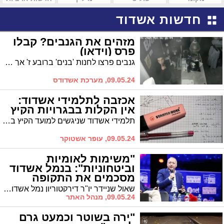
חדשות אשדוד
מזהים את הגנבים? קבלו
פרס (וידאו)
גנבים פרצו לחנות 'בנים' ברובע ז' אך לא נתפסו. בחנות מציעים פרס כספי למי שיסייע לעלות על עקבותיהם של הגנבים
09.05.24, מערכת אשדודס
אכזבה לתלמידי אשדוד:
אין הקלות בבגרויות הקיץ
תלמידי אשדוד שניגשים למועד הקיץ בבגרויות, לא יזכו להטבות להם זכו התלמידים במועד החורף. ההקלות במועד החורף היו משמעותיות עבור התלמידים שנבחנו, וניתנו בעקבות מלחמת חרבות ברזל
09.05.24, עופר אשטוקר
"משימות לאומיות
וביטחוניות": בנמל אשדוד
מסכמים את התקופה
המאתגרת
שאול שניידר יו"ר דירקטוריון נמל אשדוד השתתף בוועידת האנשים של המדינה ואמר "כנמל ממשלתי, נמל לאומי, יש לנו גם משימות לאומיות ובטחוניות שאנחנו מחויבים לבצע. שברנו שיא במהירות הפריקה"
09.05.24, מנהל האתר
"ירה בשוטר וכמעט גרם