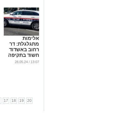
אלימות
מתגלגלת: דר
רחוב באשדוד
חשוד בתקיפה
של קטין ואדם
13:07 / 28.05.24
נוסף
...
6
17
18
19
20