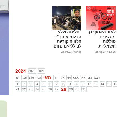
לאור האסון: כך
"סליחה שלא
מטעינים
הצלתי אותך":
סוללות
הלוויה קורעת
חשמליות
לב ללי-ים נחום
ז"ל
...
00:38 / 28.05.24
13:06 / 28.05.24
...
2024
2025
2026
מאי
דצמ
נוב
אוק
ספט
אוג
יול
יונ
אפר
מרץ
פבר
ינו
1
2
3
4
5
6
7
8
9
10
11
12
13
14
15
1
28
21
22
23
24
25
26
27
29
30
31