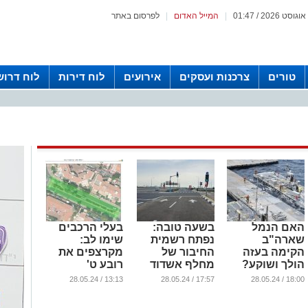
|
המייל האדום
|
לפרסום באתר
טורים
צרכנות ועסקים
אירועים
לוח דירות
לוח דרוש
האם הנמל
בשעה טובה:
בעלי הרכבים
שארה"ב
נפתח רשמית
שימו לב:
הקימה בעזה
החיבור של
מקרצפים את
הולך ושוקע?
מחלף אשדוד
רובע ט'
צפון לאזור
...
...
13:13 / 28.05.24
17:57 / 28.05.24
18:00 / 28.05.24
התעשיה הצפוני
...