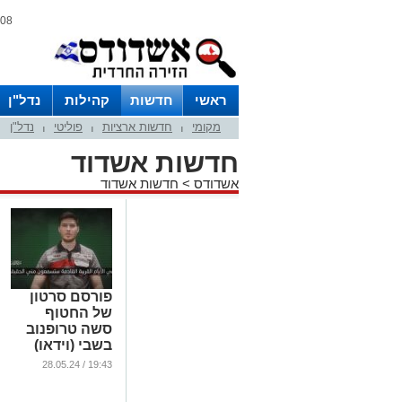
08 אוגוסט 2026 / 01:47
ראשי
חדשות
קהילות
נדל"ן
מקומי
חדשות ארציות
פוליטי
נדל"ן
|
|
|
חדשות אשדוד
אשדודס
>
חדשות אשדוד
פורסם סרטון
של החטוף
סשה טרופנוב
בשבי (וידאו)
...
19:43 / 28.05.24