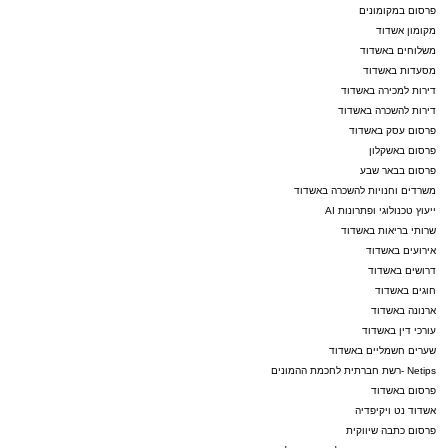
פרסום במקומונים
מקומון אשדוד
משלוחים באשדוד
מסעדות באשדוד
דירות למכירה באשדוד
דירות להשכרה באשדוד
פרסום עסק באשדוד
פרסום באשקלון
פרסום בבאר שבע
משרדים וחנויות להשכרה באשדוד
ייעוץ טכנולוגי ופתרונות AI
שרותי בריאות באשדוד
אירועים באשדוד
דרושים באשדוד
חוגים באשדוד
ארנונה באשדוד
עורכי דין באשדוד
שערים חשמליים באשדוד
Netips -רשת חברתית לחכמת ההמונים
פרסום באשדוד
אשדוד נט ויקיפדיה
פרסום כתבה שיווקית