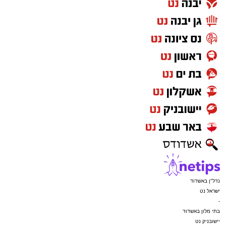
נדל"ן באשדוד
ישראל נט
-
בתי מלון באשדוד
יישובניק נט