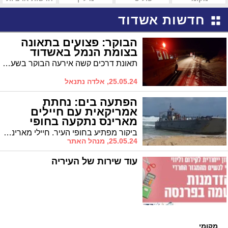
חדשות אשדוד
הבוקר: פצועים בתאונה
בצומת הנמל באשדוד
תאונת דרכים קשה אירעה הבוקר בשעה 04:32 בין שני כלי רכב, בכביש 7 סמוך לצומת נמל אשדוד לכיוון ניר גלים.
25.05.24, אלדה נתנאל
הפתעה בים: נחתת
אמריקאית עם חיילים
מארינס נתקעה בחופי
אשדוד - צפו בוידאו
ביקור מפתיע בחופי העיר. חיילי מארינס מארה"ב שהיו על נחתת, חוו תקלה ונתקעו באחד מחופי העיר. צוותי ההצלה של אגף החופים סייעו להם
25.05.24, מנהל האתר
עוד שירות של העיריה
מקומי