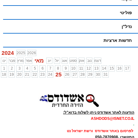
פוליטי
נדל"ן
חדשות ארציות
2024
2025
2026
מאי
דצמ
נוב
אוק
ספט
אוג
יול
יונ
אפר
מרץ
פבר
ינו
1
2
3
4
5
6
7
8
9
10
11
12
13
14
15
16
17
25
18
19
20
21
22
23
24
26
27
28
29
30
31
הודעות לאתר אשדודס ניתן לשלוח בדוא"ל:
ASHDODS@ISNET.CO.IL
-
לפרסום באתר אשדודס ורשת ישראל נט
התקשרו
-
050-7870908