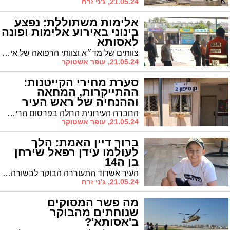
21.05.24, ג'ני זרח
אלימות משתוללת: נפצע
בינוני באירוע אלימות ופונה
לאסותא
צוותים של מד״א וצוותי הרפואה של איחוד הצלה העניקו סיוע רפואי ראשוני לגבר כבן 45 שנפצע בינוני ברחוב קיבוץ גלויות באשדוד
21.05.24, עופר אשטוקר
סערת מחירי הקייטנות:
ההתייקרות, המחאה
וההנחיה של ראש העיר
החברה העירונית החלה בפרסום הרישום לקייטנות הקיץ, והורים רבים הופתעו לגלות כי המחירים קפצו פי 2. בקבוצות הוואטסאפ של קבוצות ההורים הרוחות סערו ממש. ראש העיר, שפניות הגיעו גם אליו, הופתע שפורסמו מחירי קייטנות מבלי שנעשה דיון בנושא והורה לחברה העירונית להקפיא מיד את הפרסום
21.05.24, עופר אשטוקר
ברוך דיין האמת: הלך
לעולמו עידן רפאל שירחן
בן ה14
העיר אשדוד התעוררה הבוקר לבשורה קשה. עידן רפאל שירחן, תושב העיר, שנלחם במחלה קשה במשך שנים רבות, מאז ילדותו, הלך לעולמו והוא רק בן 14. בפוסט קורע לב בישר אביו שמעון לפנות בוקר על פטירת בנו. הלוויה תיערך היום (ג') בשעה 10:00 בבית העלמין אשדוד
21.05.24, ג'ני זרח
מה פשר המסוקים
שנוחתים מהבוקר
ב'אסותא'?