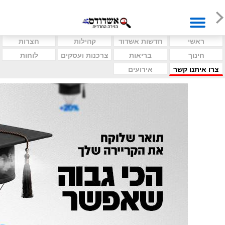
ראשי
חדשות אשדוד
קהילות
חצרות
חינוך
בריאות
צרכנות ועסקים
לוחות
צרו איתנו קשר
אירועים