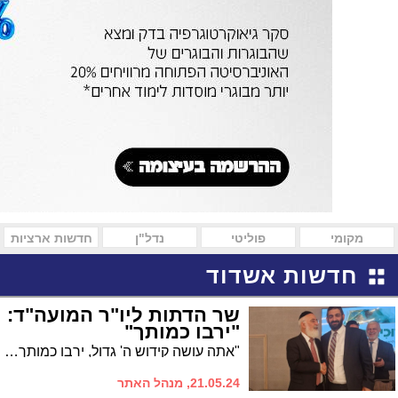
מקומי
פוליטי
נדל"ן
חדשות ארציות
חדשות אשדוד
שר הדתות ליו"ר המועה"ד:
"ירבו כמותך"
"אתה עושה קידוש ה' גדול, ירבו כמותך" - במילים אלו בירך השר לשירותי הדת הרב מיכאל מלכיאלי את הרב עובדיה דהן בכנס השתלמות לראשי מועצות דתיות בטבריה
21.05.24, מנהל האתר