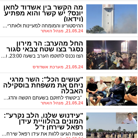
מה הקשר בין אשדוד לחאן
יונס? יש קשר והוא מפתיע
(וידאו)
ההיסטוריון והמומחה למעיינות ולאתרים מרתקים בישראל, ישראל שפירא, הגיע היום לעיר כאשר הוא מבקש להצביע על הקשר הקיים בין העיר לבין חאן יונס. היכנסו, לא תאמינו
21.05.24, מנהל האתר
החל מהערב: הר מירון
נסגר בצו שטח צבאי סגור
הצו נכנס לתוקפו הערב בשעה 23:00, והוא יהיה בתוקף עד ליום שני בשבוע הבא. פיקוד העורף מבהיר כי הכניסה למרחב מירון אסורה בהחלט.
21.05.24, מערכת אשדודס
"עושים הכל": השר מרגי
ניחם את משפחת בוסקילה
האבלה
"ביקשתי לחזקם בשעתם הקשה והדגשתי בפניהם את מחויבותה של ממשלת ישראל להשבתם של כל החטופים הביתה", אמר השר שהוסיף: "עושים הכל להחזיר את החטופים"
21.05.24, מנהל האתר
"עידנוש שלנו, הלב נקרע":
המונים בהלוויית עידן
רפאל שירחן ז"ל
מאות הגיעו ללוות את עידן רפאל שירחן ז"ל בדרכו האחרונה בבית העלמין אשדוד. רב הקהילה ספד בקול בוכים: הוא קיבל את היסורים באהבה גדולה. ובכל פעם שנשאל לשלומו היה עונה 'אני בסדר ברוך השם', גם כשסבל יסורים קשים"