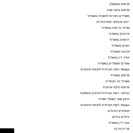
פרסום באשקלון
פרסום בבאר שבע
משרדים וחנויות להשכרה באשדוד
ייעוץ טכנולוגי ופתרונות AI
שרותי בריאות באשדוד
אירועים באשדוד
דרושים באשדוד
חוגים באשדוד
ארנונה באשדוד
עורכי דין באשדוד
שערים חשמליים באשדוד
Netips -רשת חברתית לחכמת ההמונים
פרסום באשדוד
אשדוד נט ויקיפדיה
פרסום כתבה שיווקית
נטיפס - רשת חברתית לטיפים והמלצות
תיקון שער חשמלי אשדוד
Netips -רשת חברתית לחכמת ההמונים
מסלולים לטיולים
טיולים בדרום
עורך דין באשדוד
קריית גת נט