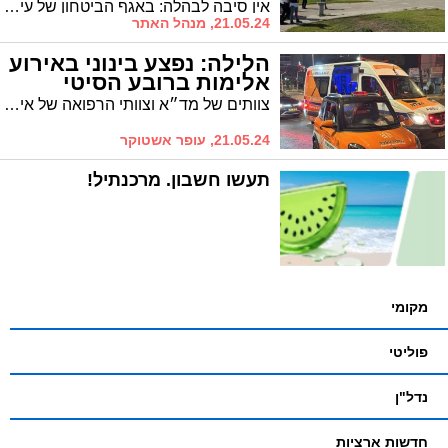
אין סיבה לבהלה: באגף הביטחון של עיריית אשדוד מעדכנים הבוקר על אימון מתוכנן של חיל האוויר, במהלכו יבוצעו נחיתות של מסוקים במנחת אסותא באשדוד. מדובר באימון של חיל האוויר ואין סיבה לבהלה או הפצת הודעות פייק ניוז
21.05.24, מנהל האתר
הלילה: נפצע בינוני באירוע
אלימות ברובע הסיטי
צוותים של מד״א וצוותי הרפואה של איחוד הצלה העניקו טיפול רפואי לפצוע בינוני באירוע אלימות ברחוב תש"ח באשדוד
21.05.24, עופר אשטוקר
תעשו חשבון. מרכנתיל!
מקומי
פוליטי
נדל"ן
חדשות ארציות