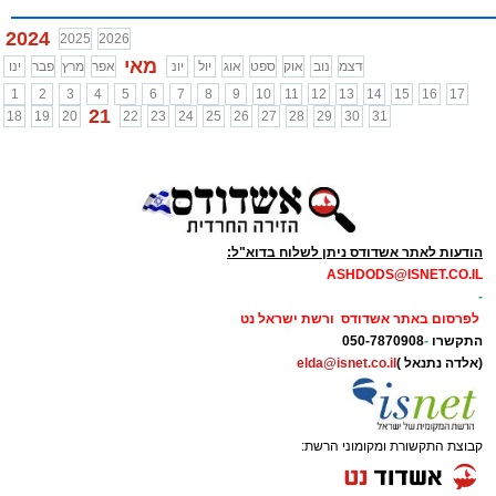
2024
2025
2026
מאי
דצמ
נוב
אוק
ספט
אוג
יול
יונ
אפר
מרץ
פבר
ינו
1
2
3
4
5
6
7
8
9
10
11
12
13
14
15
16
17
21
18
19
20
22
23
24
25
26
27
28
29
30
31
הודעות לאתר אשדודס ניתן לשלוח בדוא"ל:
ASHDODS@ISNET.CO.IL
-
לפרסום באתר אשדודס ורשת ישראל נט
התקשרו
-
050-7870908
(אלדה נתנאל )
elda@isnet.co.il
קבוצת התקשורת ומקומוני הרשת: