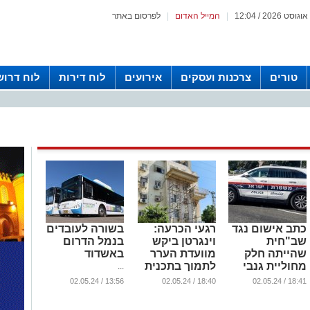
|
המייל האדום
|
לפרסום באתר
טורים
צרכנות ועסקים
אירועים
לוח דירות
לוח דרוש
כתב אישום נגד
רגעי הכרעה:
בשורה לעובדים
שב"חית
וינגרטן ביקש
בנמל הדרום
שהייתה חלק
מוועדת הערר
באשדוד
מחוליית גנבי
לתמוך בתכנית
...
רכב שפעלה
הרחבת הדירות
13:56 / 02.05.24
18:40 / 02.05.24
18:41 / 02.05.24
באשדוד
ברובע ז'
...
...