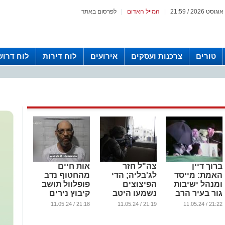
|
המייל האדום
|
לפרסום באתר
טורים
צרכנות ועסקים
אירועים
לוח דירות
לוח דרוש
ברוך דיין
צה"ל חזר
אות חיים
האמת: מייסד
לג'בליה; הדי
מהחטוף נדב
ומנהל ישיבות
הפיצוצים
פופלוול תושב
גור בעיר הרב
נשמעו היטב
קיבוץ נירים
יוסף קפלושניק
בעיר
...
21:18 / 11.05.24
21:19 / 11.05.24
21:22 / 11.05.24
ז"ל
...
...