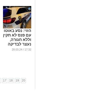
הזוי: נסע באוטו
עם פנס לא תקין
וללא חגורה,
נעצר לבדיקה
וזה מה שגילו
17:32 / 28.03.24
השוטרים
...
6
17
18
19
20