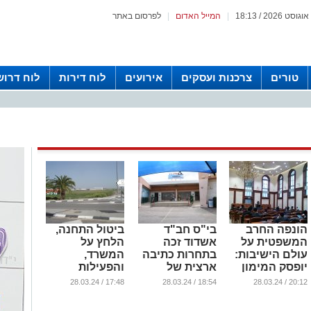
|
המייל האדום
|
לפרסום באתר
טורים
צרכנות ועסקים
אירועים
לוח דירות
לוח דרוש
הונפה החרב
בי"ס חב"ד
ביטול התחנה,
המשפטית על
אשדוד זכה
הלחץ על
עולם הישיבות:
בתחרות כתיבה
המשרד,
יופסק המימון
ארצית של
והפעילות
לחייבי גיוס החל
החינוך
המבורכת של
17:48 / 28.03.24
18:54 / 28.03.24
20:12 / 28.03.24
מהשבוע הבא
הממלכתי דתי
נציגי הציבור
...
...
...