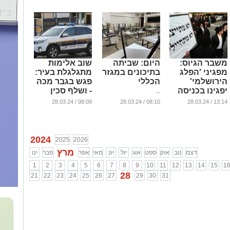
משבר הגיוס:
היום: שביתה
שוב אלימות
מפגיני 'הפלג
בתיכונים במגזר
מתגלגלת בעיר:
הירושלמי'
הכללי
פגש בגבר מכה
יפגינו בכניסה
- ושלף סכין
...
לאשדוד?
...
08:09 / 28.03.24
08:10 / 28.03.24
13:14 / 28.03.24
...
2024
2025
2026
מרץ
דצמ
נוב
אוק
ספט
אוג
יול
יונ
מאי
אפר
פבר
ינו
1
2
3
4
5
6
7
8
9
10
11
12
13
14
15
1
28
21
22
23
24
25
26
27
29
30
31