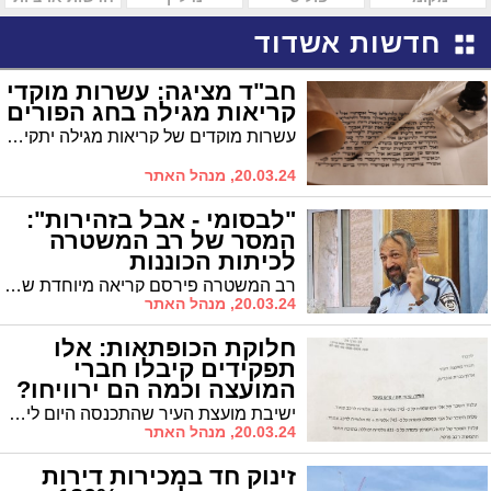
חדשות אשדוד
חב"ד מציגה: עשרות מוקדי
קריאות מגילה בחג הפורים
עשרות מוקדים של קריאות מגילה יתקיימו בבתי חב"ד הפזורים ברחבי העיר. גם בבית החולים 'אסותא' יתקיים מבצע מיוחד, עליו מנצח שליח חב"ד בבית הרפואה הרב צבי גודמן. להלן הרשימה המלאה
20.03.24, מנהל האתר
"לבסומי - אבל בזהירות":
המסר של רב המשטרה
לכיתות הכוננות
רב המשטרה פירסם קריאה מיוחדת שבה הוא מזהיר: 'לבסומי' בפורים, אבל בזהירות. ברקע: החשש מכיתות הכוננות שהוקמו בציבור החרדי, כשקיים חשש שנושא נשק ישתכר - ויעשה שימוש בנשק
20.03.24, מנהל האתר
חלוקת הכופתאות: אלו
תפקידים קיבלו חברי
המועצה וכמה הם ירוויחו?
ישיבת מועצת העיר שהתכנסה היום לישיבתה הראשונה אישרה את שכרם של סגני ראש העיר. כן אושרו התפקידים של חברי המועצה. וכמה ירוויחו עוזרי הסגנים? כל הפרטים
20.03.24, מנהל האתר
זינוק חד במכירות דירות