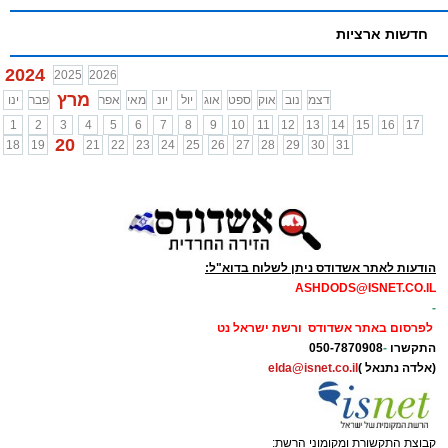
חדשות ארציות
2024
2025
2026
מרץ
דצמ
נוב
אוק
ספט
אוג
יול
יונ
מאי
אפר
פבר
ינו
1
2
3
4
5
6
7
8
9
10
11
12
13
14
15
16
17
20
18
19
21
22
23
24
25
26
27
28
29
30
31
הודעות לאתר אשדודס ניתן לשלוח בדוא"ל:
ASHDODS@ISNET.CO.IL
-
לפרסום באתר אשדודס ורשת ישראל נט
התקשרו
-
050-7870908
(אלדה נתנאל )
elda@isnet.co.il
קבוצת התקשורת ומקומוני הרשת: