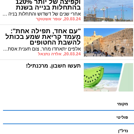
וקפיצה של יותר 120%
בהתחלות בנייה בשנת
2023 באשדוד
אחרי שנים של דשדוש והתחלות בניה שעמדו על כ-800 התחלות בניה בשנה, נרשם בשנה החולפת זינוק חד מאוד בהתחלות בנייה באשדוד. איך זה לפתע קרה?
20.03.24, עופר אשטוקר
"עם אחד, תפילה אחת":
מעמד קריאת שמע בכותל
להשבת החטופים
אלפים יתאחדו מחר, צום תענית אסתר, לתפילה מיוחדת בכותל המערבי ובמוקדים נוספים בארץ ובעולם למען השבת החטופים וחיזוק החיילים בעזה
20.03.24, אלדה נתנאל
תעשו חשבון. מרכנתיל!
מקומי
פוליטי
נדל"ן