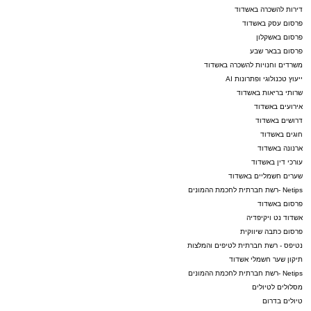
דירות להשכרה באשדוד
פרסום עסק באשדוד
פרסום באשקלון
פרסום בבאר שבע
משרדים וחנויות להשכרה באשדוד
ייעוץ טכנולוגי ופתרונות AI
שרותי בריאות באשדוד
אירועים באשדוד
דרושים באשדוד
חוגים באשדוד
ארנונה באשדוד
עורכי דין באשדוד
שערים חשמליים באשדוד
Netips -רשת חברתית לחכמת ההמונים
פרסום באשדוד
אשדוד נט ויקיפדיה
פרסום כתבה שיווקית
נטיפס - רשת חברתית לטיפים והמלצות
תיקון שער חשמלי אשדוד
Netips -רשת חברתית לחכמת ההמונים
מסלולים לטיולים
טיולים בדרום