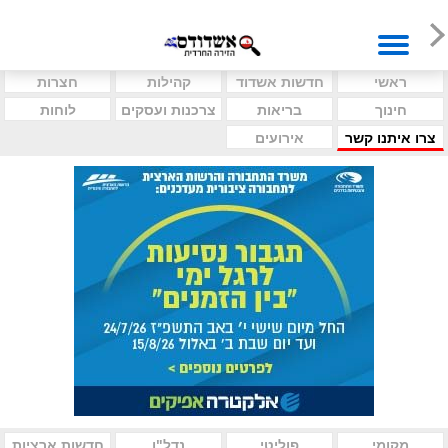
ראשי
חדשות אשדוד
קהילות
חצרות
חינוך
בריאות
צרכנות ועסקים
לוחות
צרו איתנו קשר
אירועים
מקומי
פוליטי
נדל"ן
חדשות ארציות