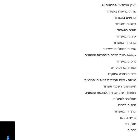
ייעוץ טכנולוגי ופתרונות AI
שרותי בריאות באשדוד
אירועים באשדוד
דרושים באשדוד
חוגים באשדוד
ארנונה באשדוד
עורכי דין באשדוד
שערים חשמליים באשדוד
Netips -רשת חברתית לחכמת ההמונים
פרסום באשדוד
אשדוד נט ויקיפדיה
פרסום כתבה שיווקית
נטיפס - רשת חברתית לטיפים והמלצות
תיקון שער חשמלי אשדוד
Netips -רשת חברתית לחכמת ההמונים
מסלולים לטיולים
טיולים בדרום
עורך דין באשדוד
קריית גת נט
חולון נט
פרסום