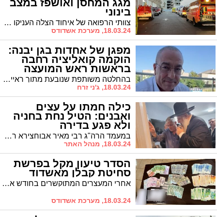
מגג המחסן ואושפז במצב
בינוני
צוותי הרפואה של איחוד הצלה העניקו סיוע רפואי לגבר בן 82 שנפל מגג מחסן בחצר ביתו ברחוב ברוריה באשדוד.
18.03.24, מערכת אשדודס
מפגן של אחדות בגן יבנה:
הוקמה קואליציה רחבה
בראשות ראש המועצה
הנבחר
בהחלטה משותפת שנובעת מתוך ראיית טובת היישוב והתושבים, ובנייתה של הנהלת מועצה מגוונת שמייצגת את כלל המגזרים ביישוב, נחתם הסכם קואליציוני שישלים הקמתה של קואליציה רחבה בת 9 חברים
18.03.24, ג'ני זרח
כילה חמתו על עצים
ואבנים: הטיל נחת בחניה
ולא פגע בדירה
במעמד הרה"ג רבי מאיר אבוחצירא רבה של הסיטי: סעודת הודיה וחנוכת הבית לאחר שטיל פגע בפגיעה ישירה וגרם לנזק כבד ובחסדי שמיים לא היו נפגעים בנפש
18.03.24, מנהל האתר
הסדר טיעון מקל בפרשת
סחיטת קבלן מאשדוד
אחרי המעצרים המתוקשרים בחודש אוגוסט האחרון בחשד לסחיטת קבלן מאשדוד במיליוני שקלים - הסדר טיעון מקל בפרשה עם ארבעת הנאשמים. בין העצורים בפרשה היה גם ראש ארגון הפשע איסמעיל ג'רושי, אך הוא לא הועמד לדין לאחר שלא הוכח כי היה קשור לסחיטה
18.03.24, מערכת אשדודס