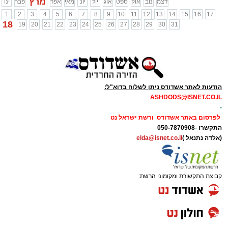
מרץ
דצמ
נוב
אוק
ספט
אוג
יול
יונ
מאי
אפר
פבר
ינו
1
2
3
4
5
6
7
8
9
10
11
12
13
14
15
16
17
18
19
20
21
22
23
24
25
26
27
28
29
30
31
הודעות לאתר אשדודס ניתן לשלוח בדוא"ל:
ASHDODS@ISNET.CO.IL
-
לפרסום באתר אשדודס ורשת ישראל נט
התקשרו
-
050-7870908
(אלדה נתנאל )
elda@isnet.co.il
קבוצת התקשורת ומקומוני הרשת: