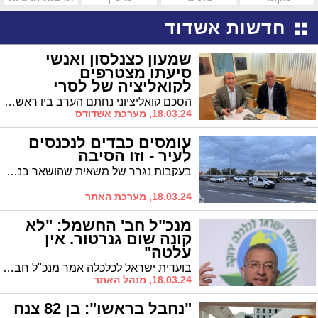
חדשות אשדוד
שמעון כצנלסון ואנשי
סיעתו מצטרפים
לקואליציה של לסרי
הסכם קואליציוני נחתם הערב בין ראש העיר יחיאל לסרי לסיעתו של שמעון כצנלסון, אליה הצטרפה גם רינה גוטמן שהייתה מספר 2 של ברק סרי והחליט לפרוש אחרי שזכה למנדט אחד בלבד
18.03.24, מערכת אשדודס
עומסים כבדים לנכנסים
לעיר - וזו הסיבה
בעקבות נגרר של משאית שהושאר בנתיב בשדרות מנחם בגין ככל הנראה בעקבות תקלה. עומסי תנועה כבדים נרשמים בכניסה הדרומית. נהגים תיזמנו קרוב לחצי שעת נסיעה מצומת עד הלום ועד הכניסה לעיר
18.03.24, מערכת האתר
מנכ"ל חב' החשמל: "לא
קונה שום גנרטור. אין
עלטה"
בועדית ישראל לכלכלה אמר מנכ"ל חברת החשמל: "לביתי לא אקנה גנרטור- בקטסטרופה הוא לא יושיע, אין עלטה בשום מקום"
18.03.24, מנהל האתר
"נחבל בראשו": בן 82 צנח