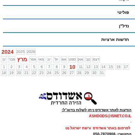
פוליטי
נדל"ן
חדשות ארציות
2024
2025
2026
מרץ
דצמ
נוב
אוק
ספט
אוג
יול
יונ
מאי
אפר
פבר
ינו
10
1
2
3
4
5
6
7
8
9
11
12
13
14
15
16
17
18
19
20
21
22
23
24
25
26
27
28
29
30
31
הודעות לאתר אשדודס ניתן לשלוח בדוא"ל:
ASHDODS@ISNET.CO.IL
-
לפרסום באתר אשדודס ורשת ישראל נט
התקשרו
-
050-7870908