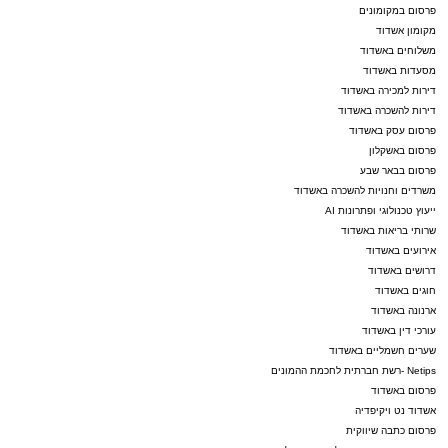
פרסום במקומונים
מקומון אשדוד
משלוחים באשדוד
מסעדות באשדוד
דירות למכירה באשדוד
דירות להשכרה באשדוד
פרסום עסק באשדוד
פרסום באשקלון
פרסום בבאר שבע
משרדים וחנויות להשכרה באשדוד
ייעוץ טכנולוגי ופתרונות AI
שרותי בריאות באשדוד
אירועים באשדוד
דרושים באשדוד
חוגים באשדוד
ארנונה באשדוד
עורכי דין באשדוד
שערים חשמליים באשדוד
Netips -רשת חברתית לחכמת ההמונים
פרסום באשדוד
אשדוד נט ויקיפדיה
פרסום כתבה שיווקית