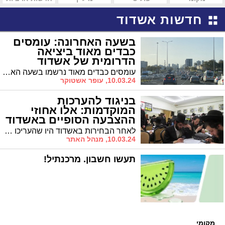
חדשות אשדוד
בשעה האחרונה: עומסים
כבדים מאוד ביציאה
הדרומית של אשדוד
עומסים כבדים מאוד נרשמו בשעה האחרונה ביציאה הדרומית של אשדוד ועל כביש 4 לכיוון אשקלון - בעקבות תאונת דרכים בסמוך לצומת אמונים
10.03.24, עופר אשטוקר
בניגוד להערכות
המוקדמות: אלו אחוזי
ההצבעה הסופיים באשדוד
לאחר הבחירות באשדוד היו שהעריכו כי אחוז ההצבעה בעיר היה נמוך. בפועל אחוז ההצבעה הועמד על 57% - מקום שני מכל הערים הגדולות והבינוניות בישראל
10.03.24, מנהל האתר
תעשו חשבון. מרכנתיל!
מקומי