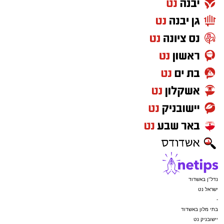
נדל"ן באשדוד
ישראל נט
-
בתי מלון באשדוד
יישובניק נט