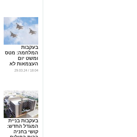
בעקבות
המלחמה: מטס
ומשט יום
העצמאות לא
יתקיימו השנה
18:04 / 29.03.24
...
בעקבות בניית
המגדל החדש:
קושי בחניה