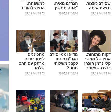
שסירב לעצור:
הגר"מ מאיה:
למשפחה:
נסיעת אימה
"אתה ממשיך
הסיוע להורים
בקו 350 מבני
דרכו של אבי
לפעוטות נכנס
15:52 / 27.03.24
18:20 / 27.03.24
18:32 / 27.03.24
ברק לאשדוד
בהנהגה
לתוקף
ובהשקפה"
...
...
(וידאו)
...
דקות מתוחות:
מדוע וממי סירב
מתכוננים
אחיו של מוישי
הגר"ח פינטו
לפסח: ערב
קליינרמן הוכרז
לקבל משלוחי
מרתק עם הרב
כנעדר - ואותר
מנות?
שלמה
לוינשטיין - היום
...
...
13:02 / 27.03.24
13:05 / 27.03.24
13:24 / 27.03.24
ב'החיד"א'
...