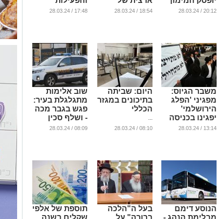
יופסק המימון
ארצית של
והפעילות
לחייבי גיוס החל
החינוך
המבורכת של
17:48 / 28.03.24
18:54 / 28.03.24
20:12 / 28.03.24
מהשבוע הבא
הממלכתי דתי
נציגי הציבור
...
...
...
משבר הגיוס:
היום: שביתה
שוב אלימות
מפגיני 'הפלג
בתיכונים במגזר
מתגלגלת בעיר:
הירושלמי'
הכללי
פגש בגבר מכה
יפגינו בכניסה
- ושלף סכין
...
לאשדוד?
...
08:09 / 28.03.24
08:10 / 28.03.24
13:14 / 28.03.24
...
הנוסע דימם
בעל ה"הלכה
תוספת של אלפי
מבלימת הנהג -
ברורה" על
שקלים בשנה