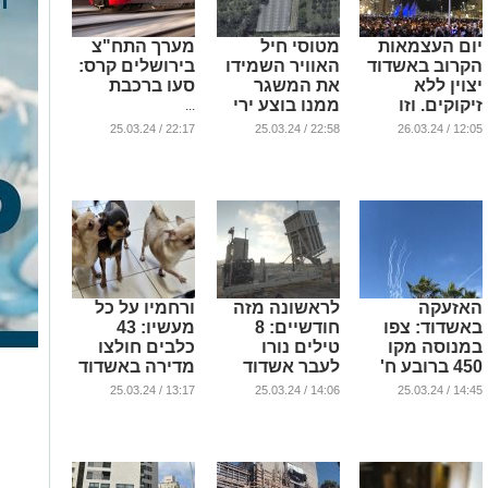
יום העצמאות
מטוסי חיל
מערך התח"צ
הקרוב באשדוד
האוויר השמידו
בירושלים קרס:
יצוין ללא
את המשגר
סעו ברכבת
זיקוקים. וזו
ממנו בוצע ירי
...
הסיבה
לאשדוד (וידאו)
22:17 / 25.03.24
22:58 / 25.03.24
12:05 / 26.03.24
...
...
האזעקה
לראשונה מזה
ורחמיו על כל
באשדוד: צפו
חודשיים: 8
מעשיו: 43
במנוסה מקו
טילים נורו
כלבים חולצו
450 ברובע ח'
לעבר אשדוד
מדירה באשדוד
(וידאו)
והועברו למתקן
...
13:17 / 25.03.24
14:06 / 25.03.24
14:45 / 25.03.24
מוגן
...
...