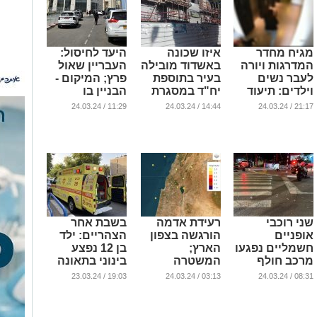
מגיח מחדר
איזו שכונה
היעד לחיסול:
המדרגות ויורה
באשדוד מובילה
העבריין שאול
לעבר נשים
בעיר בתוספת
פרץ; המיקום -
וילדים: תיעוד
יח"ד במסגרת
הבניין בו
רגעי הרצח
תמ"א?
מתגורר ראש
11:29 / 24.03.24
14:44 / 24.03.24
21:17 / 24.03.24
הבוקר באשדוד
העיר (וידאו)
...
(וידאו)
...
...
שני רוכבי
רעידת אדמה
בשבת אחר
אופניים
הורגשה בצפון
הצהריים: ילד
חשמליים נפגעו
הארץ;
בן 12 נפצע
מרכב חולף
המשטרה
בינוני בתאונה
ואושפזו
מרעננת את
ברובע ג'
19:03 / 23.03.24
03:13 / 24.03.24
08:31 / 24.03.24
ההנחיות לציבור
...
...
...