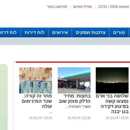
|
המייל האדום
|
לפרסום באתר
טורים
צרכנות ועסקים
אירועים
לוח דירות
לוח דרוש
שלושה בני אדם
בחצות: מחיר
מחר זה קורה:
נפצעו קשה
הדלק מזנק שוב
שכר המינימום
בפיגוע דקירה
עולה
משרד האנרגיה ...
בגן יבנה
...
...
18:14 / 31.03.24
22:36 / 31.03.24
23:26 / 31.03.24