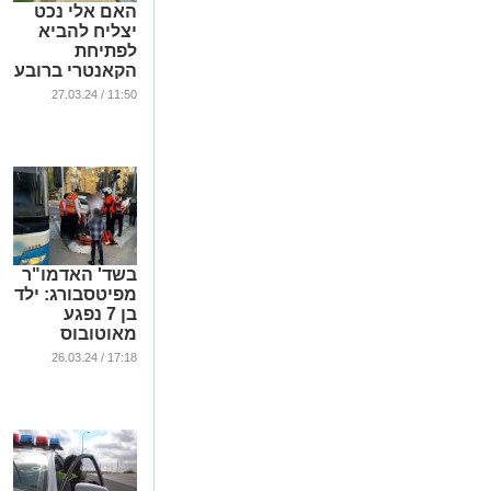
האם אלי נכט
יצליח להביא
לפתיחת
הקאנטרי ברובע
י"ג?
11:50 / 27.03.24
...
בשד' האדמו"ר
מפיטסבורג: ילד
בן 7 נפגע
מאוטובוס
...
17:18 / 26.03.24