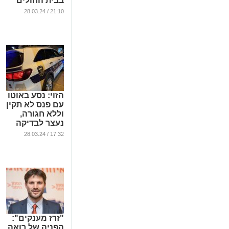
בבית החולים
'אסותא'
21:10 / 28.03.24
...
הזוי: נסע באוטו
עם פנס לא תקין
וללא חגורה,
נעצר לבדיקה
וזה מה שגילו
17:32 / 28.03.24
השוטרים
...
"זרז מענקים":
הפניה של רואה