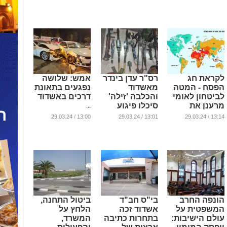
באשדוד
התעללות"
...
...
...
לקראת חג
רס"ר עדן בינדר
אמש: שלושה
הפסח - המטה
מאשדוד
נפגעים בתאונת
לביטחון לאומי
והכלבה 'זילה'
דרכים באשדוד
מרענן את
סיכלו פיגוע
...
אזהרות המסע
בירושלים
13:00 / 29.03.24
13:01 / 29.03.24
13:14 / 29.03.24
ברחבי העולם
...
...
הונפה החרב
בי"ס חב"ד
ביטול התחנה,
המשפטית על
אשדוד זכה
הלחץ על
עולם הישיבות:
בתחרות כתיבה
המשרד,