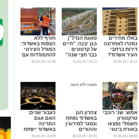
באלו מחירים
סאגת הנדל"ן
חורף ללא
נמכרו לאחרונה
בגן יבנה: "חיים
הצפות באשדוד:
דירות ברחבי
על קרטונים
המודל העירוני
העיר אשדוד?
כבר חצי שנה"
להתמודדות עם
הגשמים
...
...
12:38 / 31.03.24
15:13 / 31.03.24
15:21 / 31.03.24
מסתמן
כהצלחה
...
אמש: שני רוכבי
צהרון הגן
כעבור שנים:
טרקטורון
באשדוד נפתח
האם אגם
חשמלי נפצעו
ונסגר לסירוגין
המרינה
באורח בינוני
וההורים
באשדוד ייפתח
בתאונה
מיואשים: "זו
בקרוב?
21:59 / 30.03.24
22:03 / 30.03.24
09:09 / 31.03.24