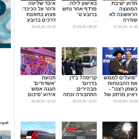
מדוע ישיבת
באישון לילה:
איבד שליטה
המועצה
מרדף אחר נחש
ודהר על הכיכר:
הראשונה לא
ברובע ט'
פצוע בתאונת
שודרה
דרכים ברובע
...
בפייסבוק?
י״ג
23:18 / 26.03.24
00:32 / 27.03.24
11:48 / 27.03.24
...
...
"פועלים לממש
קריסה? ב'דן
תנועת
את ההבטחות
בדרום'
'אשדודים'
בשמן רצנו" -
מבהירים:
חגגה אמש
ראיון מרתק של
התחבורה זכתה
אירוע 'סיכום
נציג 'אשדוד
לתיגבור
בחירות'
12:10 / 26.03.24
14:57 / 26.03.24
16:59 / 26.03.24
התורנית'
משמעותי
...
בפורים
...
...