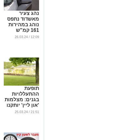
נהג צעיר
מאשדוד נתפס
נוהג במהירות
161 קמ"ש
בכביש 4
12:09 / 26.03.24
...
תופעת
ההתעללויות
בגנים: מצלמות
'און ליין' יותקנו
בגני ילדים
21:51 / 25.03.24
לגילאי 3-0
...