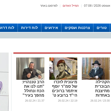
|
המייל האדום
|
לפרסום באתר
טורים
צרכנות ועסקים
אירועים
לוח דירות
לוח דרוש
הקהילה
מיגונית לזכרו
הרב טננהויז:
הבוכרית
של סמ"ר יוסף
"תנו לנו את
מתיצבת
איתמר ברוכים
הכח ונחולל
באחדות
הי"ד ברובע ט'
מהפך בעיר"
בתמיכה מלאה
באשדוד
...
21:37 / 26.02.24
22:19 / 26.02.24
23:30 / 26.02.24
בד"ר יחיאל
...
לסרי לראשות