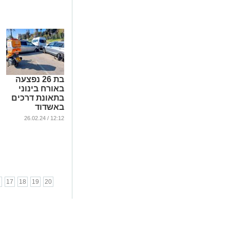
בת 26 נפצעה
באורח בינוני
בתאונת דרכים
באשדוד
...
12:12 / 26.02.24
6
17
18
19
20