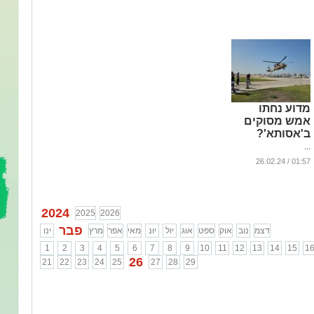
בשוויוניות כלפי
כלל הקהילות
באשדוד"
...
מדוע נחתו
אמש מסוקים
ב'אסותא'?
...
01:57 / 26.02.24
2024
2025
2026
פבר
דצמ
נוב
אוק
ספט
אוג
יול
יונ
מאי
אפר
מרץ
ינו
1
2
3
4
5
6
7
8
9
10
11
12
13
14
15
1
26
21
22
23
24
25
27
28
29