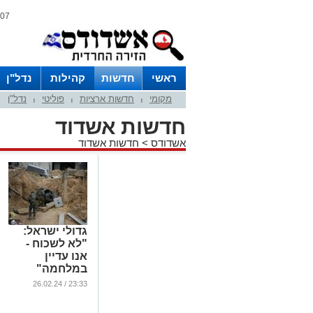
07 אוגוסט 2026 / 07:08
ראשי
חדשות
קהילות
נדל"ן
מקומי
חדשות ארציות
פוליטי
נדל"ן
|
|
|
חדשות אשדוד
אשדודס
>
חדשות אשדוד
גדולי ישראל:
"לא לשכוח -
אנו עדיין
במלחמה"
...
23:33 / 26.02.24