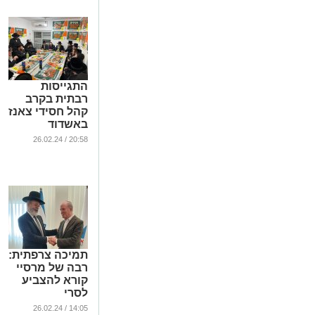
התגייסות
רבתית בקרב
קהל חסידי צאנז
באשדוד
להצלחת אגודת
20:58 / 26.02.24
ישראל
...
תמיכה צרפתית:
רבה של מרסיי
קורא להצביע
לסרי
...
14:05 / 26.02.24