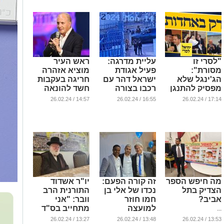
העיר
...
"לסרי זו
עליית מדרגה:
ראש העיר
מסורת":
פעיל אגודת
מוציא אזהרה
הג'ינגל שלא
ישראל דהר עם
חריגה בעקבות
מפסיק להתנגן
רכבו בצורה
חשד להונאה
מאיימת לכיוונו
...
...
14:57 / 26.02.24
16:55 / 26.02.24
17:14 / 26.02.24
של הרב וובר
(וידאו)
...
מה חיפש הספר
זה קורה הפעם:
יו"ר אשדוד
הצדיק בתל
נכדו של אלי בן
התורנית הרב
אביב?
חמו חוזר
וובר: "אני
למועצה
מתחייב בס"ד
...
להתנהל
...
13:27 / 26.02.24
13:48 / 26.02.24
13:53 / 26.02.24