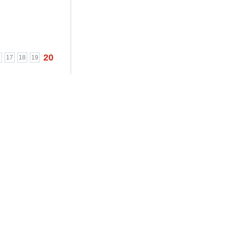
כצנלסון"
...
20
6
17
18
19