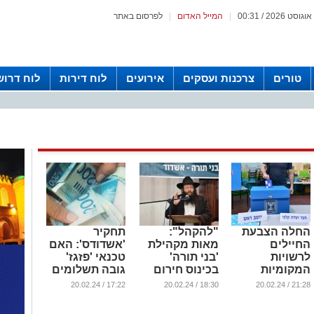
|
המייל האדום
|
לפרסום באתר
טורים
צרכנות ועסקים
אירועים
לוח דירות
לוח דרוש
החלה הצבעת
"להקהל":
תחקיר
החיילים
מאות מקהילת
'אשדודס': האם
לרשויות
'בני תורה'
טכנאי 'פזגז'
המקומיות
בכינוס חירום
גובה תשלומים
ברצועת עזה
עבור אגו"י
במסווה של
17:22 / 20.02.24
18:30 / 20.02.24
21:28 / 20.02.24
ובגבול הצפון
'עדכון תקן'?
...
...
...