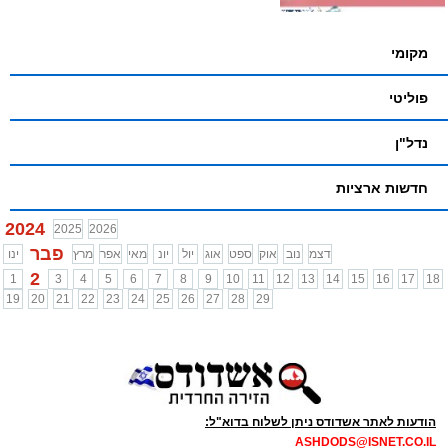
מקומי
פוליטי
נדל"ן
חדשות ארציות
2024
2025
2026
פבר
דצמ
נוב
אוק
ספט
אוג
יול
יונ
מאי
אפר
מרץ
ינו
2
1
3
4
5
6
7
8
9
10
11
12
13
14
15
16
17
18
19
20
21
22
23
24
25
26
27
28
29
הודעות לאתר אשדודס ניתן לשלוח בדוא"ל:
ASHDODS@ISNET.CO.IL