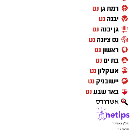
נדל"ן באשדוד
ישראל נט