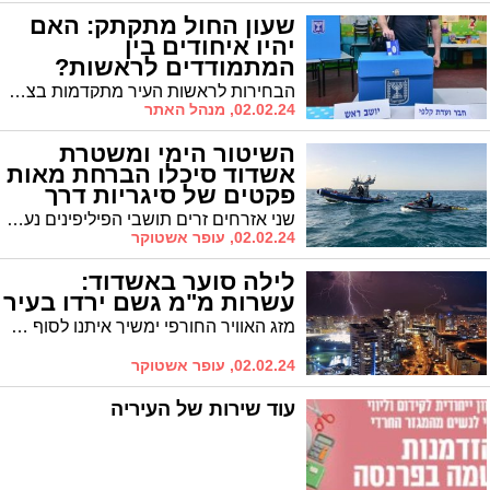
שעון החול מתקתק: האם
יהיו איחודים בין
המתמודדים לראשות?
הבחירות לראשות העיר מתקדמות בצעדי ענק, שעון החול מתקתק ואיתו ארגז הכלים וקופסת ההפתעות שיכולים לשלוף המתמודדים ברגע האחרון. על פי הסקרים לפני ואחרי בוקר שמחת תורה, ראש העיר, ד"ר לסרי מוביל על פני ששת המתמודדים מולו. השפן העיקרי שהיה אמור להישלף הוא איחוד בין מועמדים שיצרו לכאורה כוח אחד. למה זה לא קורה?
02.02.24, מנהל האתר
השיטור הימי ומשטרת
אשדוד סיכלו הברחת מאות
פקטים של סיגריות דרך
הים
שני אזרחים זרים תושבי הפיליפינים נעצרו בחשד לניסיון הברחת מאות פקטים של סיגריות. הדיווח הראשוני התקבל על ידי חיל הים, שזיהה סירה אליה הועברו חבילות מאוניית סוחר בים. החשודים נתפסו על חם כאשר הגיעו למרינה באשדוד והעמיסו את הסחורה על מכונית בחוף גיל
02.02.24, עופר אשטוקר
לילה סוער באשדוד:
עשרות מ"מ גשם ירדו בעיר
מזג האוויר החורפי ימשיך איתנו לסוף השבוע ותחילת השבוע הבא, ואחרי לילה סוער ומחשמל באשדוד, מערכת הגשם ממשיכה לספק משקעים רבים
02.02.24, עופר אשטוקר
עוד שירות של העיריה