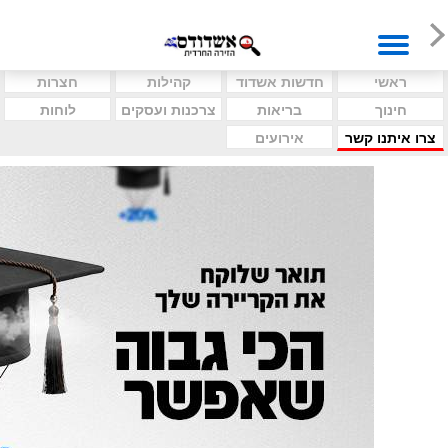
ראשי
חדשות אשדוד
קהילות
חצרות
חינוך
בריאות
צרכנות ועסקים
לוחות
צרו איתנו קשר
אירועים