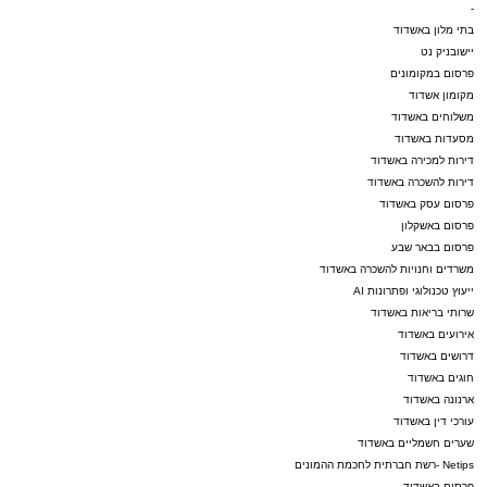
-
בתי מלון באשדוד
יישובניק נט
פרסום במקומונים
מקומון אשדוד
משלוחים באשדוד
מסעדות באשדוד
דירות למכירה באשדוד
דירות להשכרה באשדוד
פרסום עסק באשדוד
פרסום באשקלון
פרסום בבאר שבע
משרדים וחנויות להשכרה באשדוד
ייעוץ טכנולוגי ופתרונות AI
שרותי בריאות באשדוד
אירועים באשדוד
דרושים באשדוד
חוגים באשדוד
ארנונה באשדוד
עורכי דין באשדוד
שערים חשמליים באשדוד
Netips -רשת חברתית לחכמת ההמונים
פרסום באשדוד